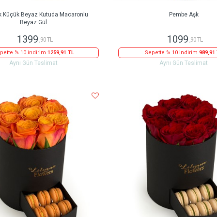
k Küçük Beyaz Kutuda Macaronlu
Pembe Aşk
Beyaz Gül
1399
1099
,90 TL
,90 TL
pette % 10 indirim
1259,91 TL
Sepette % 10 indirim
989,91
Aynı Gün Teslimat
Aynı Gün Teslimat