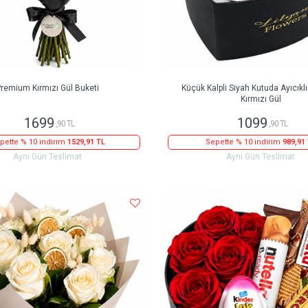
remium Kırmızı Gül Buketi
Küçük Kalpli Siyah Kutuda Ayıcıklı 
Kırmızı Gül
1699
1099
,90 TL
,90 TL
pette % 10 indirim
1529,91 TL
Sepette % 10 indirim
989,91
Aynı Gün Teslimat
Aynı Gün Teslimat