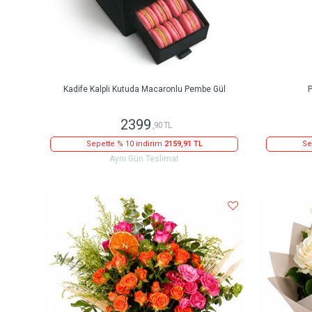
Kadife Kalpli Kutuda Macaronlu Pembe Gül
P
2399
,90 TL
Sepette % 10 indirim
2159,91 TL
Se
Aynı Gün Teslimat