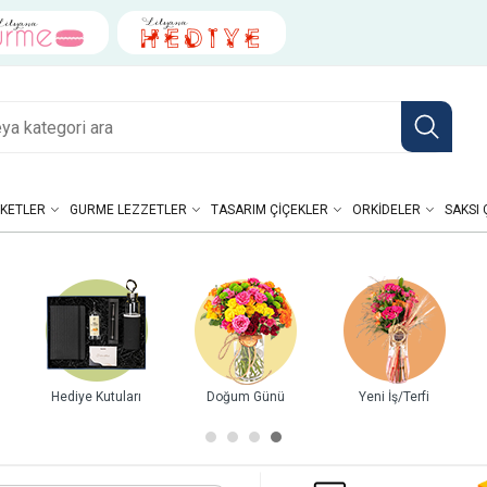
KETLER
GURME LEZZETLER
TASARIM ÇIÇEKLER
ORKIDELER
SAKSI 
Yeni İş/Terfi
Yıl Dönümü
Kutuda Güller