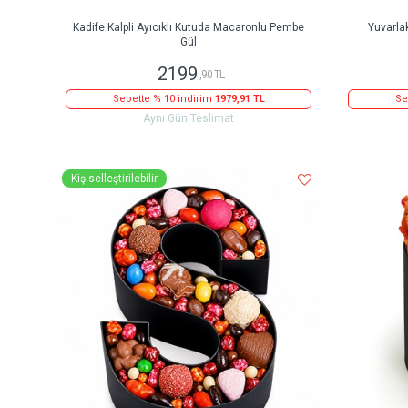
Kadife Kalpli Ayıcıklı Kutuda Macaronlu Pembe
Yuvarla
Gül
2199
,90 TL
Sepette % 10 indirim
1979,91 TL
Se
Aynı Gün Teslimat
Kişiselleştirilebilir