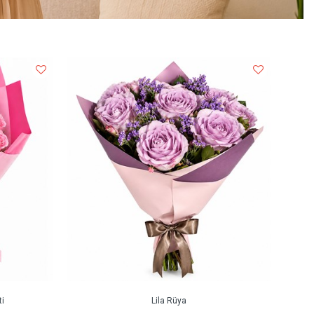
i
Lila Rüya