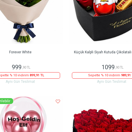
Forever White
Küçük Kalpli Siyah Kutuda Çikolatalı
999
1099
,90 TL
,90 TL
pette % 10 indirim
899,91 TL
Sepette % 10 indirim
989,91
Aynı Gün Teslimat
Aynı Gün Teslimat
ilebilir