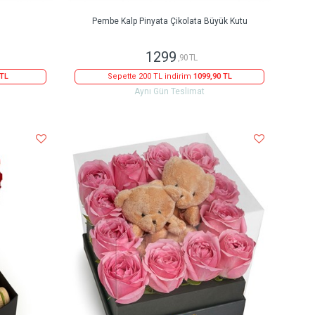
Pembe Kalp Pinyata Çikolata Büyük Kutu
1299
,90 TL
 TL
Sepette 200 TL indirim
1099,90 TL
Aynı Gün Teslimat