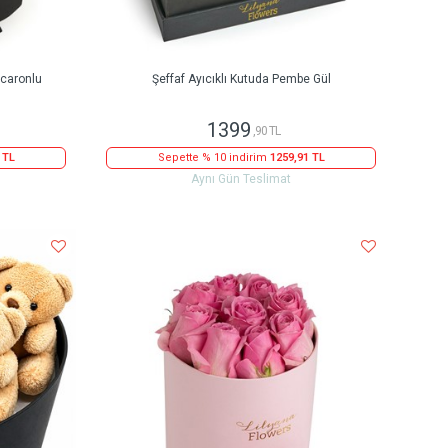
caronlu
Şeffaf Ayıcıklı Kutuda Pembe Gül
1399
,90 TL
 TL
Sepette % 10 indirim
1259,91 TL
Aynı Gün Teslimat