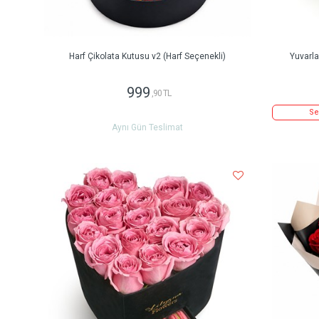
Harf Çikolata Kutusu v2 (Harf Seçenekli)
Yuvarl
999
,90 TL
Se
Aynı Gün Teslimat