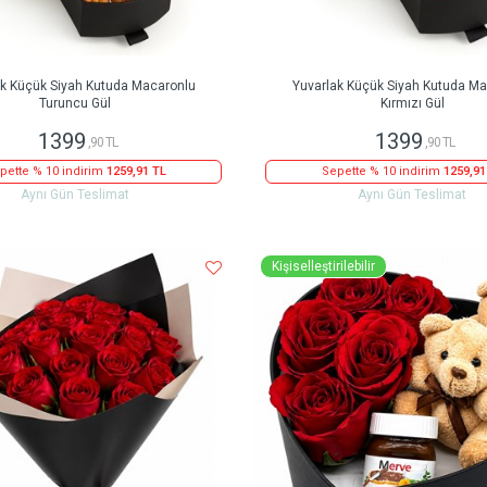
ak Küçük Siyah Kutuda Macaronlu
Yuvarlak Küçük Siyah Kutuda Ma
Turuncu Gül
Kırmızı Gül
1399
1399
,90 TL
,90 TL
pette % 10 indirim
1259,91 TL
Sepette % 10 indirim
1259,91
Aynı Gün Teslimat
Aynı Gün Teslimat
Kişiselleştirilebilir