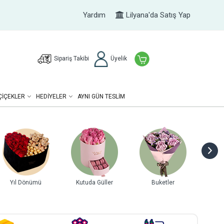
Yardım
Lilyana'da Satış Yap
Sipariş Takibi
Üyelik
ÇIÇEKLER
HEDIYELER
AYNI GÜN TESLİM
Buketler
Gurme Lezzetler
Tasarım Çiçekler
T