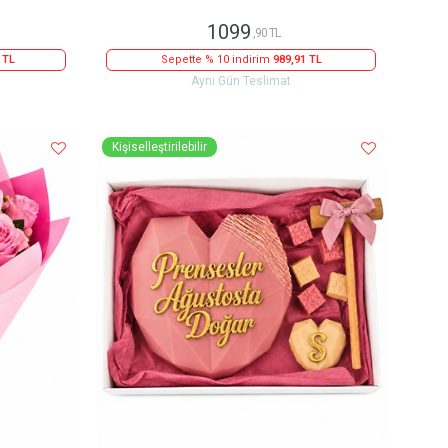
1099
,90 TL
 TL
Sepette % 10 indirim
989,91 TL
Aynı Gün Teslimat
Kişiselleştirilebilir