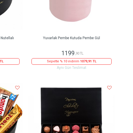
Nutellalı
Yuvarlak Pembe Kutuda Pembe Gül
1199
,90 TL
 TL
Sepette % 10 indirim
1079,91 TL
Aynı Gün Teslimat