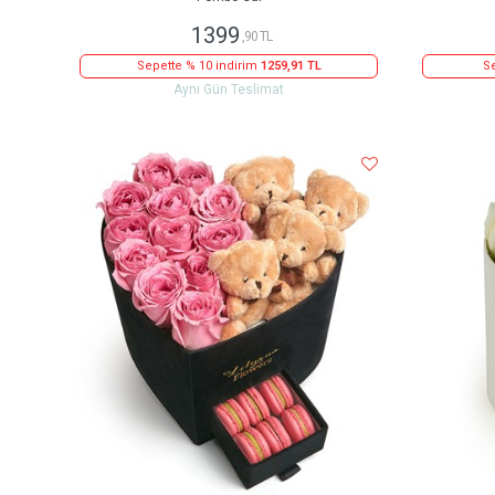
1399
,90 TL
Sepette % 10 indirim
1259,91 TL
Se
Aynı Gün Teslimat