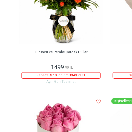
Turuncu ve Pembe Çardak Güller
1499
,90 TL
Sepette % 10 indirim
1349,91 TL
Se
Aynı Gün Teslimat
Kişiselleştir