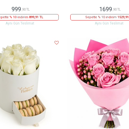
999
1699
,90 TL
,90 TL
pette % 10 indirim
899,91 TL
Sepette % 10 indirim
1529,91
Aynı Gün Teslimat
Aynı Gün Teslimat