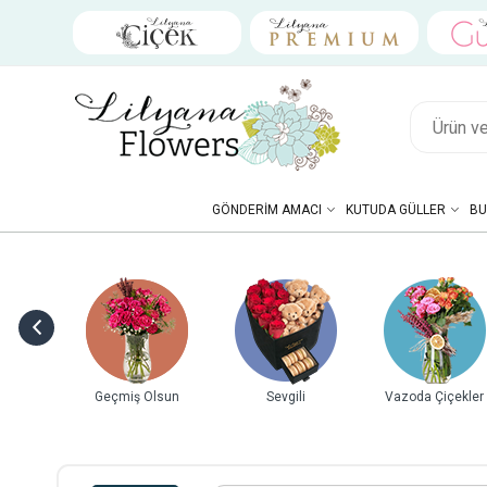
GÖNDERIM AMACI
KUTUDA GÜLLER
BU
gili
Vazoda Çiçekler
Hediye Kutuları
Doğum Günü