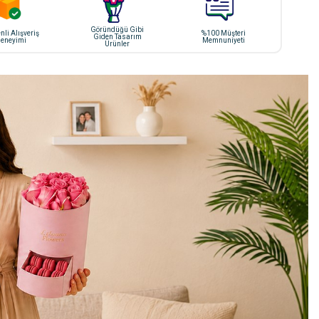
Göründüğü Gibi
li Alışveriş
%100 Müşteri
Giden Tasarım
eneyimi
Memnuniyeti
Ürünler