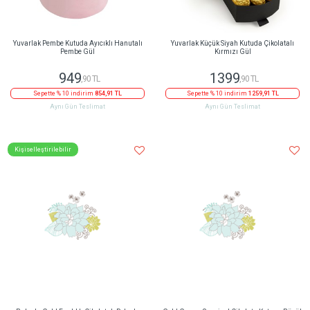
Yuvarlak Pembe Kutuda Ayıcıklı Hanutalı
Yuvarlak Küçük Siyah Kutuda Çikolatalı
Pembe Gül
Kırmızı Gül
949
1399
,90 TL
,90 TL
Sepette % 10 indirim
854,91 TL
Sepette % 10 indirim
1259,91 TL
Aynı Gün Teslimat
Aynı Gün Teslimat
Kişiselleştirilebilir