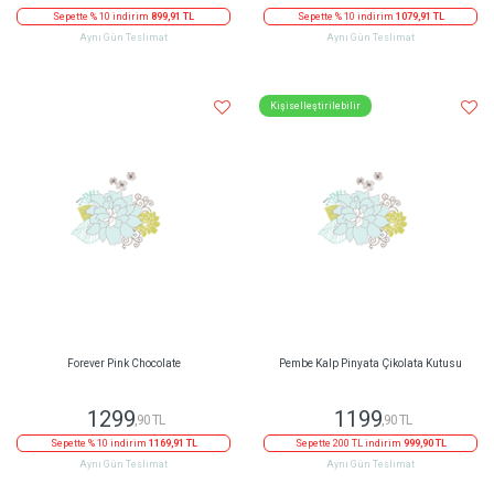
Sepette % 10 indirim
899,91 TL
Sepette % 10 indirim
1079,91 TL
Aynı Gün Teslimat
Aynı Gün Teslimat
Kişiselleştirilebilir
Forever Pink Chocolate
Pembe Kalp Pinyata Çikolata Kutusu
1299
1199
,90 TL
,90 TL
Sepette % 10 indirim
1169,91 TL
Sepette 200 TL indirim
999,90 TL
Aynı Gün Teslimat
Aynı Gün Teslimat