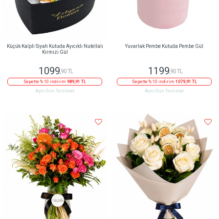
Küçük Kalpli Siyah Kutuda Ayıcıklı Nutellalı
Yuvarlak Pembe Kutuda Pembe Gül
Kırmızı Gül
1099
1199
,90 TL
,90 TL
Sepette % 10 indirim
989,91 TL
Sepette % 10 indirim
1079,91 TL
Aynı Gün Teslimat
Aynı Gün Teslimat