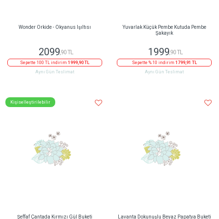
Wonder Orkide - Okyanus Işıltısı
Yuvarlak Küçük Pembe Kutuda Pembe
Şakayık
2099
1999
,90 TL
,90 TL
Sepette 100 TL indirim
1999,90 TL
Sepette % 10 indirim
1799,91 TL
Aynı Gün Teslimat
Aynı Gün Teslimat
Kişiselleştirilebilir