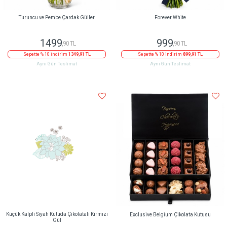
Turuncu ve Pembe Çardak Güller
Forever White
1499
999
,90 TL
,90 TL
Sepette % 10 indirim
1349,91 TL
Sepette % 10 indirim
899,91 TL
Aynı Gün Teslimat
Aynı Gün Teslimat
Küçük Kalpli Siyah Kutuda Çikolatalı Kırmızı
Exclusive Belgium Çikolata Kutusu
Gül