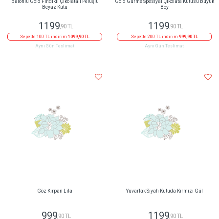
Balonlu Gold Fındıklı Çikolatalı Peluşlu
Gold Gurme Spesiyal Çikolata Kutusu Büyük
Beyaz Kutu
Boy
1199
1199
,90 TL
,90 TL
Sepette 100 TL indirim
1099,90 TL
Sepette 200 TL indirim
999,90 TL
Aynı Gün Teslimat
Aynı Gün Teslimat
Göz Kırpan Lila
Yuvarlak Siyah Kutuda Kırmızı Gül
999
1199
,90 TL
,90 TL