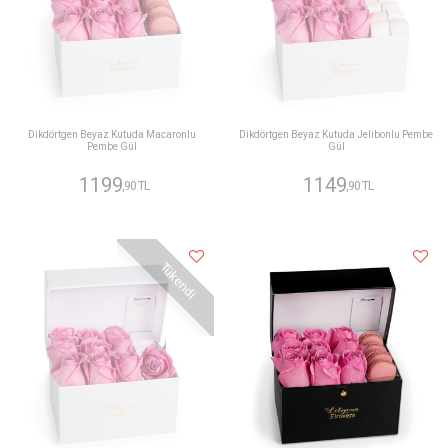
Dikdörtgen Beyaz Kutuda Macaronlu
Dikdörtgen Beyaz Kutuda Jelibonlu Pembe
Pembe Gül
Gül
1199
1149
,90 TL
,90 TL
Tükendi