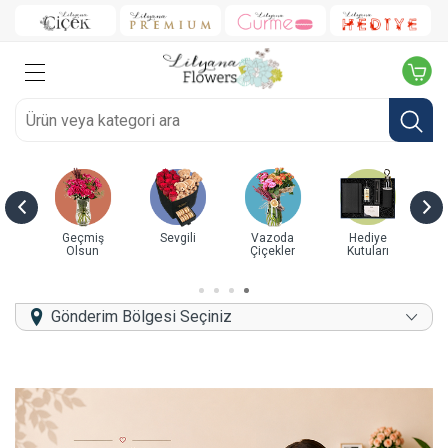
ye
Doğum Günü
Yeni İş/Terfi
Yıl Dönümü
Kutuda Güller
B
rı
Gönderim Bölgesi Seçiniz