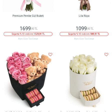
Premium Pembe Gül Buketi
Lila Rüya
1699
1099
,90 TL
,90 TL
Sepette % 10 indirim
1529,91 TL
Sepette % 10 indirim
989,91 TL
Aynı Gün Teslimat
Aynı Gün Teslimat