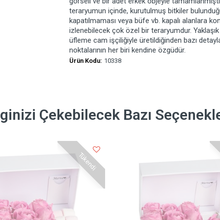
görseli ve bir adet erkek objeyle tamamlanmıştır
teraryumun içinde, kurutulmuş bitkiler bulundu
kapatılmaması veya büfe vb. kapalı alanlara kon
izlenebilecek çok özel bir teraryumdur. Yaklaşı
üfleme cam işçiliğiyle üretildiğinden bazı detayla
noktalarının her biri kendine özgüdür.
Ürün Kodu:
10338
lginizi Çekebilecek Bazı Seçenekl
Tükendi