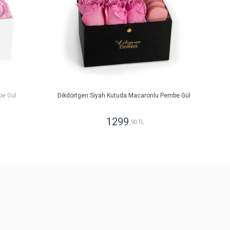
be Gül
Dikdörtgen Siyah Kutuda Macaronlu Pembe Gül
1299
,90 TL