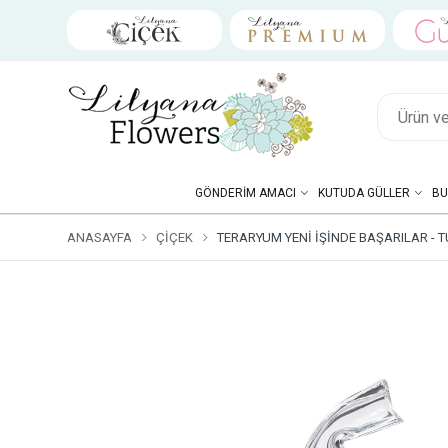
GÖNDERIM AMACI
KUTUDA GÜLLER
BU
ANASAYFA
ÇIÇEK
TERARYUM YENI İŞINDE BAŞARILAR - T