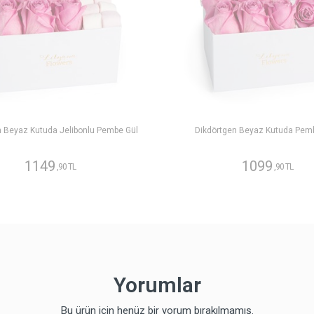
n Beyaz Kutuda Jelibonlu Pembe Gül
Dikdörtgen Beyaz Kutuda Pem
1149
1099
,90 TL
,90 TL
Yorumlar
Bu ürün için henüz bir yorum bırakılmamış.