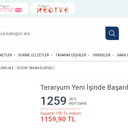
KETLER
GURME LEZZETLER
TASARIM ÇIÇEKLER
ORKIDELER
SAKSI 
URKUAZ - VIZON TAKIM ELBISELI
Teraryum Yeni İşinde Başarıl
1259
,90 TL
(KDV Dahil)
Sepette 100 TL indirim
1159,90 TL