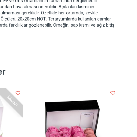
. Ev ve ofis ortamlarının tamamında sergilenebilir
ğundan hava alması önemlidir. Açık olan kısmının
ulmaması gereklidir. Özellikle her ortamda, zevkle
k Ölçüleri: 20x20cm NOT: Teraryumlarda kullanılan camlar,
rda farklılıklar gözlenebilir. Örneğin, sap kısmı ve ağız bitiş
er
Tükendi