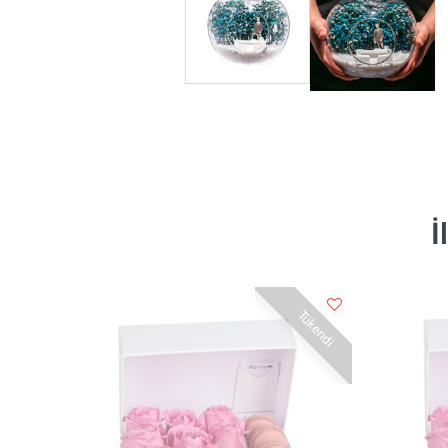
İ
Tükendi