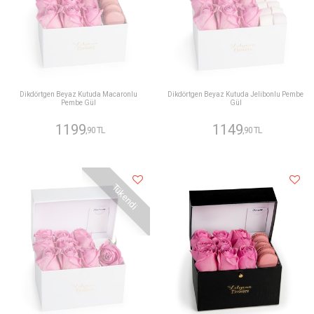
Dikdörtgen Beyaz Kutuda Macaronlu
Dikdörtgen Beyaz Kutuda Jelibonlu Pembe
Pembe Gül
Gül
1199
1149
,90 TL
,90 TL
Tükendi