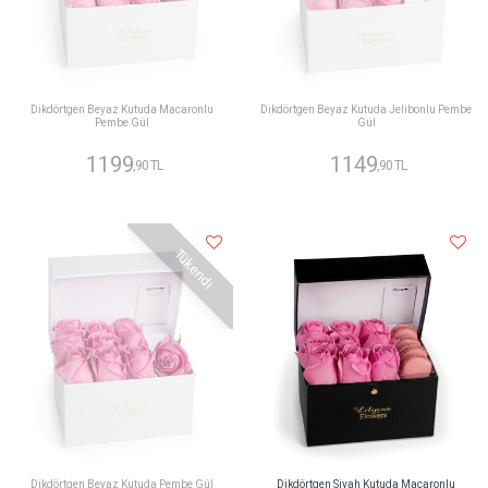
Dikdörtgen Beyaz Kutuda Macaronlu
Dikdörtgen Beyaz Kutuda Jelibonlu Pembe
Pembe Gül
Gül
1199
1149
,90 TL
,90 TL
Tükendi
Dikdörtgen Beyaz Kutuda Pembe Gül
Dikdörtgen Siyah Kutuda Macaronlu