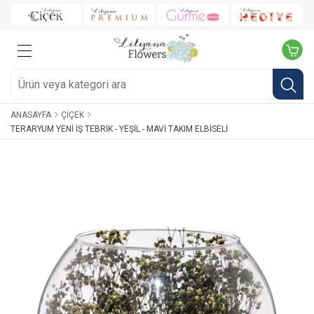
ANASAYFA
ÇIÇEK
TERARYUM YENI İŞ TEBRIK - YEŞIL - MAVI TAKIM ELBISELI