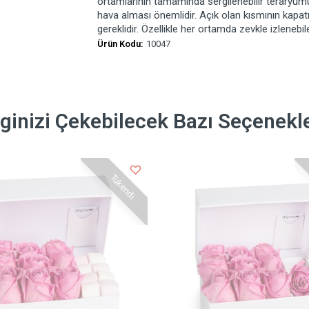
ortamlarının tamamında sergilenebilir teraryum
hava alması önemlidir. Açık olan kısmının kapa
gereklidir. Özellikle her ortamda zevkle izlenebi
Ürün Kodu:
10047
lginizi Çekebilecek Bazı Seçenekl
Tükendi