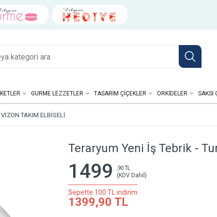
KETLER
GURME LEZZETLER
TASARIM ÇIÇEKLER
ORKIDELER
SAKSI 
 VIZON TAKIM ELBISELI
Teraryum Yeni İş Tebrik - Tu
1499
,90 TL
(KDV Dahil)
Sepette 100 TL indirim
1399,90 TL