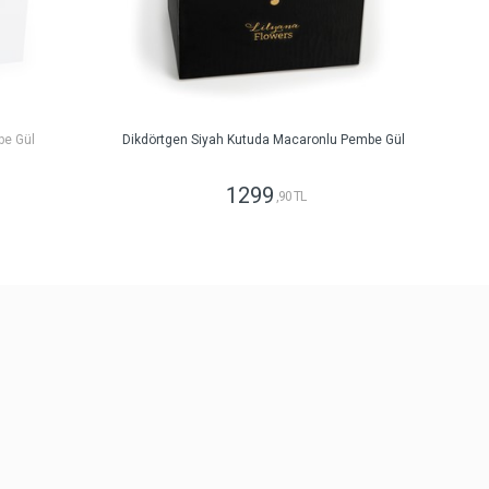
be Gül
Dikdörtgen Siyah Kutuda Macaronlu Pembe Gül
1299
,90 TL