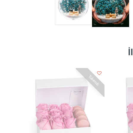
İ
Tükendi