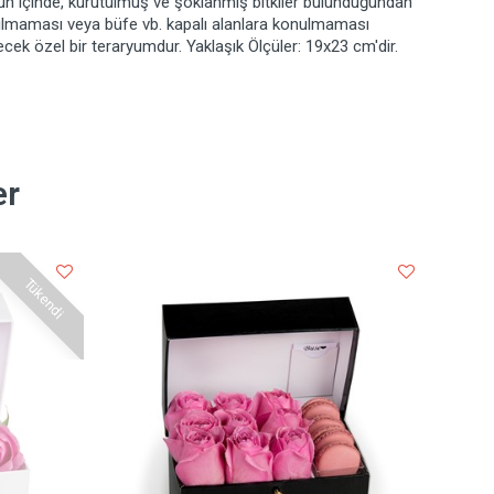
un içinde, kurutulmuş ve şoklanmış bitkiler bulunduğundan
tılmaması veya büfe vb. kapalı alanlara konulmaması
lecek özel bir teraryumdur. Yaklaşık Ölçüler: 19x23 cm'dir.
er
Tükendi