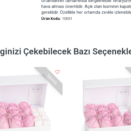
ortamlarının tamamında sergilenebilir teraryum
hava alması önemlidir. Açık olan kısmının kapa
gereklidir. Özellikle her ortamda zevkle izlenebi
Ürün Kodu:
10051
lginizi Çekebilecek Bazı Seçenekl
Tükendi