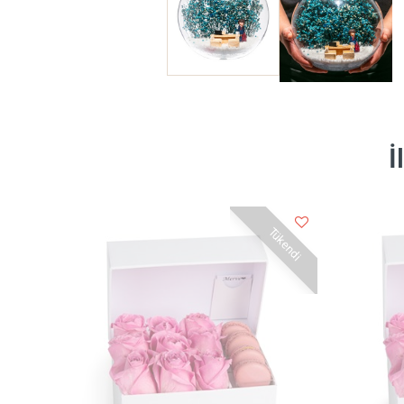
İ
Tükendi