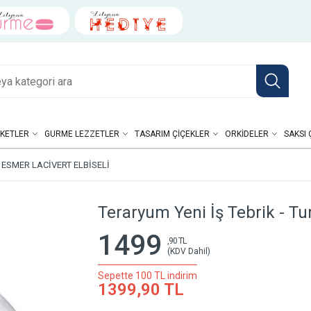
KETLER
GURME LEZZETLER
TASARIM ÇIÇEKLER
ORKIDELER
SAKSI 
 ESMER LACIVERT ELBISELI
Teraryum Yeni İş Tebrik - Tu
1499
,90 TL
(KDV Dahil)
Sepette 100 TL indirim
1399,90 TL