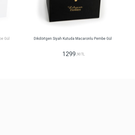
be Gül
Dikdörtgen Siyah Kutuda Macaronlu Pembe Gül
1299
,90 TL