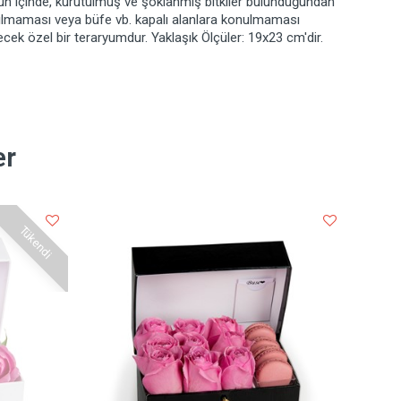
un içinde, kurutulmuş ve şoklanmış bitkiler bulunduğundan
tılmaması veya büfe vb. kapalı alanlara konulmaması
lecek özel bir teraryumdur. Yaklaşık Ölçüler: 19x23 cm'dir.
er
Tükendi