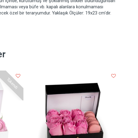
un içinde, kurutulmuş ve şoklanmış bitkiler bulunduğundan
tılmaması veya büfe vb. kapalı alanlara konulmaması
lecek özel bir teraryumdur. Yaklaşık Ölçüler: 19x23 cm'dir.
er
Tükendi