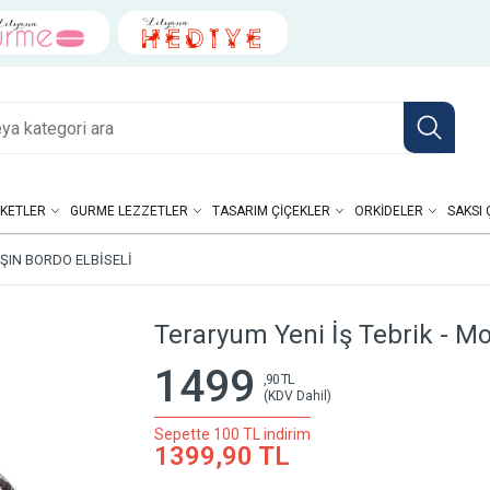
KETLER
GURME LEZZETLER
TASARIM ÇIÇEKLER
ORKIDELER
SAKSI 
IŞIN BORDO ELBISELI
Teraryum Yeni İş Tebrik - Mor
1499
,90 TL
(KDV Dahil)
Sepette 100 TL indirim
1399,90 TL