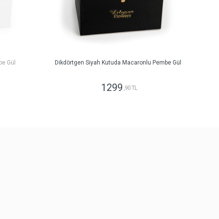
be Gül
Dikdörtgen Siyah Kutuda Macaronlu Pembe Gül
1299
,90 TL