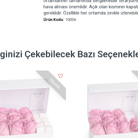
ortamlarının tamamında sergilenebilir teraryum
hava alması önemlidir. Açık olan kısmının kapa
gereklidir. Özellikle her ortamda zevkle izlenebi
Ürün Kodu:
10036
lginizi Çekebilecek Bazı Seçenekl
Tükendi