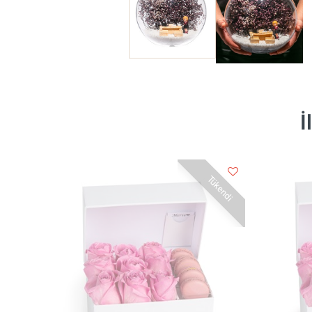
İ
Tükendi