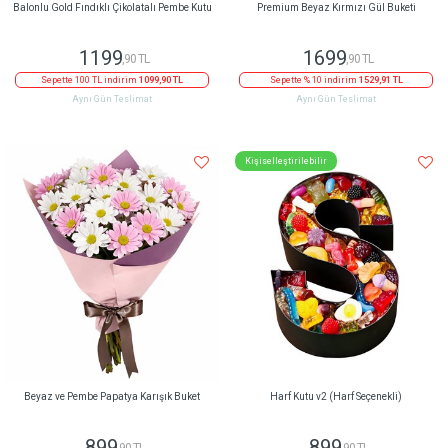
Balonlu Gold Fındıklı Çikolatalı Pembe Kutu
Premium Beyaz Kırmızı Gül Buketi
1199
1699
,90 TL
,90 TL
Sepette 100 TL indirim
1099,90 TL
Sepette % 10 indirim
1529,91 TL
Aynı Gün Teslimat
Aynı Gün Teslimat
Kişiselleştirilebilir
Beyaz ve Pembe Papatya Karışık Buket
Harf Kutu v2 (Harf Seçenekli)
899
899
,90 TL
,90 TL