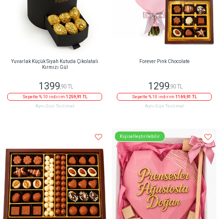
Yuvarlak Küçük Siyah Kutuda Çikolatalı
Forever Pink Chocolate
Kırmızı Gül
1399
1299
,90 TL
,90 TL
Sepette % 10 indirim
1259,91 TL
Sepette % 10 indirim
1169,91 TL
Aynı Gün Teslimat
Aynı Gün Teslimat
Kişiselleştirilebilir