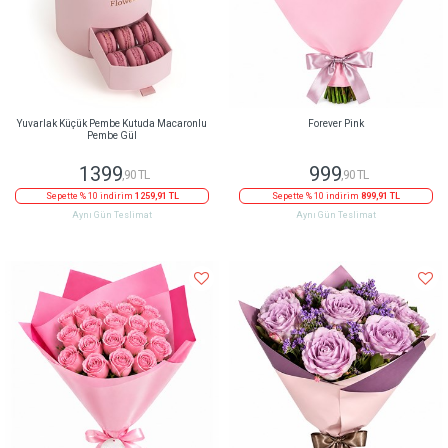
Yuvarlak Küçük Pembe Kutuda Macaronlu
Forever Pink
Pembe Gül
1399
999
,90 TL
,90 TL
Sepette % 10 indirim
1259,91 TL
Sepette % 10 indirim
899,91 TL
Aynı Gün Teslimat
Aynı Gün Teslimat