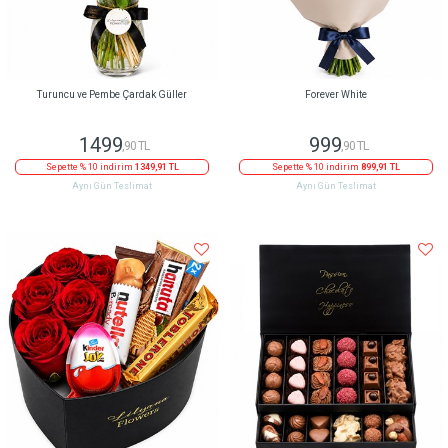
Turuncu ve Pembe Çardak Güller
Forever White
1499
999
,90 TL
,90 TL
Sepette % 10 indirim
1349,91 TL
Sepette % 10 indirim
899,91 TL
Aynı Gün Teslimat
Aynı Gün Teslimat