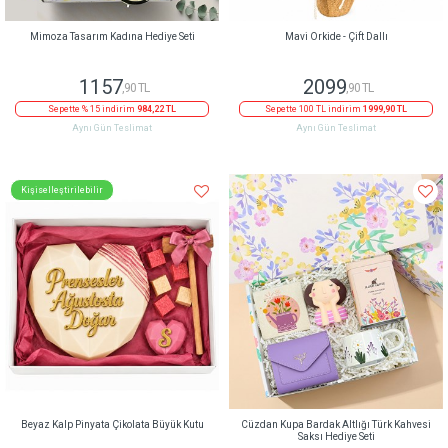
Mimoza Tasarım Kadına Hediye Seti
Mavi Orkide - Çift Dallı
1157
2099
,90 TL
,90 TL
Sepette % 15 indirim
984,22 TL
Sepette 100 TL indirim
1999,90 TL
Aynı Gün Teslimat
Aynı Gün Teslimat
Kişiselleştirilebilir
Beyaz Kalp Pinyata Çikolata Büyük Kutu
Cüzdan Kupa Bardak Altlığı Türk Kahvesi
Saksı Hediye Seti