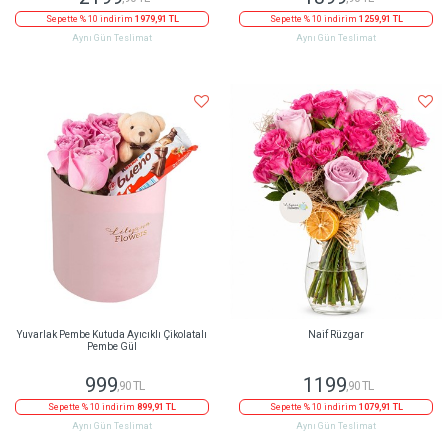
Sepette % 10 indirim
1979,91 TL
Sepette % 10 indirim
1259,91 TL
Aynı Gün Teslimat
Aynı Gün Teslimat
Yuvarlak Pembe Kutuda Ayıcıklı Çikolatalı
Naif Rüzgar
Pembe Gül
999
1199
,90 TL
,90 TL
Sepette % 10 indirim
899,91 TL
Sepette % 10 indirim
1079,91 TL
Aynı Gün Teslimat
Aynı Gün Teslimat