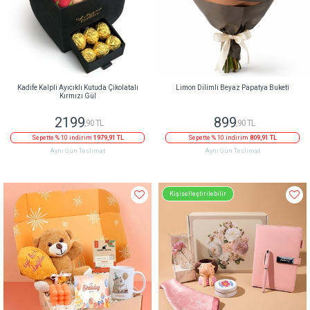
Kadife Kalpli Ayıcıklı Kutuda Çikolatalı
Limon Dilimli Beyaz Papatya Buketi
Kırmızı Gül
2199
899
,90 TL
,90 TL
Sepette % 10 indirim
1979,91 TL
Sepette % 10 indirim
809,91 TL
Aynı Gün Teslimat
Aynı Gün Teslimat
Kişiselleştirilebilir