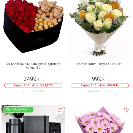
Dev Kadife Kalp Kutuda Ayıcıklı Çikolatalı
Portakal Dilimli Beyaz Gül Buketi
Kırmızı Gül
3499
999
,90 TL
,90 TL
Sepette % 10 indirim
3149,91 TL
Sepette % 10 indirim
899,91 TL
Aynı Gün Teslimat
Aynı Gün Teslimat
Kişiselleştirilebilir