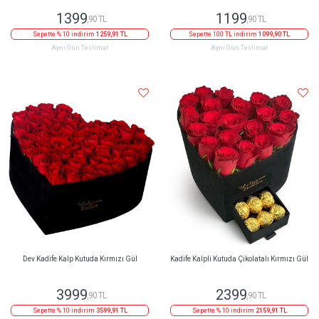
1399
1199
,90 TL
,90 TL
Sepette % 10 indirim
1259,91 TL
Sepette 100 TL indirim
1099,90 TL
Aynı Gün Teslimat
Aynı Gün Teslimat
Dev Kadife Kalp Kutuda Kırmızı Gül
Kadife Kalpli Kutuda Çikolatalı Kırmızı Gül
3999
2399
,90 TL
,90 TL
Sepette % 10 indirim
3599,91 TL
Sepette % 10 indirim
2159,91 TL