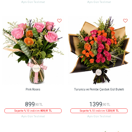
Aynı Gün Teslimat
Aynı Gün Teslimat
Pink Roses
Turuncu ve Pembe Çardak Gül Buketi
899
1399
,90 TL
,90 TL
Sepette % 10 indirim
809,91 TL
Sepette % 10 indirim
1259,91 TL
Aynı Gün Teslimat
Aynı Gün Teslimat