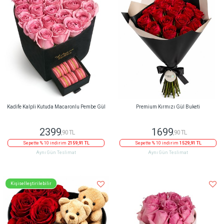
Kadife Kalpli Kutuda Macaronlu Pembe Gül
Premium Kırmızı Gül Buketi
2399
1699
,90 TL
,90 TL
Sepette % 10 indirim
2159,91 TL
Sepette % 10 indirim
1529,91 TL
Aynı Gün Teslimat
Aynı Gün Teslimat
Kişiselleştirilebilir