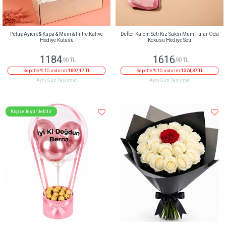
Peluş Ayıcık & Kupa & Mum & Filtre Kahve
Defter Kalem Seti Kız Saksı Mum Fular Oda
Hediye Kutusu
Kokusu Hediye Seti
1184
1616
,90 TL
,90 TL
Sepette % 15 indirim
1007,17 TL
Sepette % 15 indirim
1374,37 TL
Aynı Gün Teslimat
Aynı Gün Teslimat
Kişiselleştirilebilir