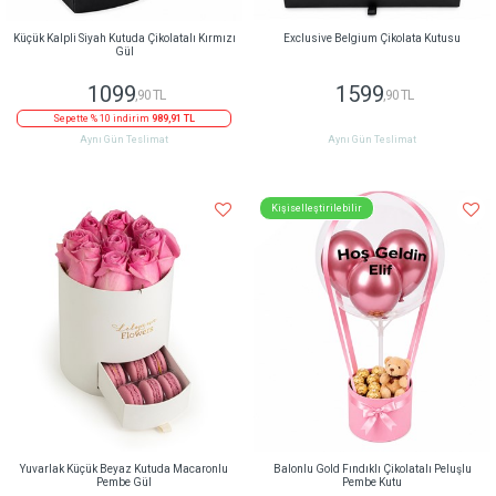
Küçük Kalpli Siyah Kutuda Çikolatalı Kırmızı
Exclusive Belgium Çikolata Kutusu
Gül
1099
1599
,90 TL
,90 TL
Sepette % 10 indirim
989,91 TL
Aynı Gün Teslimat
Aynı Gün Teslimat
Kişiselleştirilebilir
Yuvarlak Küçük Beyaz Kutuda Macaronlu
Balonlu Gold Fındıklı Çikolatalı Peluşlu
Pembe Gül
Pembe Kutu