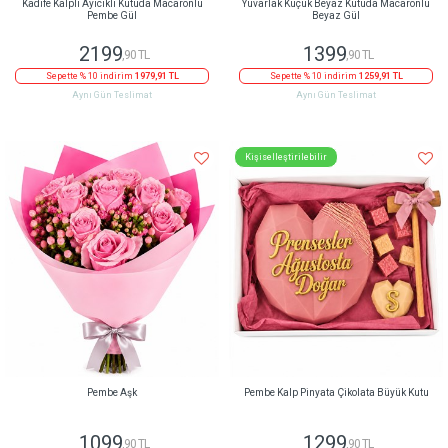
Kadife Kalpli Ayıcıklı Kutuda Macaronlu
Yuvarlak Küçük Beyaz Kutuda Macaronlu
Pembe Gül
Beyaz Gül
2199
1399
,90 TL
,90 TL
Sepette % 10 indirim
1979,91 TL
Sepette % 10 indirim
1259,91 TL
Aynı Gün Teslimat
Aynı Gün Teslimat
Kişiselleştirilebilir
Pembe Aşk
Pembe Kalp Pinyata Çikolata Büyük Kutu
1099
1299
,90 TL
,90 TL