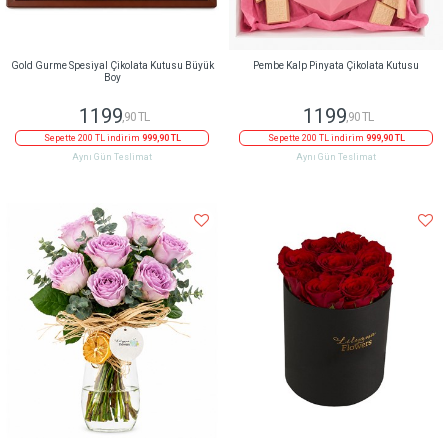
Gold Gurme Spesiyal Çikolata Kutusu Büyük
Pembe Kalp Pinyata Çikolata Kutusu
Boy
1199
1199
,90 TL
,90 TL
Sepette 200 TL indirim
999,90 TL
Sepette 200 TL indirim
999,90 TL
Aynı Gün Teslimat
Aynı Gün Teslimat