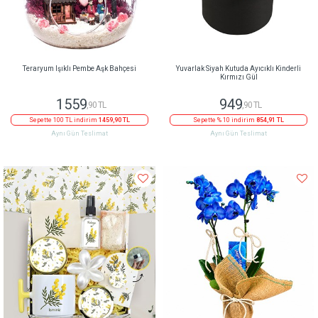
Teraryum Işıklı Pembe Aşk Bahçesi
Yuvarlak Siyah Kutuda Ayıcıklı Kinderli
Kırmızı Gül
1559
949
,90 TL
,90 TL
Sepette 100 TL indirim
1459,90 TL
Sepette % 10 indirim
854,91 TL
Aynı Gün Teslimat
Aynı Gün Teslimat