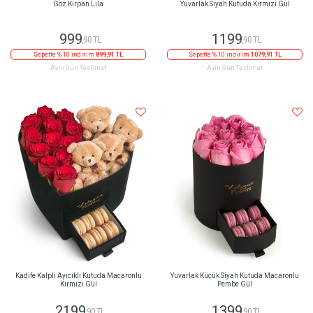
Göz Kırpan Lila
Yuvarlak Siyah Kutuda Kırmızı Gül
999
1199
,90 TL
,90 TL
Sepette % 10 indirim
899,91 TL
Sepette % 10 indirim
1079,91 TL
Aynı Gün Teslimat
Aynı Gün Teslimat
Kadife Kalpli Ayıcıklı Kutuda Macaronlu
Yuvarlak Küçük Siyah Kutuda Macaronlu
Kırmızı Gül
Pembe Gül
2199
1399
,90 TL
,90 TL