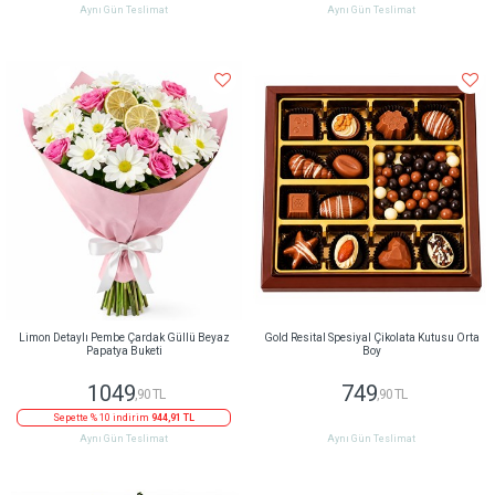
Aynı Gün Teslimat
Aynı Gün Teslimat
Limon Detaylı Pembe Çardak Güllü Beyaz
Gold Resital Spesiyal Çikolata Kutusu Orta
Papatya Buketi
Boy
1049
749
,90 TL
,90 TL
Sepette % 10 indirim
944,91 TL
Aynı Gün Teslimat
Aynı Gün Teslimat