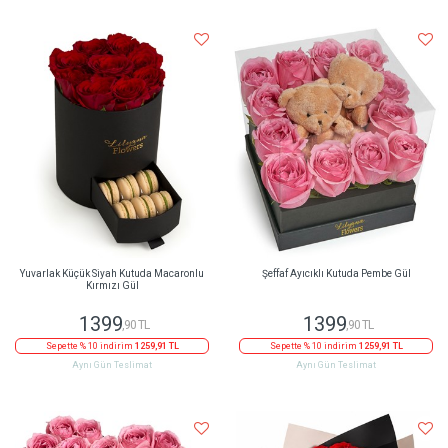
Yuvarlak Küçük Siyah Kutuda Macaronlu
Şeffaf Ayıcıklı Kutuda Pembe Gül
Kırmızı Gül
1399
1399
,90 TL
,90 TL
Sepette % 10 indirim
1259,91 TL
Sepette % 10 indirim
1259,91 TL
Aynı Gün Teslimat
Aynı Gün Teslimat