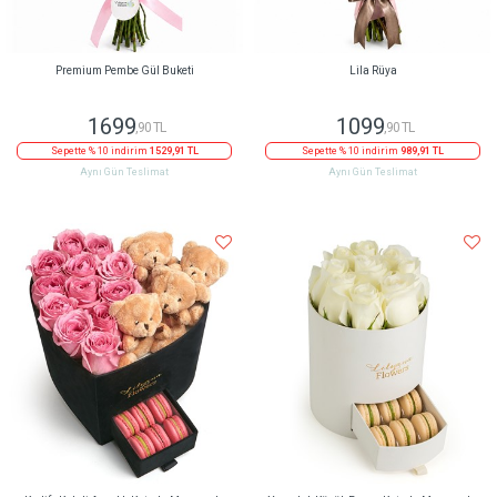
Premium Pembe Gül Buketi
Lila Rüya
1699
1099
,90 TL
,90 TL
Sepette % 10 indirim
1529,91 TL
Sepette % 10 indirim
989,91 TL
Aynı Gün Teslimat
Aynı Gün Teslimat