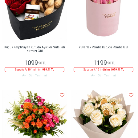
Küçük Kalpli Siyah Kutuda Ayıcıklı Nutellalı
Yuvarlak Pembe Kutuda Pembe Gül
Kırmızı Gül
1099
1199
,90 TL
,90 TL
Sepette % 10 indirim
989,91 TL
Sepette % 10 indirim
1079,91 TL
Aynı Gün Teslimat
Aynı Gün Teslimat