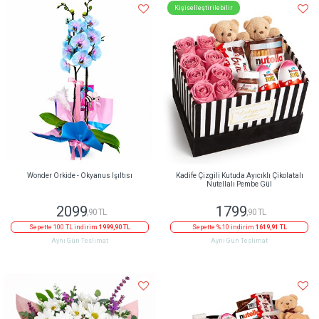
Kişiselleştirilebilir
Wonder Orkide - Okyanus Işıltısı
Kadife Çizgili Kutuda Ayıcıklı Çikolatalı
Nutellalı Pembe Gül
2099
1799
,90 TL
,90 TL
Sepette 100 TL indirim
1999,90 TL
Sepette % 10 indirim
1619,91 TL
Aynı Gün Teslimat
Aynı Gün Teslimat