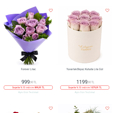
Forever Lilac
Yuvarlak Beyaz Kutuda Lila Gül
999
1199
,90 TL
,90 TL
Sepette % 10 indirim
899,91 TL
Sepette % 10 indirim
1079,91 TL
Aynı Gün Teslimat
Aynı Gün Teslimat