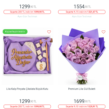
1299
1554
,90 TL
,90 TL
Sepette 200 TL indirim
1099,90 TL
Sepette % 15 indirim
1321,67 TL
Aynı Gün Teslimat
Aynı Gün Teslimat
Kişiselleştirilebilir
Lila Kalp Pinyata Çikolata Büyük Kutu
Premium Lila Gül Buketi
1299
1699
,90 TL
,90 TL
Sepette 200 TL indirim
1099,90 TL
Sepette % 10 indirim
1529,91 TL