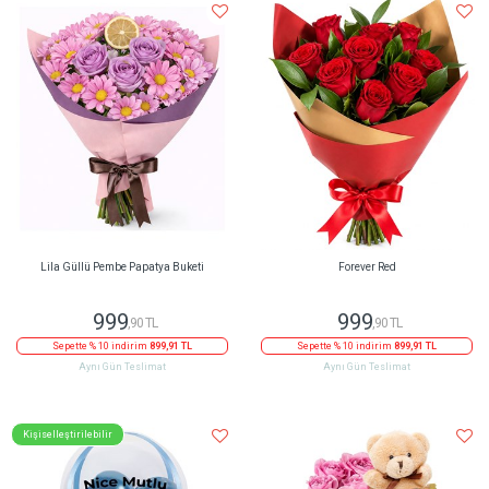
Lila Güllü Pembe Papatya Buketi
Forever Red
999
999
,90 TL
,90 TL
Sepette % 10 indirim
899,91 TL
Sepette % 10 indirim
899,91 TL
Aynı Gün Teslimat
Aynı Gün Teslimat
Kişiselleştirilebilir