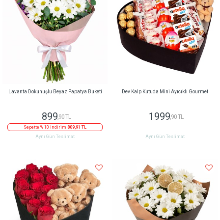
Lavanta Dokunuşlu Beyaz Papatya Buketi
Dev Kalp Kutuda Mini Ayıcıklı Gourmet
899
1999
,90 TL
,90 TL
Sepette % 10 indirim
809,91 TL
Aynı Gün Teslimat
Aynı Gün Teslimat