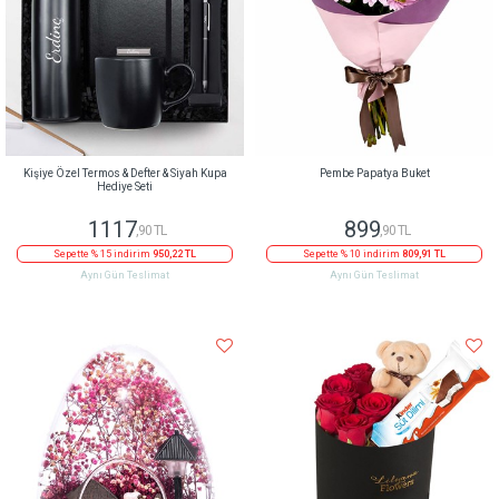
Kişiye Özel Termos & Defter & Siyah Kupa
Pembe Papatya Buket
Hediye Seti
1117
899
,90 TL
,90 TL
Sepette % 15 indirim
950,22 TL
Sepette % 10 indirim
809,91 TL
Aynı Gün Teslimat
Aynı Gün Teslimat