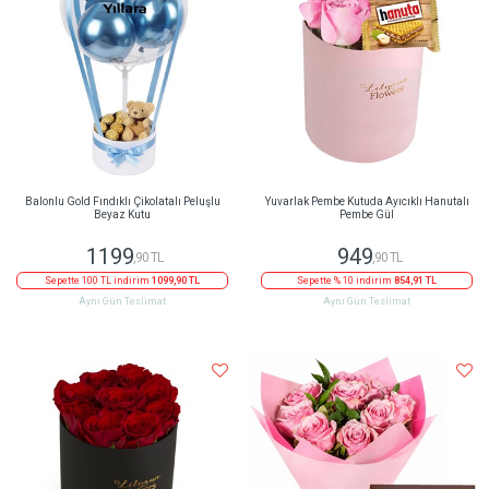
Balonlu Gold Fındıklı Çikolatalı Peluşlu
Yuvarlak Pembe Kutuda Ayıcıklı Hanutalı
Beyaz Kutu
Pembe Gül
1199
949
,90 TL
,90 TL
Sepette 100 TL indirim
1099,90 TL
Sepette % 10 indirim
854,91 TL
Aynı Gün Teslimat
Aynı Gün Teslimat