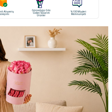
Göründüğü Gibi
li Alışveriş
%100 Müşteri
Giden Tasarım
eneyimi
Memnuniyeti
Ürünler