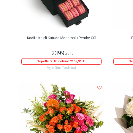
Kadife Kalpli Kutuda Macaronlu Pembe Gül
P
2399
,90 TL
Sepette % 10 indirim
2159,91 TL
Se
Aynı Gün Teslimat