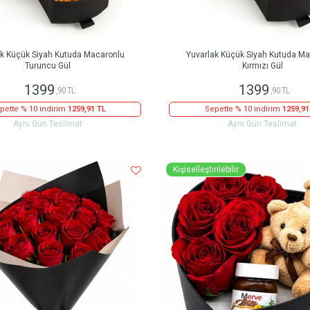
ak Küçük Siyah Kutuda Macaronlu
Yuvarlak Küçük Siyah Kutuda Ma
Turuncu Gül
Kırmızı Gül
1399
1399
,90 TL
,90 TL
pette % 10 indirim
1259,91 TL
Sepette % 10 indirim
1259,91
Aynı Gün Teslimat
Aynı Gün Teslimat
Kişiselleştirilebilir