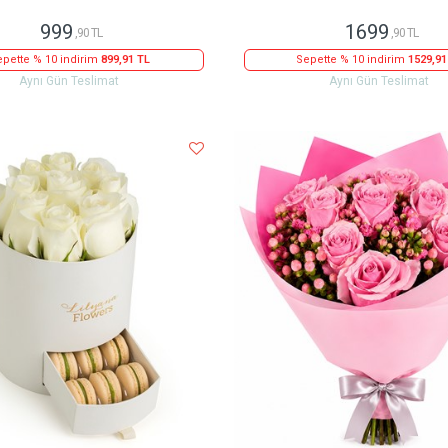
999
1699
,90 TL
,90 TL
pette % 10 indirim
899,91 TL
Sepette % 10 indirim
1529,91
Aynı Gün Teslimat
Aynı Gün Teslimat