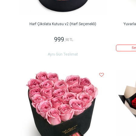
Harf Çikolata Kutusu v2 (Harf Seçenekli)
Yuvarl
999
,90 TL
Se
Aynı Gün Teslimat