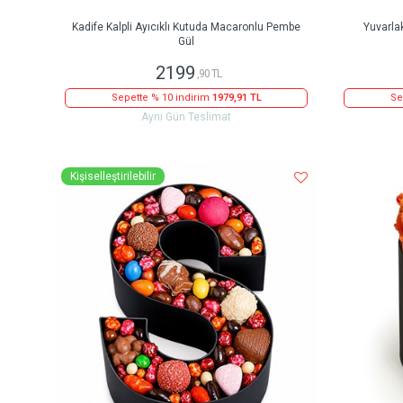
Kadife Kalpli Ayıcıklı Kutuda Macaronlu Pembe
Yuvarla
Gül
2199
,90 TL
Sepette % 10 indirim
1979,91 TL
Se
Aynı Gün Teslimat
Kişiselleştirilebilir