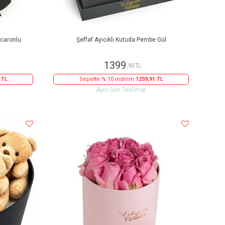
caronlu
Şeffaf Ayıcıklı Kutuda Pembe Gül
1399
,90 TL
 TL
Sepette % 10 indirim
1259,91 TL
Aynı Gün Teslimat