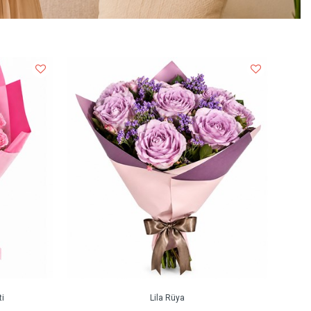
i
Lila Rüya