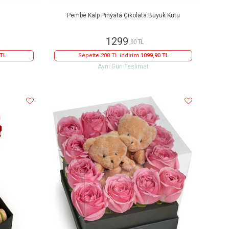
Pembe Kalp Pinyata Çikolata Büyük Kutu
1299
,90 TL
 TL
Sepette 200 TL indirim
1099,90 TL
Aynı Gün Teslimat