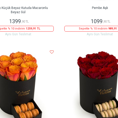
k Küçük Beyaz Kutuda Macaronlu
Pembe Aşk
Beyaz Gül
1399
1099
,90 TL
,90 TL
pette % 10 indirim
1259,91 TL
Sepette % 10 indirim
989,91
Aynı Gün Teslimat
Aynı Gün Teslimat