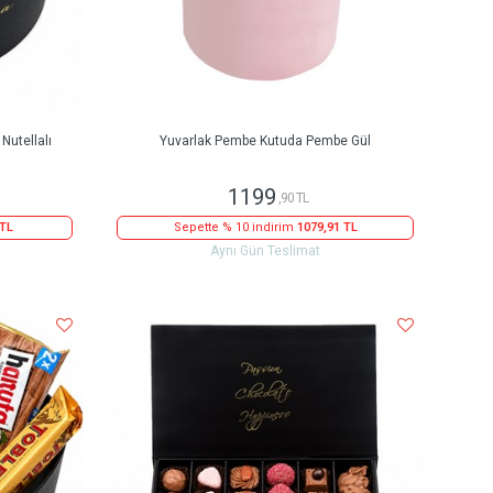
Nutellalı
Yuvarlak Pembe Kutuda Pembe Gül
1199
,90 TL
 TL
Sepette % 10 indirim
1079,91 TL
Aynı Gün Teslimat