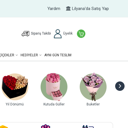
Yardım
Lilyana'da Satış Yap
Sipariş Takibi
Üyelik
ÇIÇEKLER
HEDIYELER
AYNI GÜN TESLİM
Buketler
Gurme Lezzetler
Tasarım Çiçekler
Tera