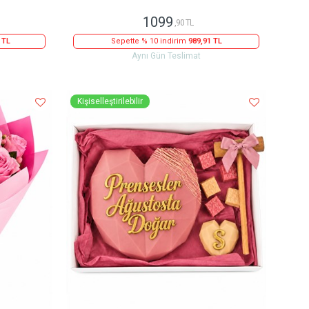
1099
,90 TL
 TL
Sepette % 10 indirim
989,91 TL
Aynı Gün Teslimat
Kişiselleştirilebilir