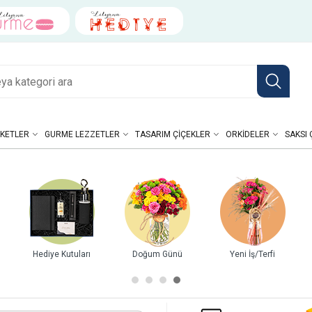
KETLER
GURME LEZZETLER
TASARIM ÇIÇEKLER
ORKIDELER
SAKSI 
Yeni İş/Terfi
Yıl Dönümü
Kutuda Güller