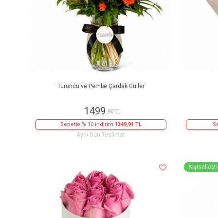
Turuncu ve Pembe Çardak Güller
1499
,90 TL
Sepette % 10 indirim
1349,91 TL
Se
Aynı Gün Teslimat
Kişiselleştir