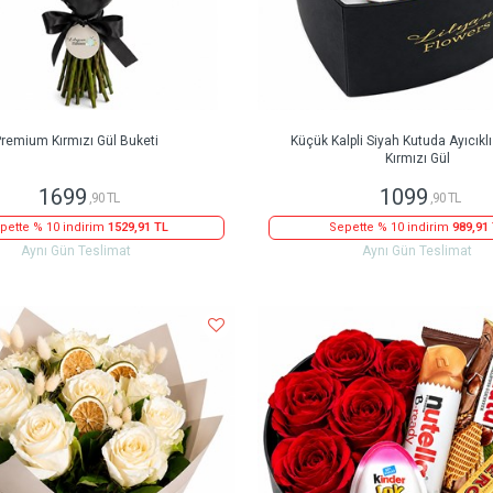
remium Kırmızı Gül Buketi
Küçük Kalpli Siyah Kutuda Ayıcıklı 
Kırmızı Gül
1699
1099
,90 TL
,90 TL
pette % 10 indirim
1529,91 TL
Sepette % 10 indirim
989,91
Aynı Gün Teslimat
Aynı Gün Teslimat