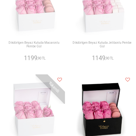
Dikdörtgen Beyaz Kutuda Macaronlu
Dikdörtgen Beyaz Kutuda Jelibonlu Pembe
Pembe Gül
Gül
1199
1149
,90 TL
,90 TL
Tükendi