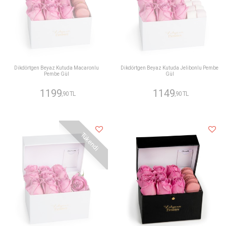
Dikdörtgen Beyaz Kutuda Macaronlu
Dikdörtgen Beyaz Kutuda Jelibonlu Pembe
Pembe Gül
Gül
1199
1149
,90 TL
,90 TL
Tükendi