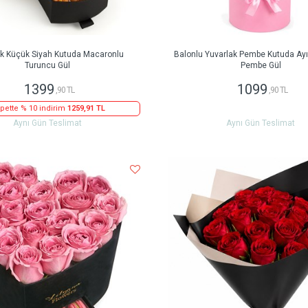
ak Küçük Siyah Kutuda Macaronlu
Balonlu Yuvarlak Pembe Kutuda Ayıc
Turuncu Gül
Pembe Gül
1399
1099
,90 TL
,90 TL
pette % 10 indirim
1259,91 TL
Aynı Gün Teslimat
Aynı Gün Teslimat