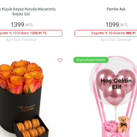
k Küçük Beyaz Kutuda Macaronlu
Pembe Aşk
Beyaz Gül
1399
1099
,90 TL
,90 TL
pette % 10 indirim
1259,91 TL
Sepette % 10 indirim
989,91
Aynı Gün Teslimat
Aynı Gün Teslimat
Kişiselleştirilebilir