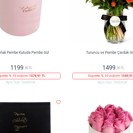
rlak Pembe Kutuda Pembe Gül
Turuncu ve Pembe Çardak Gü
1199
1499
,90 TL
,90 TL
pette % 10 indirim
1079,91 TL
Sepette % 10 indirim
1349,91
Aynı Gün Teslimat
Aynı Gün Teslimat