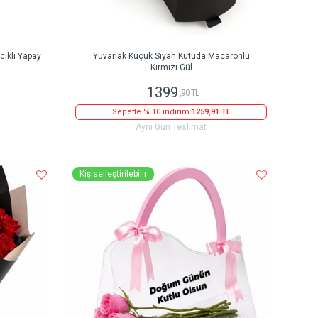
ıklı Yapay
Yuvarlak Küçük Siyah Kutuda Macaronlu
Kırmızı Gül
1399
,90 TL
Sepette % 10 indirim
1259,91 TL
Aynı Gün Teslimat
Kişiselleştirilebilir