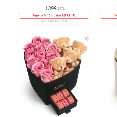
1399
,90 TL
Sepette % 10 indirim
1259,91 TL
Se
Aynı Gün Teslimat