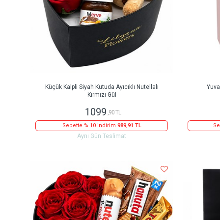
Küçük Kalpli Siyah Kutuda Ayıcıklı Nutellalı
Yuva
Kırmızı Gül
1099
,90 TL
Sepette % 10 indirim
989,91 TL
Se
Aynı Gün Teslimat