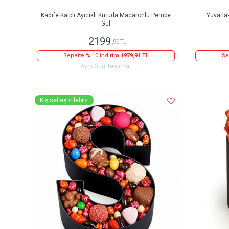
Kadife Kalpli Ayıcıklı Kutuda Macaronlu Pembe
Yuvarla
Gül
2199
,90 TL
Sepette % 10 indirim
1979,91 TL
Se
Aynı Gün Teslimat
Kişiselleştirilebilir