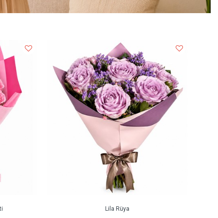
i
Lila Rüya