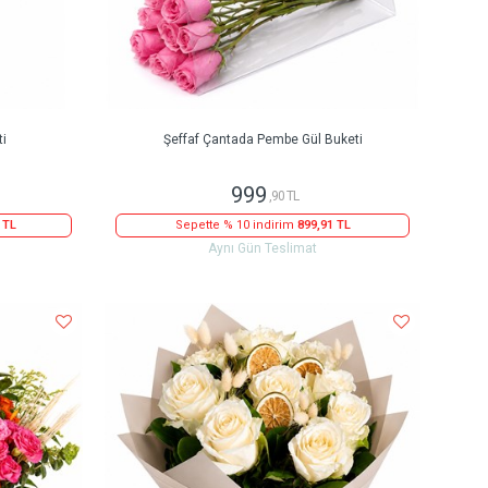
ti
Şeffaf Çantada Pembe Gül Buketi
999
,90 TL
 TL
Sepette % 10 indirim
899,91 TL
Aynı Gün Teslimat