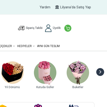
Yardım
Lilyana'da Satış Yap
Sipariş Takibi
Üyelik
ÇIÇEKLER
HEDIYELER
AYNI GÜN TESLİM
Yıl Dönümü
Kutuda Güller
Buketler
Gurme