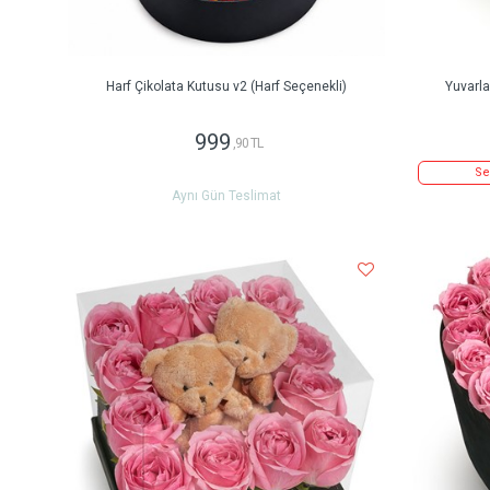
Harf Çikolata Kutusu v2 (Harf Seçenekli)
Yuvarl
999
,90 TL
Se
Aynı Gün Teslimat