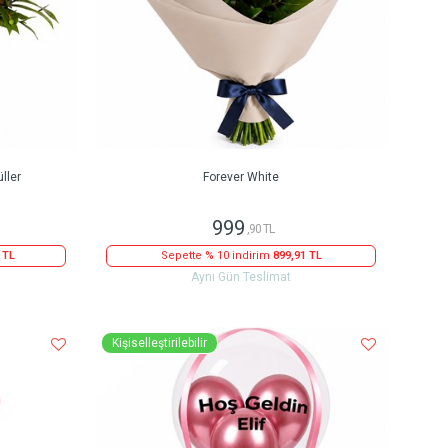
ller
Forever White
999
,90 TL
 TL
Sepette % 10 indirim
899,91 TL
Aynı Gün Teslimat
Kişiselleştirilebilir