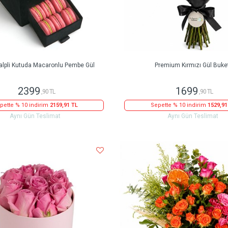
alpli Kutuda Macaronlu Pembe Gül
Premium Kırmızı Gül Buke
2399
1699
,90 TL
,90 TL
pette % 10 indirim
2159,91 TL
Sepette % 10 indirim
1529,91
Aynı Gün Teslimat
Aynı Gün Teslimat