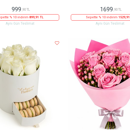
999
1699
,90 TL
,90 TL
pette % 10 indirim
899,91 TL
Sepette % 10 indirim
1529,91
Aynı Gün Teslimat
Aynı Gün Teslimat