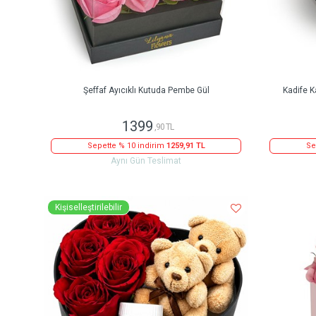
Şeffaf Ayıcıklı Kutuda Pembe Gül
Kadife K
1399
,90 TL
Sepette % 10 indirim
1259,91 TL
Se
Aynı Gün Teslimat
Kişiselleştirilebilir