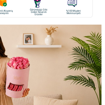
Göründüğü Gibi
li Alışveriş
%100 Müşteri
Giden Tasarım
eneyimi
Memnuniyeti
Ürünler