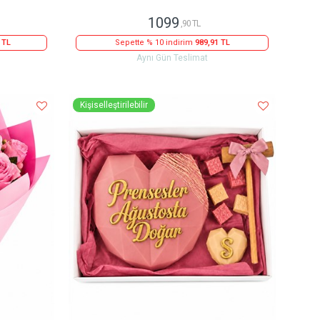
1099
,90 TL
 TL
Sepette % 10 indirim
989,91 TL
Aynı Gün Teslimat
Kişiselleştirilebilir