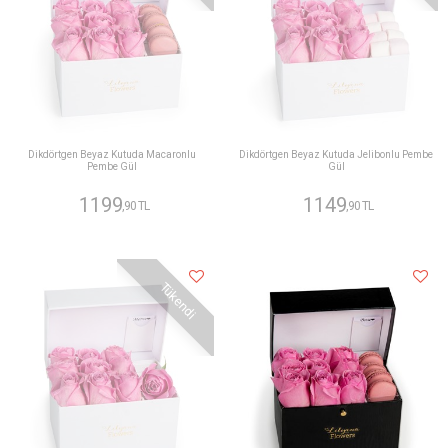
Dikdörtgen Beyaz Kutuda Macaronlu
Dikdörtgen Beyaz Kutuda Jelibonlu Pembe
Pembe Gül
Gül
1199
1149
,90 TL
,90 TL
Tükendi