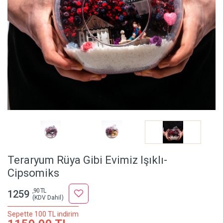
Teraryum Rüya Gibi Evimiz Işıklı-
Cipsomiks
,90 TL
1259
(KDV Dahil)
Sepette 100 TL indirim