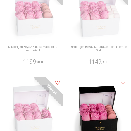
Dikdörtgen Beyaz Kutuda Macaronlu
Dikdörtgen Beyaz Kutuda Jelibonlu Pembe
Pembe Gül
Gül
1199
1149
,90 TL
,90 TL
Tükendi