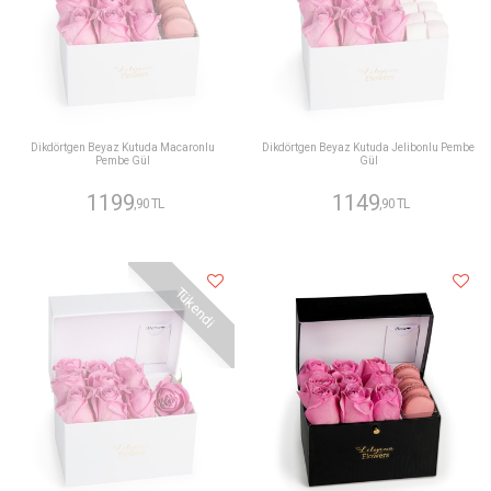
Dikdörtgen Beyaz Kutuda Macaronlu
Dikdörtgen Beyaz Kutuda Jelibonlu Pembe
Pembe Gül
Gül
1199
1149
,90 TL
,90 TL
Tükendi