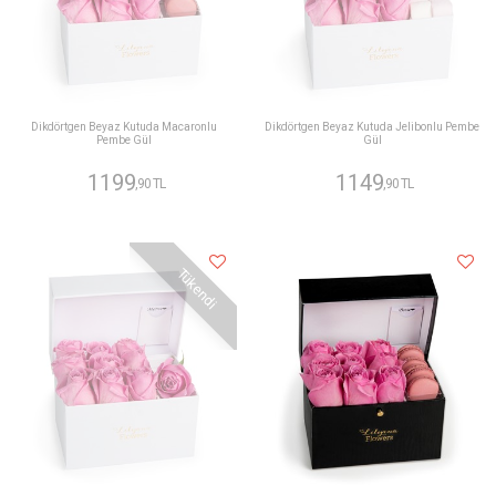
Dikdörtgen Beyaz Kutuda Macaronlu
Dikdörtgen Beyaz Kutuda Jelibonlu Pembe
Pembe Gül
Gül
1199
1149
,90 TL
,90 TL
Tükendi