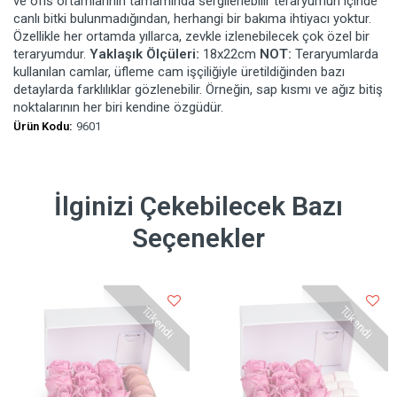
ve ofis ortamlarının tamamında sergilenebilir teraryumun içinde
canlı bitki bulunmadığından, herhangi bir bakıma ihtiyacı yoktur.
Özellikle her ortamda yıllarca, zevkle izlenebilecek çok özel bir
teraryumdur.
Yaklaşık Ölçüleri:
18x22cm
NOT:
Teraryumlarda
kullanılan camlar, üfleme cam işçiliğiyle üretildiğinden bazı
detaylarda farklılıklar gözlenebilir. Örneğin, sap kısmı ve ağız bitiş
noktalarının her biri kendine özgüdür.
Ürün Kodu:
9601
İlginizi Çekebilecek Bazı
Seçenekler
Tükendi
Tükendi