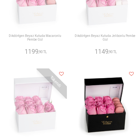
Dikdörtgen Beyaz Kutuda Macaronlu
Dikdörtgen Beyaz Kutuda Jelibonlu Pembe
Pembe Gül
Gül
1199
1149
,90 TL
,90 TL
Tükendi