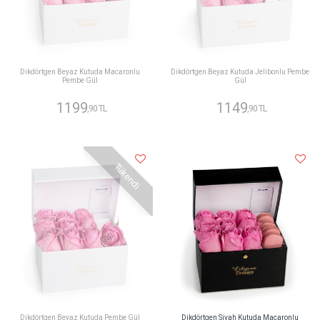
Dikdörtgen Beyaz Kutuda Macaronlu
Dikdörtgen Beyaz Kutuda Jelibonlu Pembe
Pembe Gül
Gül
1199
1149
,90 TL
,90 TL
Tükendi
Dikdörtgen Beyaz Kutuda Pembe Gül
Dikdörtgen Siyah Kutuda Macaronlu