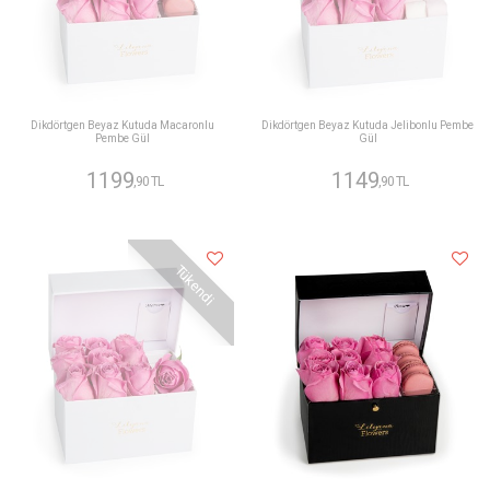
Dikdörtgen Beyaz Kutuda Macaronlu
Dikdörtgen Beyaz Kutuda Jelibonlu Pembe
Pembe Gül
Gül
1199
1149
,90 TL
,90 TL
Tükendi