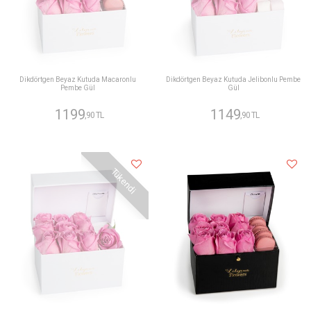
Dikdörtgen Beyaz Kutuda Macaronlu
Dikdörtgen Beyaz Kutuda Jelibonlu Pembe
Pembe Gül
Gül
1199
1149
,90 TL
,90 TL
Tükendi