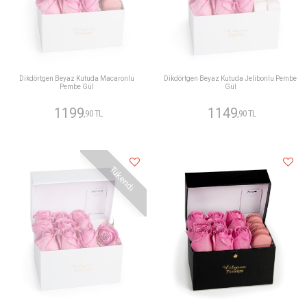
Dikdörtgen Beyaz Kutuda Macaronlu
Dikdörtgen Beyaz Kutuda Jelibonlu Pembe
Pembe Gül
Gül
1199
1149
,90 TL
,90 TL
Tükendi