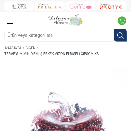
ANASAYFA
ÇIÇEK
TERARYUM MINI YENI İŞ ERKEK VIZON ELBISELI-CIPSOMIKS