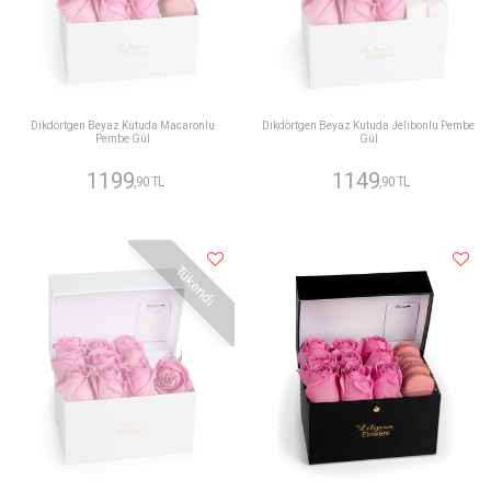
Dikdörtgen Beyaz Kutuda Macaronlu
Dikdörtgen Beyaz Kutuda Jelibonlu Pembe
Pembe Gül
Gül
1199
1149
,90 TL
,90 TL
Tükendi