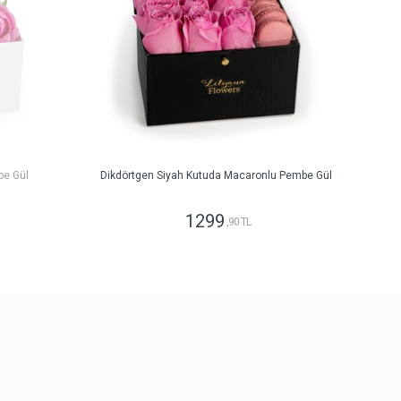
be Gül
Dikdörtgen Siyah Kutuda Macaronlu Pembe Gül
1299
,90 TL