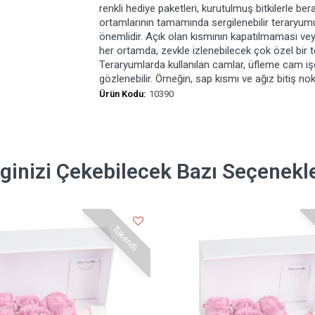
renkli hediye paketleri, kurutulmuş bitkilerle b
ortamlarının tamamında sergilenebilir teraryum
önemlidir. Açık olan kısmının kapatılmaması veya
her ortamda, zevkle izlenebilecek çok özel bir 
Teraryumlarda kullanılan camlar, üfleme cam işçil
gözlenebilir. Örneğin, sap kısmı ve ağız bitiş nok
Ürün Kodu:
10390
lginizi Çekebilecek Bazı Seçenekl
Tükendi