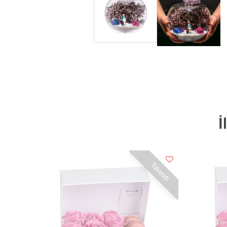
İ
Tükendi