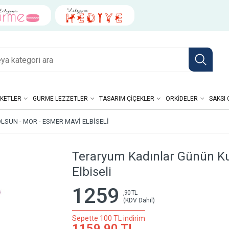
KETLER
GURME LEZZETLER
TASARIM ÇIÇEKLER
ORKIDELER
SAKSI 
SUN - MOR - ESMER MAVI ELBISELI
Teraryum Kadınlar Günün Ku
Elbiseli
1259
,90 TL
(KDV Dahil)
Sepette 100 TL indirim
1159,90 TL