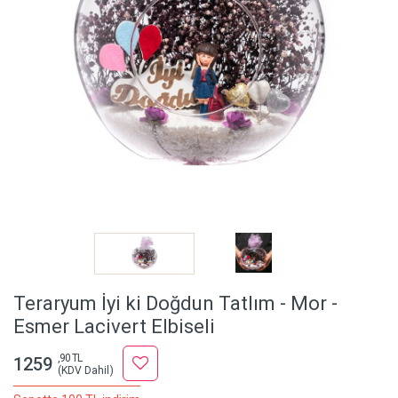
Teraryum İyi ki Doğdun Tatlım - Mor -
Esmer Lacivert Elbiseli
,90 TL
1259
(KDV Dahil)