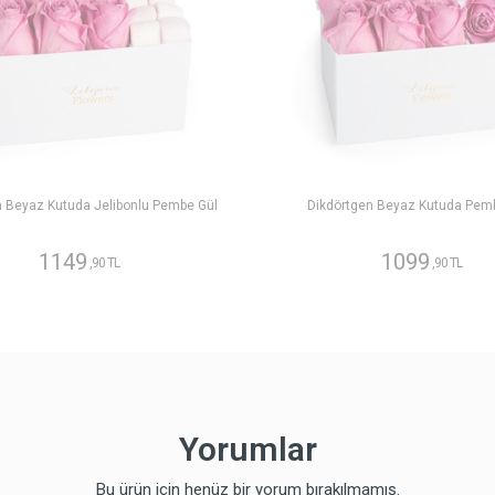
n Beyaz Kutuda Jelibonlu Pembe Gül
Dikdörtgen Beyaz Kutuda Pem
1149
1099
,90 TL
,90 TL
Yorumlar
Bu ürün için henüz bir yorum bırakılmamış.