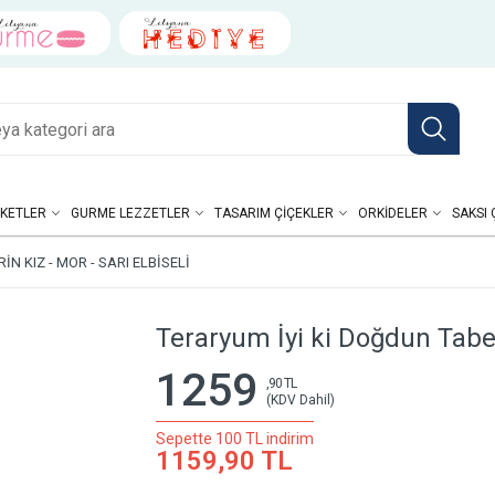
KETLER
GURME LEZZETLER
TASARIM ÇIÇEKLER
ORKIDELER
SAKSI 
N KIZ - MOR - SARI ELBISELI
Teraryum İyi ki Doğdun Tabelal
1259
,90 TL
(KDV Dahil)
Sepette 100 TL indirim
1159,90 TL