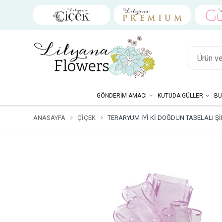
GÖNDERIM AMACI
KUTUDA GÜLLER
BU
ANASAYFA
ÇIÇEK
TERARYUM İYI KI DOĞDUN TABELALI ŞIRI