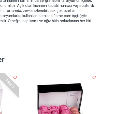
ortamlarının tamamında sergilenebilir teraryumun içinde,
önemlidir. Açık olan kısmının kapatılmaması veya büfe vb.
e her ortamda, zevkle izlenebilecek çok özel bir
raryumlarda kullanılan camlar, üfleme cam işçiliğiyle
bilir. Örneğin, sap kısmı ve ağız bitiş noktalarının her biri
er
Tükendi