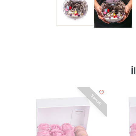
İ
Tükendi