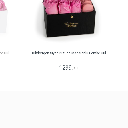
be Gül
Dikdörtgen Siyah Kutuda Macaronlu Pembe Gül
1299
,90 TL