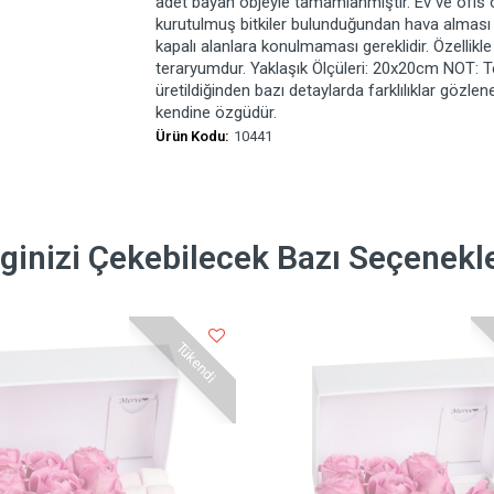
adet bayan objeyle tamamlanmıştır. Ev ve ofis 
kurutulmuş bitkiler bulunduğundan hava alması 
kapalı alanlara konulmaması gereklidir. Özellikl
teraryumdur. Yaklaşık Ölçüleri: 20x20cm NOT: Te
üretildiğinden bazı detaylarda farklılıklar gözlene
kendine özgüdür.
Ürün Kodu:
10441
lginizi Çekebilecek Bazı Seçenekl
Tükendi