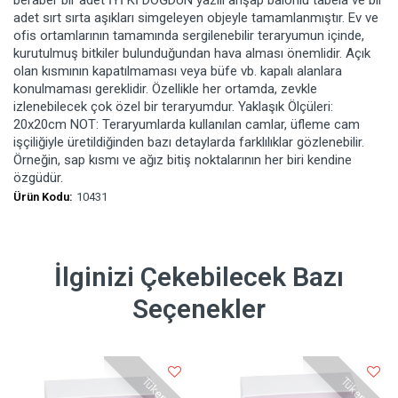
beraber bir adet İYİ Kİ DOĞDUN yazılı ahşap balonlu tabela ve bir
adet sırt sırta aşıkları simgeleyen objeyle tamamlanmıştır. Ev ve
ofis ortamlarının tamamında sergilenebilir teraryumun içinde,
kurutulmuş bitkiler bulunduğundan hava alması önemlidir. Açık
olan kısmının kapatılmaması veya büfe vb. kapalı alanlara
konulmaması gereklidir. Özellikle her ortamda, zevkle
izlenebilecek çok özel bir teraryumdur. Yaklaşık Ölçüleri:
20x20cm NOT: Teraryumlarda kullanılan camlar, üfleme cam
işçiliğiyle üretildiğinden bazı detaylarda farklılıklar gözlenebilir.
Örneğin, sap kısmı ve ağız bitiş noktalarının her biri kendine
özgüdür.
Ürün Kodu:
10431
İlginizi Çekebilecek Bazı
Seçenekler
Tükendi
Tükendi