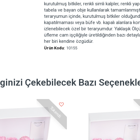
kurutulmuş bitkiler, renkli simli kalpler, renkli 
tabela ve bayan obje kullanılarak tamamlanmıştı
teraryumun içinde, kurutulmuş bitkiler olduğund
kapatılmaması veya büfe vb. kapalı alanlara kon
izlenebilecek özel bir teraryumdur. Yaklaşık Öl
üfleme cam işçiliğiyle üretildiğinden bazı detaylar
her biri kendine özgüdür.
Ürün Kodu:
10155
lginizi Çekebilecek Bazı Seçenekl
Tükendi