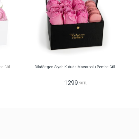
be Gül
Dikdörtgen Siyah Kutuda Macaronlu Pembe Gül
1299
,90 TL