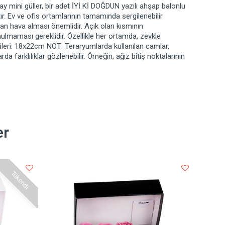
yapay mini güller, bir adet İYİ Kİ DOĞDUN yazılı ahşap balonlu
r. Ev ve ofis ortamlarının tamamında sergilenebilir
an hava alması önemlidir. Açık olan kısmının
ulmaması gereklidir. Özellikle her ortamda, zevkle
çüleri: 18x22cm NOT: Teraryumlarda kullanılan camlar,
da farklılıklar gözlenebilir. Örneğin, ağız bitiş noktalarının
er
Tükendi