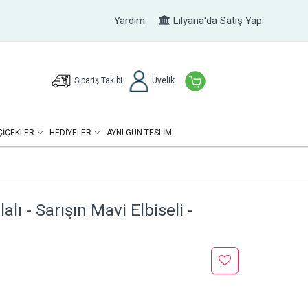
Yardım
Lilyana'da Satış Yap
Sipariş Takibi
Üyelik
ÇIÇEKLER
HEDIYELER
AYNI GÜN TESLİM
lı - Sarışın Mavi Elbiseli -