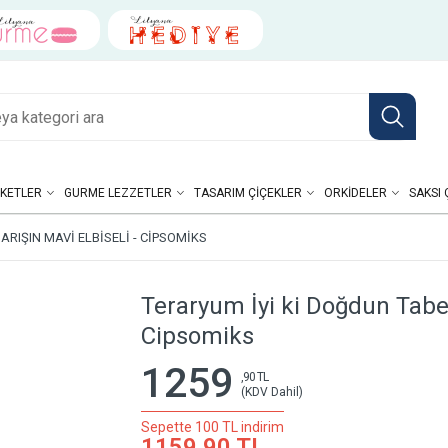
KETLER
GURME LEZZETLER
TASARIM ÇIÇEKLER
ORKIDELER
SAKSI 
ARIŞIN MAVI ELBISELI - CIPSOMIKS
Teraryum İyi ki Doğdun Tabela
Cipsomiks
1259
,90 TL
(KDV Dahil)
Sepette 100 TL indirim
1159,90 TL