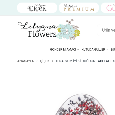
GÖNDERIM AMACI
KUTUDA GÜLLER
BU
ANASAYFA
ÇIÇEK
TERARYUM İYI KI DOĞDUN TABELALI - S