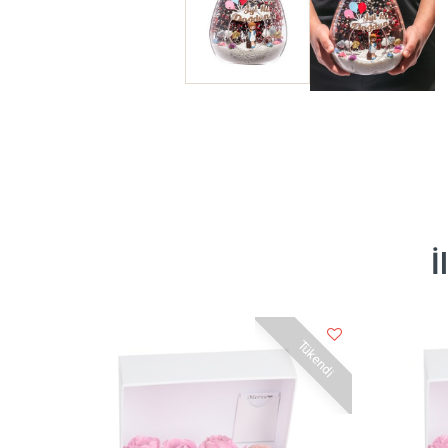
İ
Tükendi