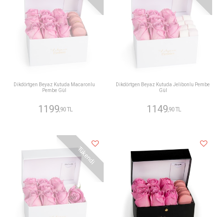
Dikdörtgen Beyaz Kutuda Macaronlu
Dikdörtgen Beyaz Kutuda Jelibonlu Pembe
Pembe Gül
Gül
1199
1149
,90 TL
,90 TL
Tükendi