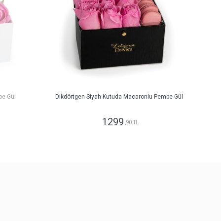
be Gül
Dikdörtgen Siyah Kutuda Macaronlu Pembe Gül
1299
,90 TL