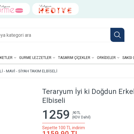
KETLER
GURME LEZZETLER
TASARIM ÇIÇEKLER
ORKIDELER
SAKSI 
 - MAVI - SIYAH TAKIM ELBISELI
Teraryum İyi ki Doğdun Erkek
Elbiseli
1259
,90 TL
(KDV Dahil)
Sepette 100 TL indirim
1159,90 TL