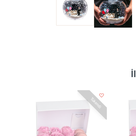
İ
Tükendi