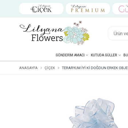
GÖNDERIM AMACI
KUTUDA GÜLLER
BU
ANASAYFA
ÇIÇEK
TERARYUM İYI KI DOĞDUN ERKEK OBJELI