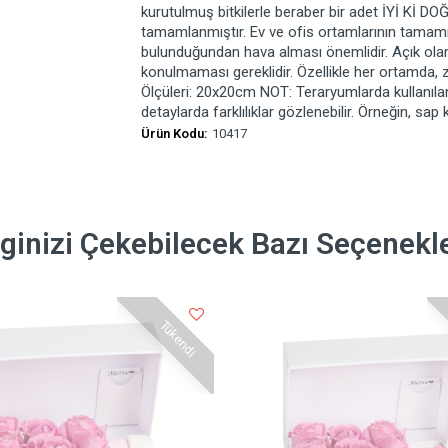
kurutulmuş bitkilerle beraber bir adet İYİ Kİ DO
tamamlanmıştır. Ev ve ofis ortamlarının tamamın
bulunduğundan hava alması önemlidir. Açık olan
konulmaması gereklidir. Özellikle her ortamda, z
Ölçüleri: 20x20cm NOT: Teraryumlarda kullanılan 
detaylarda farklılıklar gözlenebilir. Örneğin, sap
Ürün Kodu:
10417
lginizi Çekebilecek Bazı Seçenekl
Tükendi