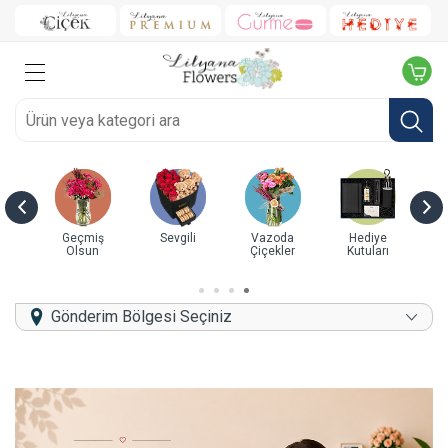
Hediye
Doğum Günü
Yeni İş/Terfi
Yıl Dönümü
Kutuda Güller
Kutuları
Gönderim Bölgesi Seçiniz