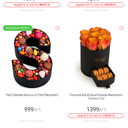
Sepette % 10 indirim
989,91 TL
Sepette 200 TL indirim
1099,90 TL
Aynı Gün Teslimat
Aynı Gün Teslimat
Kişiselleştirilebilir
Harf Çikolata Kutusu v2 (Harf Seçenekli)
Yuvarlak Küçük Siyah Kutuda Macaronlu
Turuncu Gül
999
1399
,90 TL
,90 TL
Sepette % 10 indirim
1259,91 TL
Aynı Gün Teslimat
Aynı Gün Teslimat