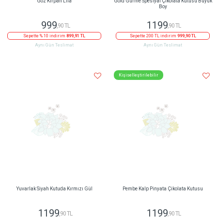
Göz Kırpan Lila
Gold Gurme Spesiyal Çikolata Kutusu Büyük
Boy
999
1199
,90 TL
,90 TL
Sepette % 10 indirim
899,91 TL
Sepette 200 TL indirim
999,90 TL
Aynı Gün Teslimat
Aynı Gün Teslimat
Kişiselleştirilebilir
Yuvarlak Siyah Kutuda Kırmızı Gül
Pembe Kalp Pinyata Çikolata Kutusu
1199
1199
,90 TL
,90 TL