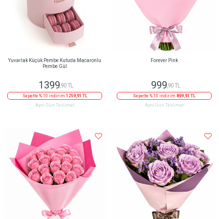
Yuvarlak Küçük Pembe Kutuda Macaronlu
Forever Pink
Pembe Gül
1399
999
,90 TL
,90 TL
Sepette % 10 indirim
1259,91 TL
Sepette % 10 indirim
899,91 TL
Aynı Gün Teslimat
Aynı Gün Teslimat