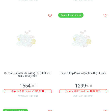
Aynı Gün Teslimat
Aynı Gün Teslimat
Kişiselleştirilebilir
Cüzdan Kupa Bardak Altlığı Türk Kahvesi
Beyaz Kalp Pinyata Çikolata Büyük Kutu
Saksı Hediye Seti
1554
1299
,90 TL
,90 TL
Sepette % 15 indirim
1321,67 TL
Sepette 200 TL indirim
1099,90 TL
Aynı Gün Teslimat
Aynı Gün Teslimat