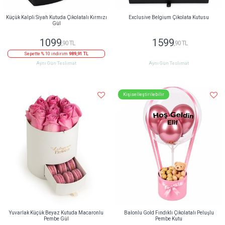
Küçük Kalpli Siyah Kutuda Çikolatalı Kırmızı
Exclusive Belgium Çikolata Kutusu
Gül
1099
1599
,90 TL
,90 TL
Sepette % 10 indirim
989,91 TL
Aynı Gün Teslimat
Aynı Gün Teslimat
Kişiselleştirilebilir
Yuvarlak Küçük Beyaz Kutuda Macaronlu
Balonlu Gold Fındıklı Çikolatalı Peluşlu
Pembe Gül
Pembe Kutu