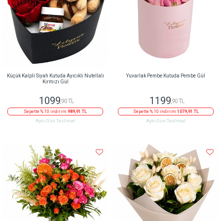
Küçük Kalpli Siyah Kutuda Ayıcıklı Nutellalı
Yuvarlak Pembe Kutuda Pembe Gül
Kırmızı Gül
1099
1199
,90 TL
,90 TL
Sepette % 10 indirim
989,91 TL
Sepette % 10 indirim
1079,91 TL
Aynı Gün Teslimat
Aynı Gün Teslimat