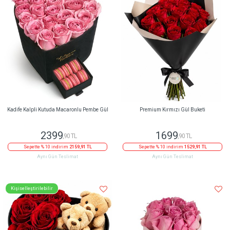
Kadife Kalpli Kutuda Macaronlu Pembe Gül
Premium Kırmızı Gül Buketi
2399
1699
,90 TL
,90 TL
Sepette % 10 indirim
2159,91 TL
Sepette % 10 indirim
1529,91 TL
Aynı Gün Teslimat
Aynı Gün Teslimat
Kişiselleştirilebilir