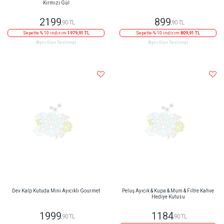
Kadife Kalpli Ayıcıklı Kutuda Çikolatalı
Limon Dilimli Beyaz Papatya Buketi
Kırmızı Gül
2199
899
,90 TL
,90 TL
Sepette % 10 indirim
1979,91 TL
Sepette % 10 indirim
809,91 TL
Aynı Gün Teslimat
Aynı Gün Teslimat
Dev Kalp Kutuda Mini Ayıcıklı Gourmet
Peluş Ayıcık & Kupa & Mum & Filtre Kahve
Hediye Kutusu
1999
1184
,90 TL
,90 TL