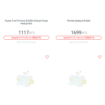
Kişiye Özel Termos & Defter & Siyah Kupa
Pembe Şakayık Buketi
Hediye Seti
1117
1699
,90 TL
,90 TL
Sepette % 15 indirim
950,22 TL
Sepette % 10 indirim
1529,91 TL
Aynı Gün Teslimat
Aynı Gün Teslimat