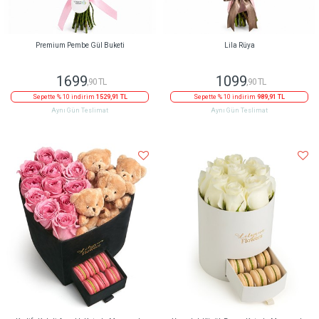
Premium Pembe Gül Buketi
Lila Rüya
1699
1099
,90 TL
,90 TL
Sepette % 10 indirim
1529,91 TL
Sepette % 10 indirim
989,91 TL
Aynı Gün Teslimat
Aynı Gün Teslimat