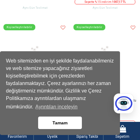
Sepette % 15 indirim
1007,17 TL
Aynı Gün Teslimat
Aynı Gün Teslimat
Kişiselleştirilebilir
Kişiselleştirilebilir
Web sitemizden en iyi şekilde faydalanabilmeniz
ve web sitemize yapacağınız ziyaretleri
kişiselleştirebilmek için çerezlerden
faydalanmaktayız. Çerez ayarlarınızı her zaman
değiştirmeniz mümkündür. Gizlilik ve Çerez
Politikamıza ayrıntılardan ulaşmanız
Defter Kalem Seti Kız Saksı Mum Fular Oda
Balonlu Gold Fındıklı Çikolatalı Pembe Kutu
mümkündür.
Ayrıntıları inceleyin
Kokusu Hediye Seti
1616
1199
,90 TL
,90 TL
Tamam
Sepette % 15 indirim
1374,37 TL
Sepette 100 TL indirim
1099,90 TL
Aynı Gün Teslimat
Aynı Gün Teslimat
Favorilerim
Üyelik
Sipariş Takibi
Sepetim