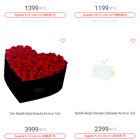
1399
1199
,90 TL
,90 TL
Sepette % 10 indirim
1259,91 TL
Sepette 100 TL indirim
1099,90 TL
Aynı Gün Teslimat
Aynı Gün Teslimat
Dev Kadife Kalp Kutuda Kırmızı Gül
Kadife Kalpli Kutuda Çikolatalı Kırmızı Gül
3999
2399
,90 TL
,90 TL
Sepette % 10 indirim
3599,91 TL
Sepette % 10 indirim
2159,91 TL