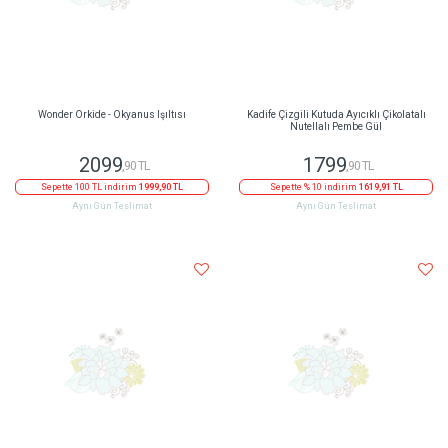
Wonder Orkide - Okyanus Işıltısı
Kadife Çizgili Kutuda Ayıcıklı Çikolatalı
Nutellalı Pembe Gül
2099
1799
,90 TL
,90 TL
Sepette 100 TL indirim
1999,90 TL
Sepette % 10 indirim
1619,91 TL
Aynı Gün Teslimat
Aynı Gün Teslimat