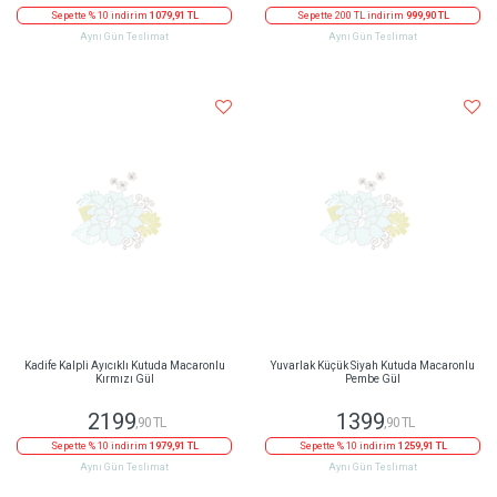
Sepette % 10 indirim
1079,91 TL
Sepette 200 TL indirim
999,90 TL
Aynı Gün Teslimat
Aynı Gün Teslimat
Kadife Kalpli Ayıcıklı Kutuda Macaronlu
Yuvarlak Küçük Siyah Kutuda Macaronlu
Kırmızı Gül
Pembe Gül
2199
1399
,90 TL
,90 TL
Sepette % 10 indirim
1979,91 TL
Sepette % 10 indirim
1259,91 TL
Aynı Gün Teslimat
Aynı Gün Teslimat