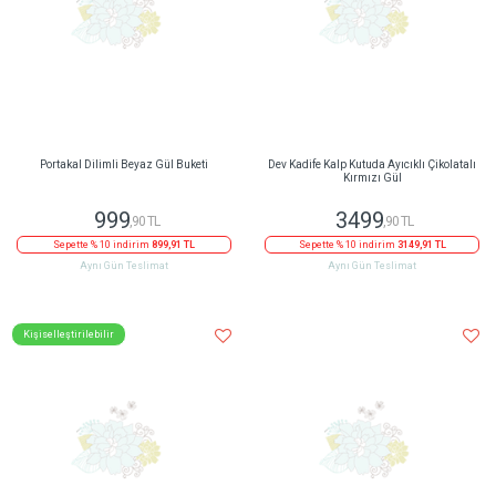
Portakal Dilimli Beyaz Gül Buketi
Dev Kadife Kalp Kutuda Ayıcıklı Çikolatalı
Kırmızı Gül
999
3499
,90 TL
,90 TL
Sepette % 10 indirim
899,91 TL
Sepette % 10 indirim
3149,91 TL
Aynı Gün Teslimat
Aynı Gün Teslimat
Kişiselleştirilebilir