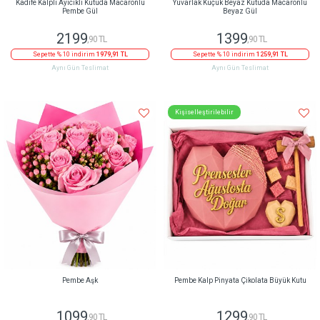
Kadife Kalpli Ayıcıklı Kutuda Macaronlu
Yuvarlak Küçük Beyaz Kutuda Macaronlu
Pembe Gül
Beyaz Gül
2199
1399
,90 TL
,90 TL
Sepette % 10 indirim
1979,91 TL
Sepette % 10 indirim
1259,91 TL
Aynı Gün Teslimat
Aynı Gün Teslimat
Kişiselleştirilebilir
Pembe Aşk
Pembe Kalp Pinyata Çikolata Büyük Kutu
1099
1299
,90 TL
,90 TL