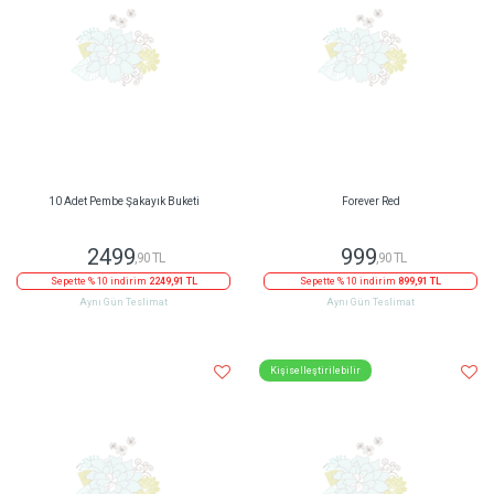
10 Adet Pembe Şakayık Buketi
Forever Red
2499
999
,90 TL
,90 TL
Sepette % 10 indirim
2249,91 TL
Sepette % 10 indirim
899,91 TL
Aynı Gün Teslimat
Aynı Gün Teslimat
Kişiselleştirilebilir