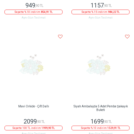
949
1157
,90 TL
,90 TL
Sepette % 10 indirim
854,91 TL
Sepette % 15 indirim
984,22 TL
Aynı Gün Teslimat
Aynı Gün Teslimat
Mavi Orkide - Çift Dallı
Siyah Ambalajda 5 Adet Pembe Şakayık
Buketi
2099
1699
,90 TL
,90 TL
Sepette 100 TL indirim
1999,90 TL
Sepette % 10 indirim
1529,91 TL