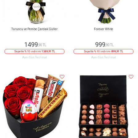
Turuncu ve Pembe Çardak Güller
Forever White
1499
999
,90 TL
,90 TL
Sepette % 10 indirim
1349,91 TL
Sepette % 10 indirim
899,91 TL
Aynı Gün Teslimat
Aynı Gün Teslimat