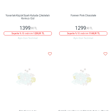
Yuvarlak Küçük Siyah Kutuda Çikolatalı
Forever Pink Chocolate
Kırmızı Gül
1399
1299
,90 TL
,90 TL
Sepette % 10 indirim
1259,91 TL
Sepette % 10 indirim
1169,91 TL
Aynı Gün Teslimat
Aynı Gün Teslimat