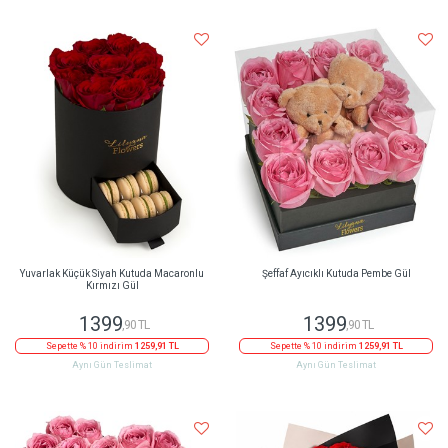
Yuvarlak Küçük Siyah Kutuda Macaronlu
Şeffaf Ayıcıklı Kutuda Pembe Gül
Kırmızı Gül
1399
1399
,90 TL
,90 TL
Sepette % 10 indirim
1259,91 TL
Sepette % 10 indirim
1259,91 TL
Aynı Gün Teslimat
Aynı Gün Teslimat