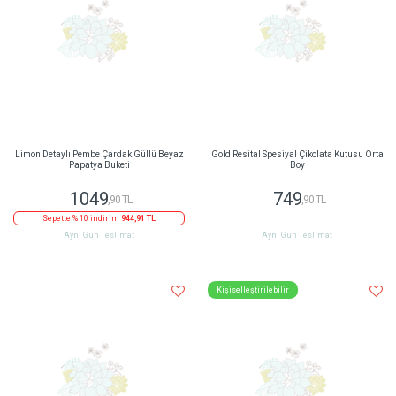
Limon Detaylı Pembe Çardak Güllü Beyaz
Gold Resital Spesiyal Çikolata Kutusu Orta
Papatya Buketi
Boy
1049
749
,90 TL
,90 TL
Sepette % 10 indirim
944,91 TL
Aynı Gün Teslimat
Aynı Gün Teslimat
Kişiselleştirilebilir