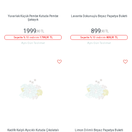
Yuvarlak Küçük Pembe Kutuda Pembe
Lavanta Dokunuşlu Beyaz Papatya Buketi
Şakayık
1999
899
,90 TL
,90 TL
Sepette % 10 indirim
1799,91 TL
Sepette % 10 indirim
809,91 TL
Aynı Gün Teslimat
Aynı Gün Teslimat