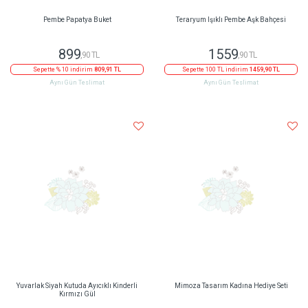
Pembe Papatya Buket
Teraryum Işıklı Pembe Aşk Bahçesi
899
1559
,90 TL
,90 TL
Sepette % 10 indirim
809,91 TL
Sepette 100 TL indirim
1459,90 TL
Aynı Gün Teslimat
Aynı Gün Teslimat
Yuvarlak Siyah Kutuda Ayıcıklı Kinderli
Mimoza Tasarım Kadına Hediye Seti
Kırmızı Gül