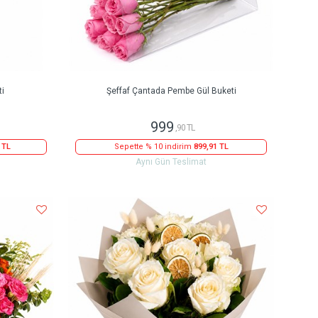
ti
Şeffaf Çantada Pembe Gül Buketi
999
,90 TL
 TL
Sepette % 10 indirim
899,91 TL
Aynı Gün Teslimat