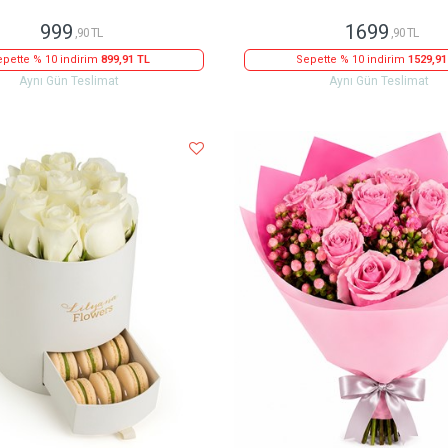
999
1699
,90 TL
,90 TL
pette % 10 indirim
899,91 TL
Sepette % 10 indirim
1529,91
Aynı Gün Teslimat
Aynı Gün Teslimat