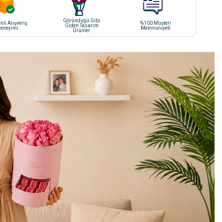
Göründüğü Gibi
li Alışveriş
%100 Müşteri
Giden Tasarım
eneyimi
Memnuniyeti
Ürünler