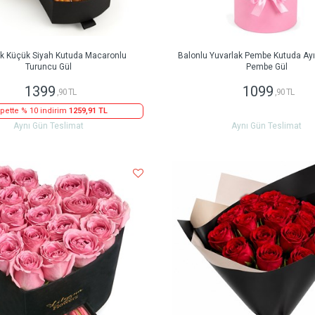
ak Küçük Siyah Kutuda Macaronlu
Balonlu Yuvarlak Pembe Kutuda Ayıc
Turuncu Gül
Pembe Gül
1399
1099
,90 TL
,90 TL
pette % 10 indirim
1259,91 TL
Aynı Gün Teslimat
Aynı Gün Teslimat