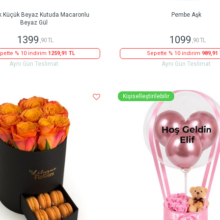
k Küçük Beyaz Kutuda Macaronlu
Pembe Aşk
Beyaz Gül
1399
1099
,90 TL
,90 TL
pette % 10 indirim
1259,91 TL
Sepette % 10 indirim
989,91
Aynı Gün Teslimat
Aynı Gün Teslimat
Kişiselleştirilebilir