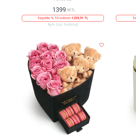
1399
,90 TL
Sepette % 10 indirim
1259,91 TL
Se
Aynı Gün Teslimat