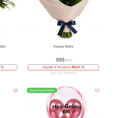
ller
Forever White
999
,90 TL
 TL
Sepette % 10 indirim
899,91 TL
Aynı Gün Teslimat
Kişiselleştirilebilir