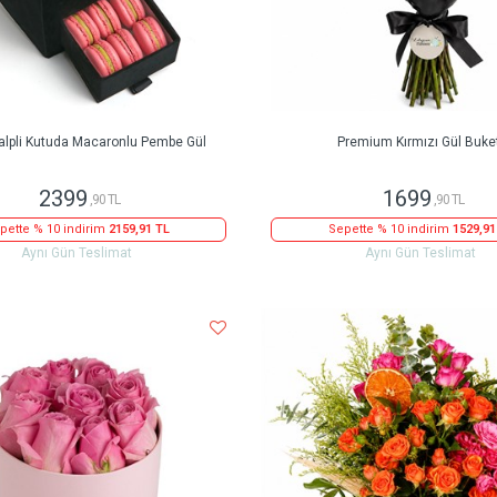
alpli Kutuda Macaronlu Pembe Gül
Premium Kırmızı Gül Buke
2399
1699
,90 TL
,90 TL
pette % 10 indirim
2159,91 TL
Sepette % 10 indirim
1529,91
Aynı Gün Teslimat
Aynı Gün Teslimat