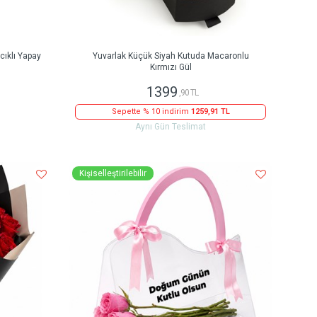
ıklı Yapay
Yuvarlak Küçük Siyah Kutuda Macaronlu
Kırmızı Gül
1399
,90 TL
Sepette % 10 indirim
1259,91 TL
Aynı Gün Teslimat
Kişiselleştirilebilir