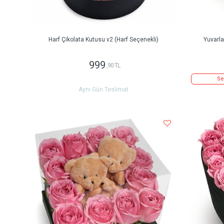
Harf Çikolata Kutusu v2 (Harf Seçenekli)
Yuvarl
999
,90 TL
Se
Aynı Gün Teslimat