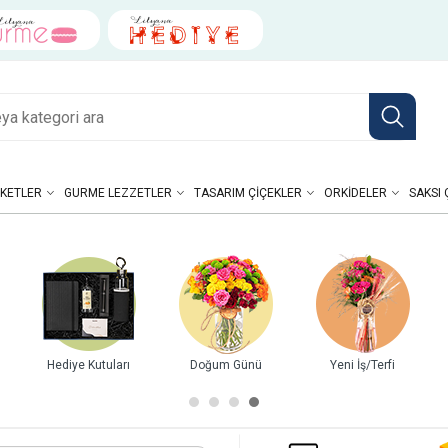
KETLER
GURME LEZZETLER
TASARIM ÇIÇEKLER
ORKIDELER
SAKSI 
 Dönümü
Kutuda Güller
Buketler
Gurme Lezzet