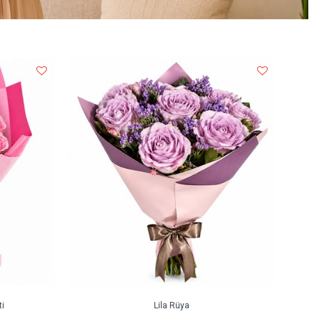
i
Lila Rüya