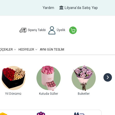
Yardım
Lilyana'da Satış Yap
Sipariş Takibi
Üyelik
ÇIÇEKLER
HEDIYELER
AYNI GÜN TESLİM
ler
Tasarım Çiçekler
Teraryumlar
Orkideler