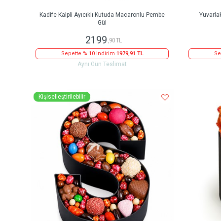
Kadife Kalpli Ayıcıklı Kutuda Macaronlu Pembe
Yuvarla
Gül
2199
,90 TL
Sepette % 10 indirim
1979,91 TL
Se
Aynı Gün Teslimat
Kişiselleştirilebilir