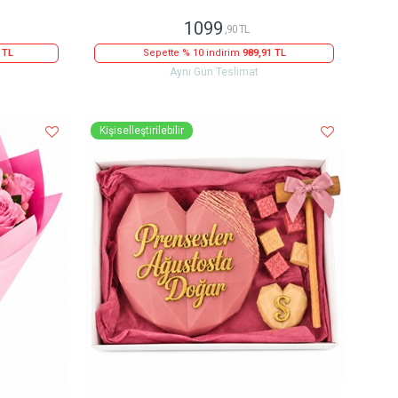
1099
,90 TL
 TL
Sepette % 10 indirim
989,91 TL
Aynı Gün Teslimat
Kişiselleştirilebilir