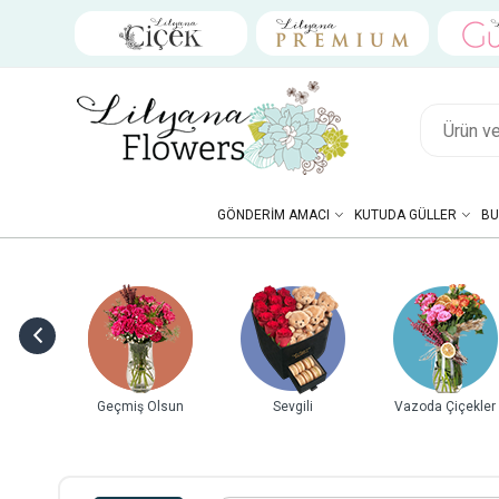
GÖNDERIM AMACI
KUTUDA GÜLLER
BU
Hediye Kutuları
Doğum Günü
Yeni İş/Terfi
Yıl