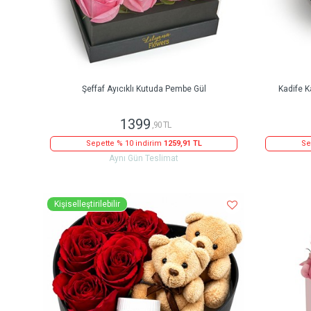
Şeffaf Ayıcıklı Kutuda Pembe Gül
Kadife K
1399
,90 TL
Sepette % 10 indirim
1259,91 TL
Se
Aynı Gün Teslimat
Kişiselleştirilebilir