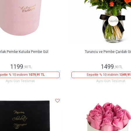
rlak Pembe Kutuda Pembe Gül
Turuncu ve Pembe Çardak Gü
1199
1499
,90 TL
,90 TL
pette % 10 indirim
1079,91 TL
Sepette % 10 indirim
1349,91
Aynı Gün Teslimat
Aynı Gün Teslimat