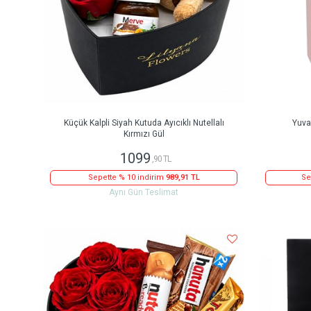
Küçük Kalpli Siyah Kutuda Ayıcıklı Nutellalı
Yuva
Kırmızı Gül
1099
,90 TL
Sepette % 10 indirim
989,91 TL
Se
Aynı Gün Teslimat