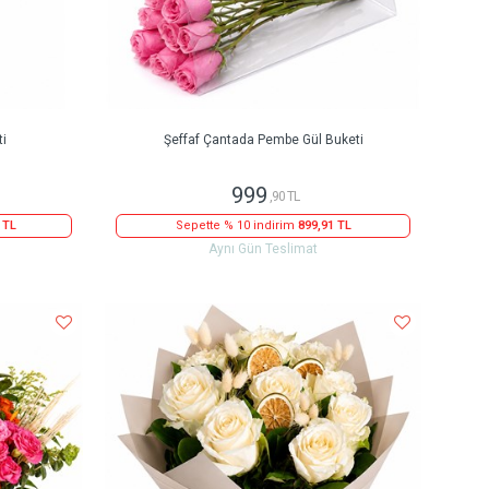
ti
Şeffaf Çantada Pembe Gül Buketi
999
,90 TL
 TL
Sepette % 10 indirim
899,91 TL
Aynı Gün Teslimat