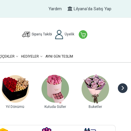
Yardım
Lilyana'da Satış Yap
Sipariş Takibi
Üyelik
ÇIÇEKLER
HEDIYELER
AYNI GÜN TESLİM
er
Tasarım Çiçekler
Teraryumlar
Orkideler