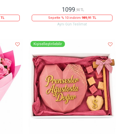
1099
,90 TL
 TL
Sepette % 10 indirim
989,91 TL
Aynı Gün Teslimat
Kişiselleştirilebilir