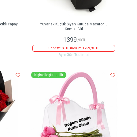
ıklı Yapay
Yuvarlak Küçük Siyah Kutuda Macaronlu
Kırmızı Gül
1399
,90 TL
Sepette % 10 indirim
1259,91 TL
Aynı Gün Teslimat
Kişiselleştirilebilir