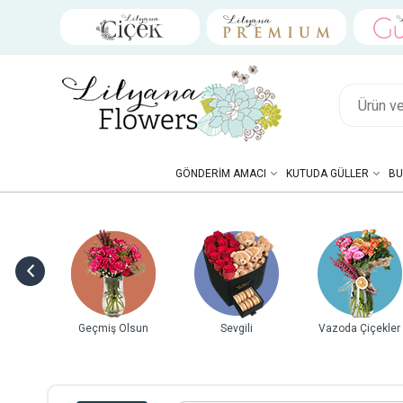
GÖNDERIM AMACI
KUTUDA GÜLLER
BU
Hediye Kutuları
Doğum Günü
Yeni İş/Terfi
Yıl 