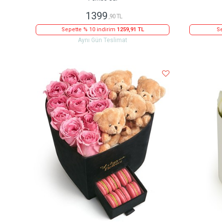
1399
,90 TL
Sepette % 10 indirim
1259,91 TL
Se
Aynı Gün Teslimat