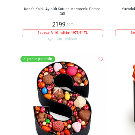
Kadife Kalpli Ayıcıklı Kutuda Macaronlu Pembe
Yuvarla
Gül
2199
,90 TL
Sepette % 10 indirim
1979,91 TL
Se
Aynı Gün Teslimat
Kişiselleştirilebilir