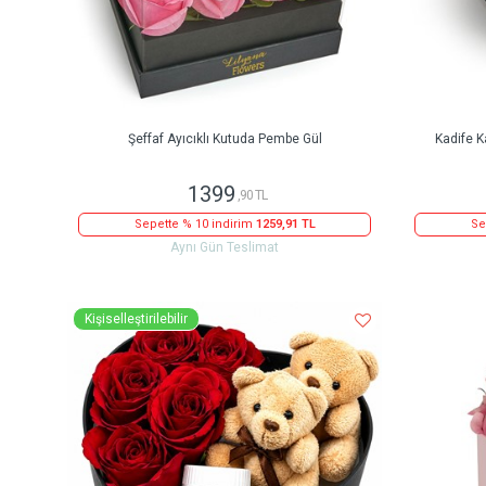
Şeffaf Ayıcıklı Kutuda Pembe Gül
Kadife K
1399
,90 TL
Sepette % 10 indirim
1259,91 TL
Se
Aynı Gün Teslimat
Kişiselleştirilebilir