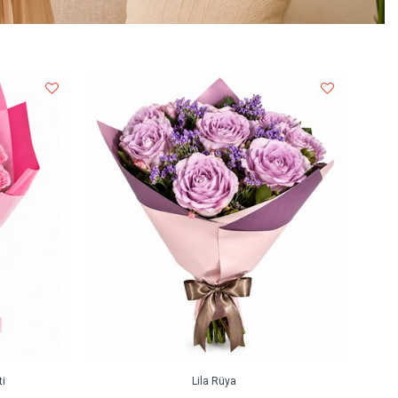
i
Lila Rüya