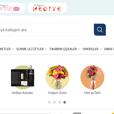
KETLER
GURME LEZZETLER
TASARIM ÇIÇEKLER
ORKIDELER
SAKSI 
Dönümü
Kutuda Güller
Buketler
Gurme Lezzetl