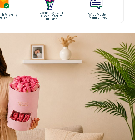
Göründüğü Gibi
li Alışveriş
%100 Müşteri
Giden Tasarım
eneyimi
Memnuniyeti
Ürünler