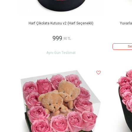
Harf Çikolata Kutusu v2 (Harf Seçenekli)
Yuvarl
999
,90 TL
Se
Aynı Gün Teslimat