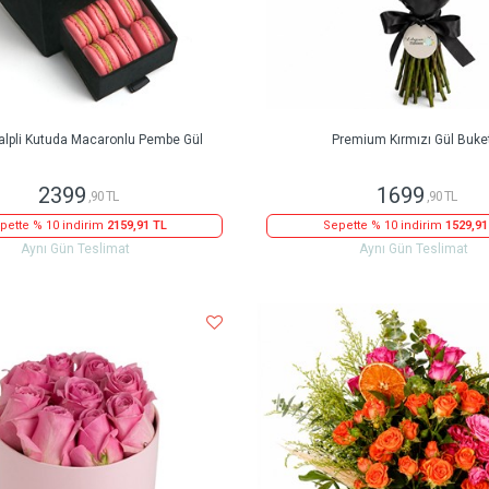
alpli Kutuda Macaronlu Pembe Gül
Premium Kırmızı Gül Buke
2399
1699
,90 TL
,90 TL
pette % 10 indirim
2159,91 TL
Sepette % 10 indirim
1529,91
Aynı Gün Teslimat
Aynı Gün Teslimat