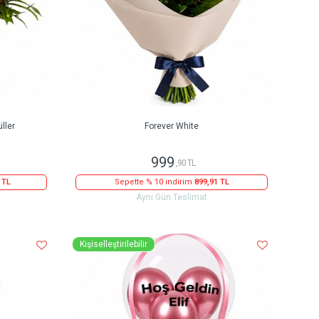
ller
Forever White
999
,90 TL
 TL
Sepette % 10 indirim
899,91 TL
Aynı Gün Teslimat
Kişiselleştirilebilir