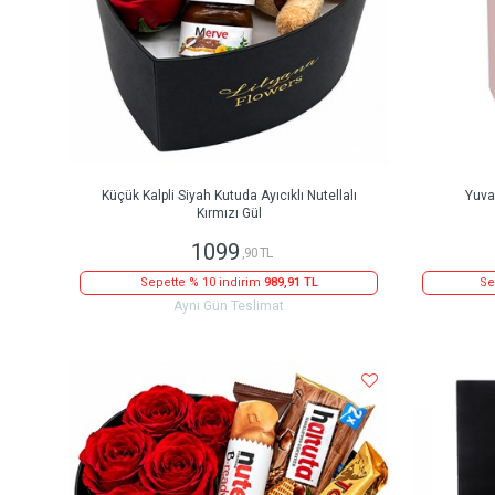
Küçük Kalpli Siyah Kutuda Ayıcıklı Nutellalı
Yuva
Kırmızı Gül
1099
,90 TL
Sepette % 10 indirim
989,91 TL
Se
Aynı Gün Teslimat