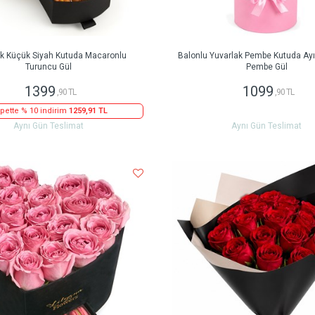
ak Küçük Siyah Kutuda Macaronlu
Balonlu Yuvarlak Pembe Kutuda Ayıc
Turuncu Gül
Pembe Gül
1399
1099
,90 TL
,90 TL
pette % 10 indirim
1259,91 TL
Aynı Gün Teslimat
Aynı Gün Teslimat