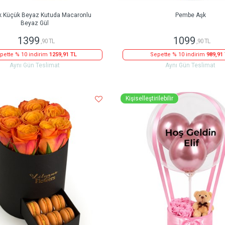
k Küçük Beyaz Kutuda Macaronlu
Pembe Aşk
Beyaz Gül
1399
1099
,90 TL
,90 TL
pette % 10 indirim
1259,91 TL
Sepette % 10 indirim
989,91
Aynı Gün Teslimat
Aynı Gün Teslimat
Kişiselleştirilebilir