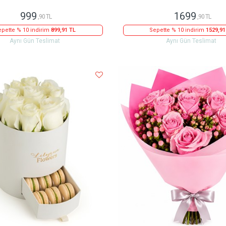
999
1699
,90 TL
,90 TL
pette % 10 indirim
899,91 TL
Sepette % 10 indirim
1529,91
Aynı Gün Teslimat
Aynı Gün Teslimat