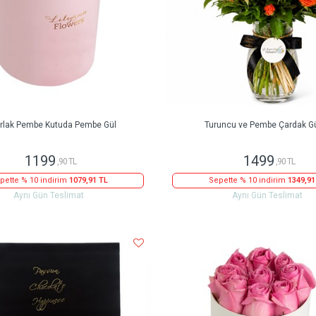
rlak Pembe Kutuda Pembe Gül
Turuncu ve Pembe Çardak Gü
1199
1499
,90 TL
,90 TL
pette % 10 indirim
1079,91 TL
Sepette % 10 indirim
1349,91
Aynı Gün Teslimat
Aynı Gün Teslimat