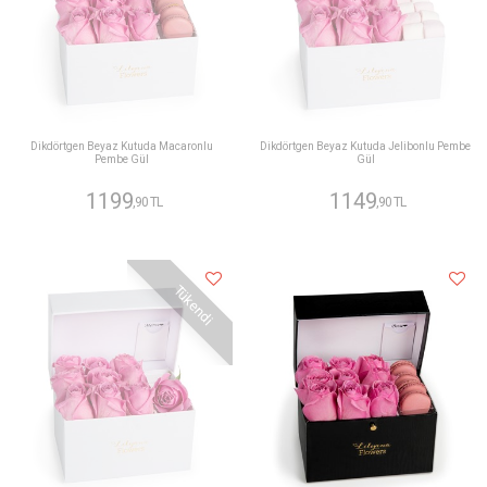
Dikdörtgen Beyaz Kutuda Macaronlu
Dikdörtgen Beyaz Kutuda Jelibonlu Pembe
Pembe Gül
Gül
1199
1149
,90 TL
,90 TL
Tükendi