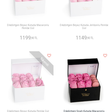
Dikdörtgen Beyaz Kutuda Macaronlu
Dikdörtgen Beyaz Kutuda Jelibonlu Pembe
Pembe Gül
Gül
1199
1149
,90 TL
,90 TL
Tükendi
Dikdörtgen Beyaz Kutuda Pembe Gül
Dikdörtgen Siyah Kutuda Macaronlu