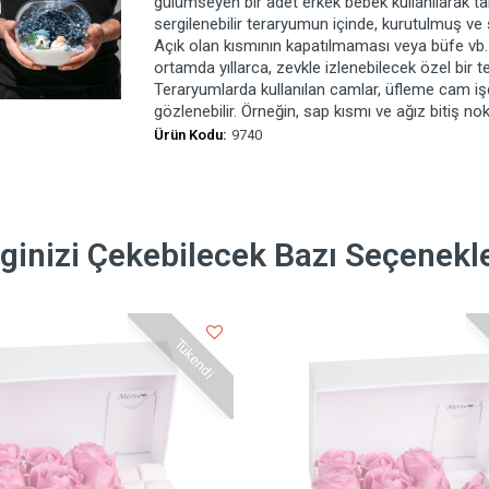
gülümseyen bir adet erkek bebek kullanılarak t
sergilenebilir teraryumun içinde, kurutulmuş ve
Açık olan kısmının kapatılmaması veya büfe vb. k
ortamda yıllarca, zevkle izlenebilecek özel bir 
Teraryumlarda kullanılan camlar, üfleme cam işçil
gözlenebilir. Örneğin, sap kısmı ve ağız bitiş nok
Ürün Kodu:
9740
lginizi Çekebilecek Bazı Seçenekl
Tükendi