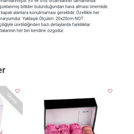
amamlanmıştır. Ev ve ofis ortamlarının tamamında
 şoklanmış bitkiler bulunduğundan hava alması önemlidir.
apalı alanlara konulmaması gereklidir. Özellikle her
teraryumdur. Yaklaşık Ölçüleri: 20x20cm NOT:
iğiyle üretildiğinden bazı detaylarda farklılıklar
talarının her biri kendine özgüdür.
er
Tükendi