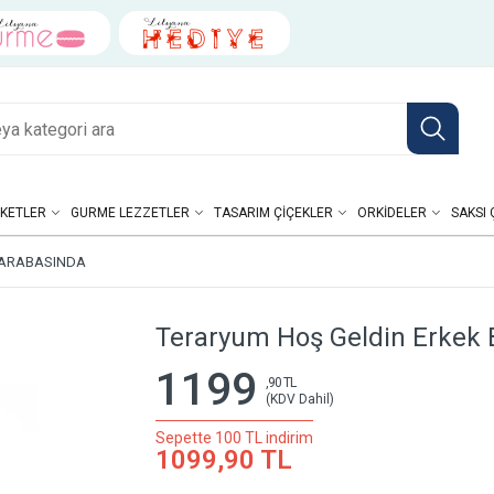
KETLER
GURME LEZZETLER
TASARIM ÇIÇEKLER
ORKIDELER
SAKSI 
-ARABASINDA
Teraryum Hoş Geldin Erkek
1199
,90 TL
(KDV Dahil)
Sepette 100 TL indirim
1099,90 TL