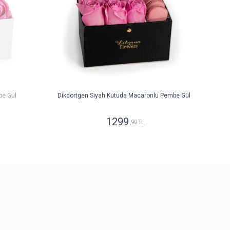
be Gül
Dikdörtgen Siyah Kutuda Macaronlu Pembe Gül
1299
,90 TL