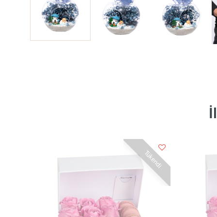
İ
Tükendi