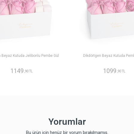
n Beyaz Kutuda Jelibonlu Pembe Gül
Dikdörtgen Beyaz Kutuda Pem
1149
1099
,90 TL
,90 TL
Yorumlar
Bu ürün için henüz bir yorum bırakılmamış.