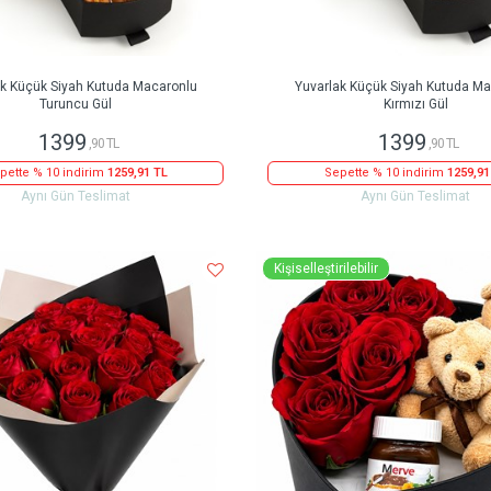
ak Küçük Siyah Kutuda Macaronlu
Yuvarlak Küçük Siyah Kutuda Ma
Turuncu Gül
Kırmızı Gül
1399
1399
,90 TL
,90 TL
pette % 10 indirim
1259,91 TL
Sepette % 10 indirim
1259,91
Aynı Gün Teslimat
Aynı Gün Teslimat
Kişiselleştirilebilir