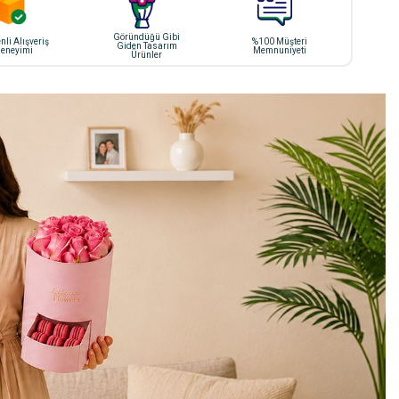
Göründüğü Gibi
li Alışveriş
%100 Müşteri
Giden Tasarım
eneyimi
Memnuniyeti
Ürünler