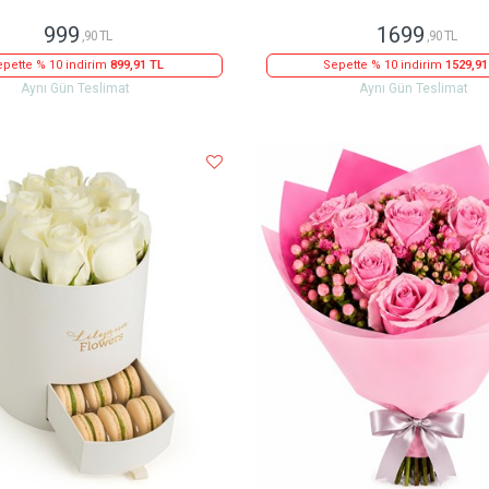
999
1699
,90 TL
,90 TL
pette % 10 indirim
899,91 TL
Sepette % 10 indirim
1529,91
Aynı Gün Teslimat
Aynı Gün Teslimat