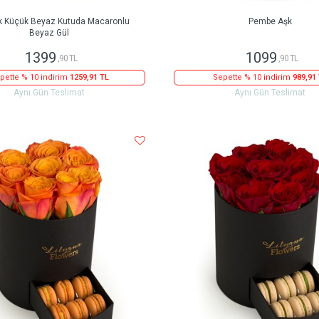
k Küçük Beyaz Kutuda Macaronlu
Pembe Aşk
Beyaz Gül
1399
1099
,90 TL
,90 TL
pette % 10 indirim
1259,91 TL
Sepette % 10 indirim
989,91
Aynı Gün Teslimat
Aynı Gün Teslimat