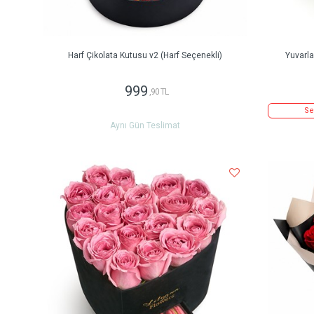
Harf Çikolata Kutusu v2 (Harf Seçenekli)
Yuvarl
999
,90 TL
Se
Aynı Gün Teslimat