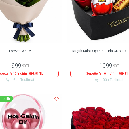
Forever White
Küçük Kalpli Siyah Kutuda Çikolatalı
999
1099
,90 TL
,90 TL
pette % 10 indirim
899,91 TL
Sepette % 10 indirim
989,91
Aynı Gün Teslimat
Aynı Gün Teslimat
ilebilir