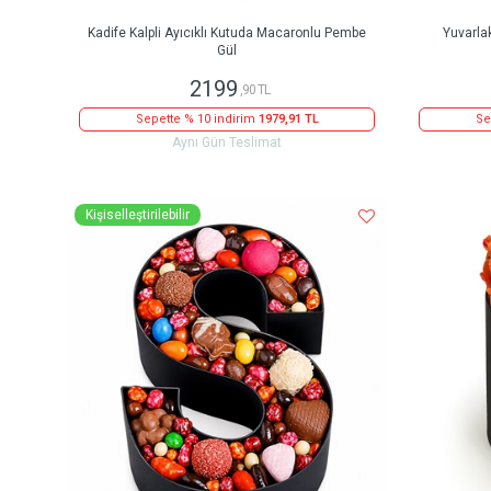
Kadife Kalpli Ayıcıklı Kutuda Macaronlu Pembe
Yuvarla
Gül
2199
,90 TL
Sepette % 10 indirim
1979,91 TL
Se
Aynı Gün Teslimat
Kişiselleştirilebilir