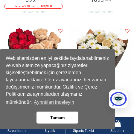
Sepette % 10 indirim
809,91 TL
Aynı Gün Teslimat
Aynı Gün Teslimat
Web sitemizden en iyi şekilde faydalanabilmeniz
ve web sitemize yapacağınız ziyaretleri
kişiselleştirebilmek için çerezlerden
faydalanmaktayız. Çerez ayarlarınızı her zaman
değiştirmeniz mümkündür. Gizlilik ve Çerez
Politikamıza ayrıntılardan ulaşmanız
Kadife Kalpli Ayıcıklı Kutuda Çikolatalı
Limon Dilimli Beyaz Papatya Buketi
mümkündür.
Ayrıntıları inceleyin
Kırmızı Gül
2199
899
,90 TL
,90 TL
Tamam
Sepette % 10 indirim
1979,91 TL
Sepette % 10 indirim
809,91 TL
Aynı Gün Teslimat
Aynı Gün Teslimat
Favorilerim
Üyelik
Sipariş Takibi
Sepetim