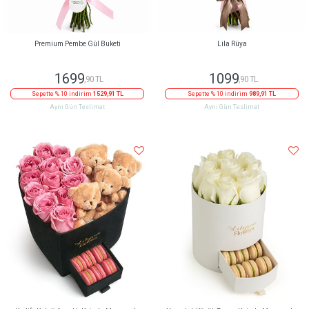
Premium Pembe Gül Buketi
Lila Rüya
1699
1099
,90 TL
,90 TL
Sepette % 10 indirim
1529,91 TL
Sepette % 10 indirim
989,91 TL
Aynı Gün Teslimat
Aynı Gün Teslimat