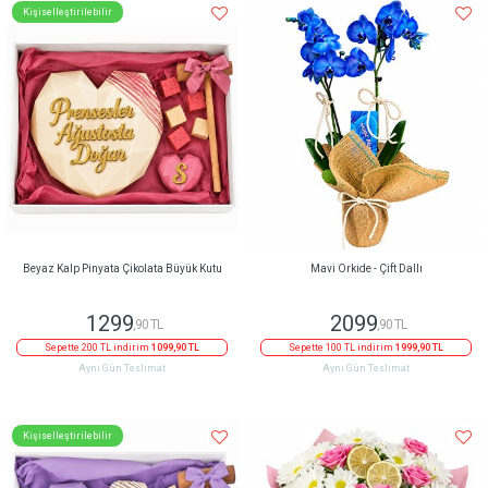
Kişiselleştirilebilir
Beyaz Kalp Pinyata Çikolata Büyük Kutu
Mavi Orkide - Çift Dallı
1299
2099
,90 TL
,90 TL
Sepette 200 TL indirim
1099,90 TL
Sepette 100 TL indirim
1999,90 TL
Aynı Gün Teslimat
Aynı Gün Teslimat
Kişiselleştirilebilir