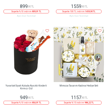
899
1559
,90 TL
,90 TL
Sepette % 10 indirim
809,91 TL
Sepette 100 TL indirim
1459,90 TL
Aynı Gün Teslimat
Aynı Gün Teslimat
Yuvarlak Siyah Kutuda Ayıcıklı Kinderli
Mimoza Tasarım Kadına Hediye Seti
Kırmızı Gül
949
1157
,90 TL
,90 TL
Sepette % 10 indirim
854,91 TL
Sepette % 15 indirim
984,22 TL