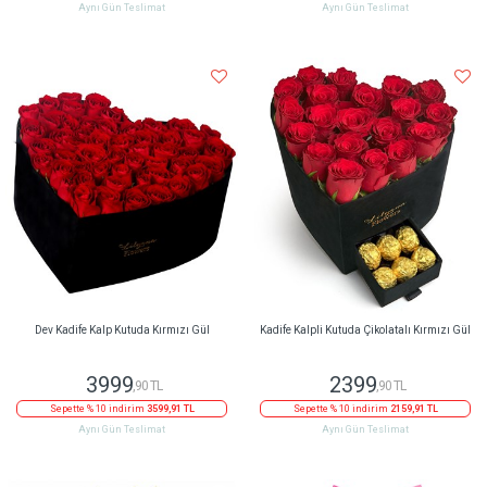
Aynı Gün Teslimat
Aynı Gün Teslimat
Dev Kadife Kalp Kutuda Kırmızı Gül
Kadife Kalpli Kutuda Çikolatalı Kırmızı Gül
3999
2399
,90 TL
,90 TL
Sepette % 10 indirim
3599,91 TL
Sepette % 10 indirim
2159,91 TL
Aynı Gün Teslimat
Aynı Gün Teslimat