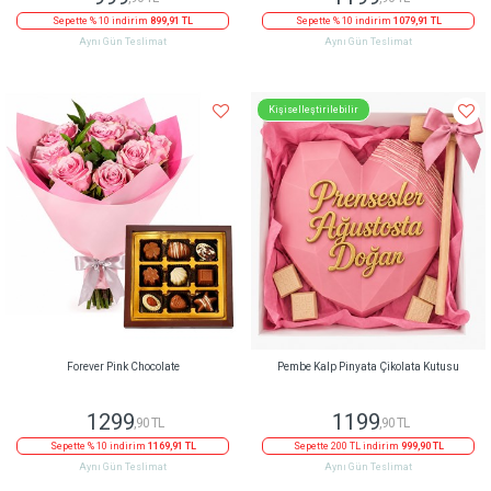
Sepette % 10 indirim
899,91 TL
Sepette % 10 indirim
1079,91 TL
Aynı Gün Teslimat
Aynı Gün Teslimat
Kişiselleştirilebilir
Forever Pink Chocolate
Pembe Kalp Pinyata Çikolata Kutusu
1299
1199
,90 TL
,90 TL
Sepette % 10 indirim
1169,91 TL
Sepette 200 TL indirim
999,90 TL
Aynı Gün Teslimat
Aynı Gün Teslimat