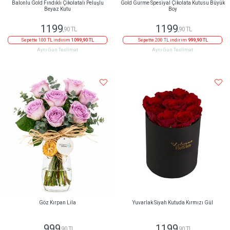
Balonlu Gold Fındıklı Çikolatalı Peluşlu
Gold Gurme Spesiyal Çikolata Kutusu Büyük
Beyaz Kutu
Boy
1199
1199
,90 TL
,90 TL
Sepette 100 TL indirim
1099,90 TL
Sepette 200 TL indirim
999,90 TL
Aynı Gün Teslimat
Aynı Gün Teslimat
Göz Kırpan Lila
Yuvarlak Siyah Kutuda Kırmızı Gül
999
1199
,90 TL
,90 TL