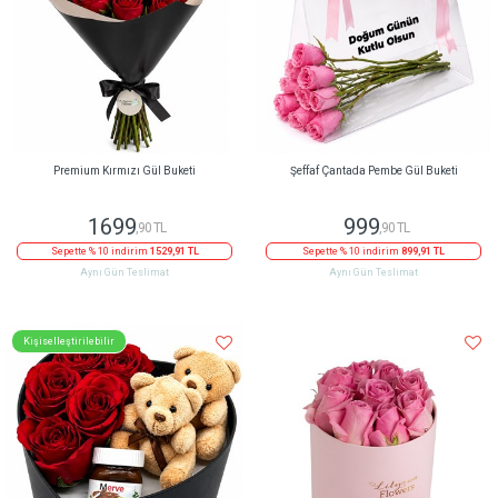
Premium Kırmızı Gül Buketi
Şeffaf Çantada Pembe Gül Buketi
1699
999
,90 TL
,90 TL
Sepette % 10 indirim
1529,91 TL
Sepette % 10 indirim
899,91 TL
Aynı Gün Teslimat
Aynı Gün Teslimat
Kişiselleştirilebilir