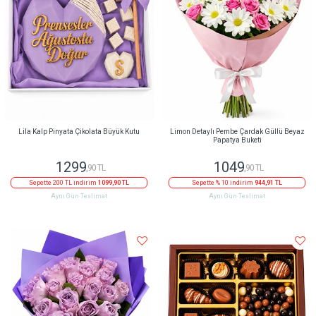
Lila Kalp Pinyata Çikolata Büyük Kutu
Limon Detaylı Pembe Çardak Güllü Beyaz
Papatya Buketi
1299
1049
,90 TL
,90 TL
Sepette 200 TL indirim
1099,90 TL
Sepette % 10 indirim
944,91 TL
Aynı Gün Teslimat
Aynı Gün Teslimat