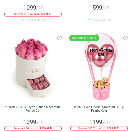
1099
1599
,90 TL
,90 TL
Sepette % 10 indirim
989,91 TL
Aynı Gün Teslimat
Aynı Gün Teslimat
Kişiselleştirilebilir
Yuvarlak Küçük Beyaz Kutuda Macaronlu
Balonlu Gold Fındıklı Çikolatalı Peluşlu
Pembe Gül
Pembe Kutu
1399
1199
,90 TL
,90 TL
Sepette % 10 indirim
1259,91 TL
Sepette 100 TL indirim
1099,90 TL