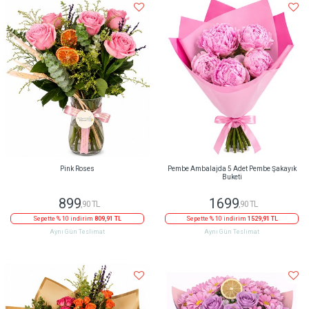
Pink Roses
Pembe Ambalajda 5 Adet Pembe Şakayık
Buketi
899
1699
,90 TL
,90 TL
Sepette % 10 indirim
809,91 TL
Sepette % 10 indirim
1529,91 TL
Aynı Gün Teslimat
Aynı Gün Teslimat