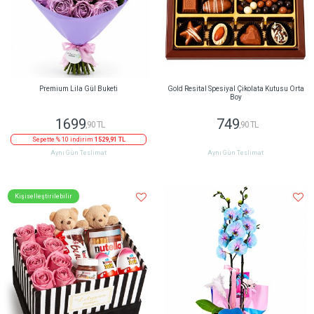
Premium Lila Gül Buketi
Gold Resital Spesiyal Çikolata Kutusu Orta
Boy
1699
749
,90 TL
,90 TL
Sepette % 10 indirim
1529,91 TL
Aynı Gün Teslimat
Aynı Gün Teslimat
Kişiselleştirilebilir