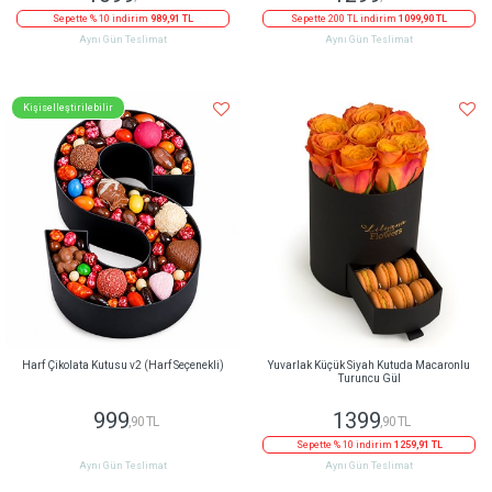
Sepette % 10 indirim
989,91 TL
Sepette 200 TL indirim
1099,90 TL
Aynı Gün Teslimat
Aynı Gün Teslimat
Kişiselleştirilebilir
Harf Çikolata Kutusu v2 (Harf Seçenekli)
Yuvarlak Küçük Siyah Kutuda Macaronlu
Turuncu Gül
999
1399
,90 TL
,90 TL
Sepette % 10 indirim
1259,91 TL
Aynı Gün Teslimat
Aynı Gün Teslimat