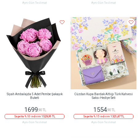
Aynı Gün Teslimat
Aynı Gün Teslimat
Siyah Ambalajda 5 Adet Pembe Şakayık
Cüzdan Kupa Bardak Altlığı Türk Kahvesi
Buketi
Saksı Hediye Seti
1699
1554
,90 TL
,90 TL
Sepette % 10 indirim
1529,91 TL
Sepette % 15 indirim
1321,67 TL
Aynı Gün Teslimat
Aynı Gün Teslimat