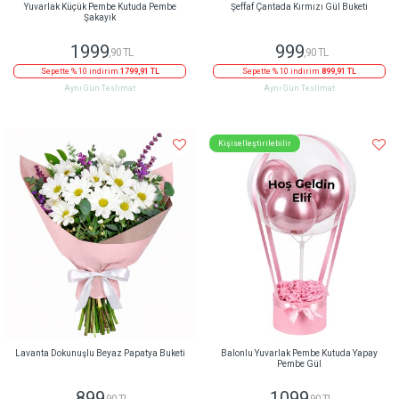
Yuvarlak Küçük Pembe Kutuda Pembe
Şeffaf Çantada Kırmızı Gül Buketi
Şakayık
1999
999
,90 TL
,90 TL
Sepette % 10 indirim
1799,91 TL
Sepette % 10 indirim
899,91 TL
Aynı Gün Teslimat
Aynı Gün Teslimat
Kişiselleştirilebilir
Lavanta Dokunuşlu Beyaz Papatya Buketi
Balonlu Yuvarlak Pembe Kutuda Yapay
Pembe Gül
899
1099
,90 TL
,90 TL