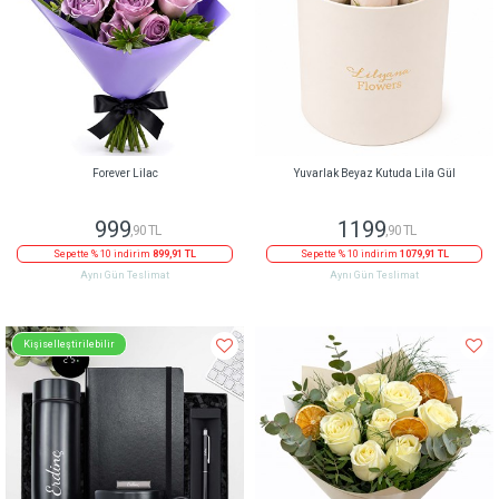
Forever Lilac
Yuvarlak Beyaz Kutuda Lila Gül
999
1199
,90 TL
,90 TL
Sepette % 10 indirim
899,91 TL
Sepette % 10 indirim
1079,91 TL
Aynı Gün Teslimat
Aynı Gün Teslimat
Kişiselleştirilebilir