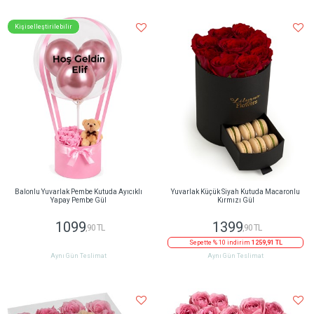
Kişiselleştirilebilir
Balonlu Yuvarlak Pembe Kutuda Ayıcıklı
Yuvarlak Küçük Siyah Kutuda Macaronlu
Yapay Pembe Gül
Kırmızı Gül
1099
1399
,90 TL
,90 TL
Sepette % 10 indirim
1259,91 TL
Aynı Gün Teslimat
Aynı Gün Teslimat