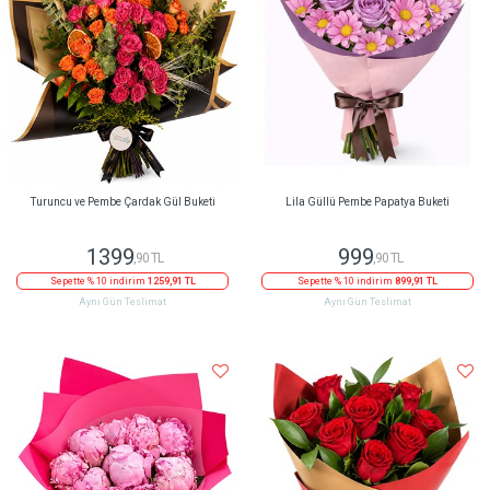
Turuncu ve Pembe Çardak Gül Buketi
Lila Güllü Pembe Papatya Buketi
1399
999
,90 TL
,90 TL
Sepette % 10 indirim
1259,91 TL
Sepette % 10 indirim
899,91 TL
Aynı Gün Teslimat
Aynı Gün Teslimat