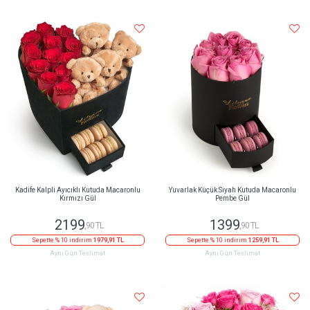
Kadife Kalpli Ayıcıklı Kutuda Macaronlu
Yuvarlak Küçük Siyah Kutuda Macaronlu
Kırmızı Gül
Pembe Gül
2199
1399
,90 TL
,90 TL
Sepette % 10 indirim
1979,91 TL
Sepette % 10 indirim
1259,91 TL
Aynı Gün Teslimat
Aynı Gün Teslimat