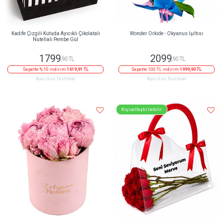
Kadife Çizgili Kutuda Ayıcıklı Çikolatalı
Wonder Orkide - Okyanus Işıltısı
Nutellalı Pembe Gül
1799
2099
,90 TL
,90 TL
Sepette % 10 indirim
1619,91 TL
Sepette 100 TL indirim
1999,90 TL
Aynı Gün Teslimat
Aynı Gün Teslimat
Kişiselleştirilebilir