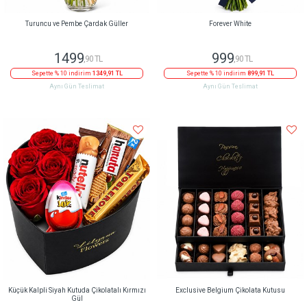
Turuncu ve Pembe Çardak Güller
Forever White
1499
999
,90 TL
,90 TL
Sepette % 10 indirim
1349,91 TL
Sepette % 10 indirim
899,91 TL
Aynı Gün Teslimat
Aynı Gün Teslimat
Küçük Kalpli Siyah Kutuda Çikolatalı Kırmızı
Exclusive Belgium Çikolata Kutusu
Gül