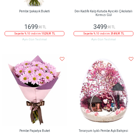
Pembe Şakayık Buketi
Dev Kadife Kalp Kutuda Ayıcıklı Çikolatalı
Kırmızı Gül
1699
3499
,90 TL
,90 TL
Sepette % 10 indirim
1529,91 TL
Sepette % 10 indirim
3149,91 TL
Aynı Gün Teslimat
Aynı Gün Teslimat
Pembe Papatya Buket
Teraryum Işıklı Pembe Aşk Bahçesi