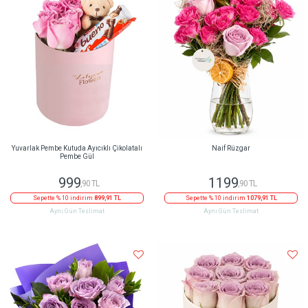
Yuvarlak Pembe Kutuda Ayıcıklı Çikolatalı
Naif Rüzgar
Pembe Gül
999
1199
,90 TL
,90 TL
Sepette % 10 indirim
899,91 TL
Sepette % 10 indirim
1079,91 TL
Aynı Gün Teslimat
Aynı Gün Teslimat