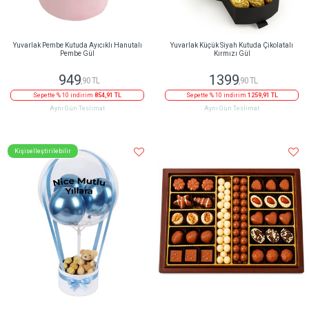
Yuvarlak Pembe Kutuda Ayıcıklı Hanutalı
Yuvarlak Küçük Siyah Kutuda Çikolatalı
Pembe Gül
Kırmızı Gül
949
1399
,90 TL
,90 TL
Sepette % 10 indirim
854,91 TL
Sepette % 10 indirim
1259,91 TL
Aynı Gün Teslimat
Aynı Gün Teslimat
Kişiselleştirilebilir