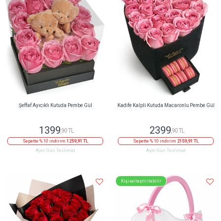
Şeffaf Ayıcıklı Kutuda Pembe Gül
Kadife Kalpli Kutuda Macaronlu Pembe Gül
1399
2399
,90 TL
,90 TL
Sepette % 10 indirim
1259,91 TL
Sepette % 10 indirim
2159,91 TL
Aynı Gün Teslimat
Aynı Gün Teslimat
Kişiselleştirilebilir