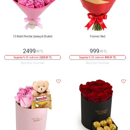
10 Adet Pembe Şakayık Buketi
Forever Red
2499
999
,90 TL
,90 TL
Sepette % 10 indirim
2249,91 TL
Sepette % 10 indirim
899,91 TL
Aynı Gün Teslimat
Aynı Gün Teslimat