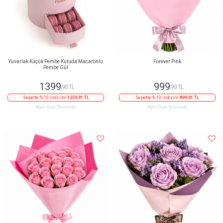
Yuvarlak Küçük Pembe Kutuda Macaronlu
Forever Pink
Pembe Gül
1399
999
,90 TL
,90 TL
Sepette % 10 indirim
1259,91 TL
Sepette % 10 indirim
899,91 TL
Aynı Gün Teslimat
Aynı Gün Teslimat