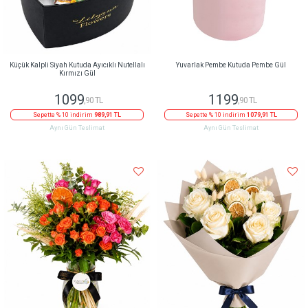
Küçük Kalpli Siyah Kutuda Ayıcıklı Nutellalı
Yuvarlak Pembe Kutuda Pembe Gül
Kırmızı Gül
1099
1199
,90 TL
,90 TL
Sepette % 10 indirim
989,91 TL
Sepette % 10 indirim
1079,91 TL
Aynı Gün Teslimat
Aynı Gün Teslimat