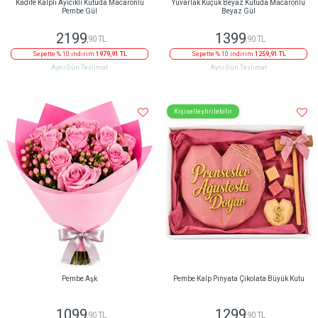
Kadife Kalpli Ayıcıklı Kutuda Macaronlu
Yuvarlak Küçük Beyaz Kutuda Macaronlu
Pembe Gül
Beyaz Gül
2199
1399
,90 TL
,90 TL
Sepette % 10 indirim
1979,91 TL
Sepette % 10 indirim
1259,91 TL
Aynı Gün Teslimat
Aynı Gün Teslimat
Kişiselleştirilebilir
Pembe Aşk
Pembe Kalp Pinyata Çikolata Büyük Kutu
1099
1299
,90 TL
,90 TL