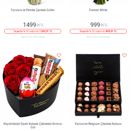
Turuncu ve Pembe Çardak Güller
Forever White
1499
999
,90 TL
,90 TL
Sepette % 10 indirim
1349,91 TL
Sepette % 10 indirim
899,91 TL
Aynı Gün Teslimat
Aynı Gün Teslimat
Küçük Kalpli Siyah Kutuda Çikolatalı Kırmızı
Exclusive Belgium Çikolata Kutusu
Gül