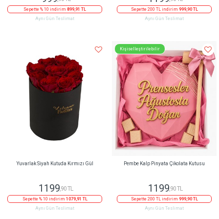
Sepette % 10 indirim
899,91 TL
Sepette 200 TL indirim
999,90 TL
Aynı Gün Teslimat
Aynı Gün Teslimat
Kişiselleştirilebilir
Yuvarlak Siyah Kutuda Kırmızı Gül
Pembe Kalp Pinyata Çikolata Kutusu
1199
1199
,90 TL
,90 TL
Sepette % 10 indirim
1079,91 TL
Sepette 200 TL indirim
999,90 TL
Aynı Gün Teslimat
Aynı Gün Teslimat