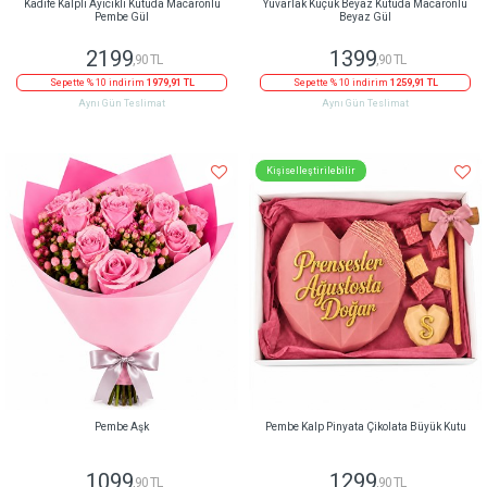
Kadife Kalpli Ayıcıklı Kutuda Macaronlu
Yuvarlak Küçük Beyaz Kutuda Macaronlu
Pembe Gül
Beyaz Gül
2199
1399
,90 TL
,90 TL
Sepette % 10 indirim
1979,91 TL
Sepette % 10 indirim
1259,91 TL
Aynı Gün Teslimat
Aynı Gün Teslimat
Kişiselleştirilebilir
Pembe Aşk
Pembe Kalp Pinyata Çikolata Büyük Kutu
1099
1299
,90 TL
,90 TL