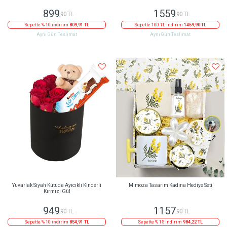
899
1559
,90 TL
,90 TL
Sepette % 10 indirim
809,91 TL
Sepette 100 TL indirim
1459,90 TL
Aynı Gün Teslimat
Aynı Gün Teslimat
Yuvarlak Siyah Kutuda Ayıcıklı Kinderli
Mimoza Tasarım Kadına Hediye Seti
Kırmızı Gül
949
1157
,90 TL
,90 TL
Sepette % 10 indirim
854,91 TL
Sepette % 15 indirim
984,22 TL