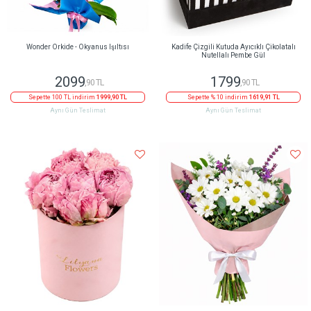
Wonder Orkide - Okyanus Işıltısı
Kadife Çizgili Kutuda Ayıcıklı Çikolatalı
Nutellalı Pembe Gül
2099
1799
,90 TL
,90 TL
Sepette 100 TL indirim
1999,90 TL
Sepette % 10 indirim
1619,91 TL
Aynı Gün Teslimat
Aynı Gün Teslimat