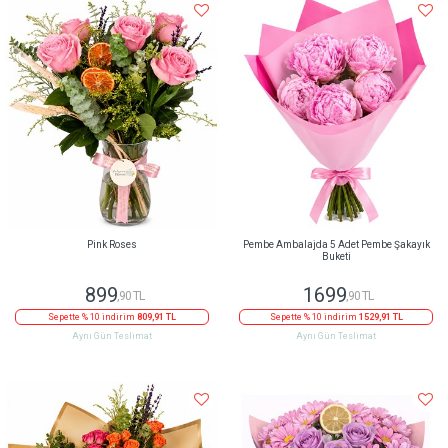
Pink Roses
Pembe Ambalajda 5 Adet Pembe Şakayık
Buketi
899
1699
,90 TL
,90 TL
Sepette % 10 indirim
809,91 TL
Sepette % 10 indirim
1529,91 TL
Aynı Gün Teslimat
Aynı Gün Teslimat