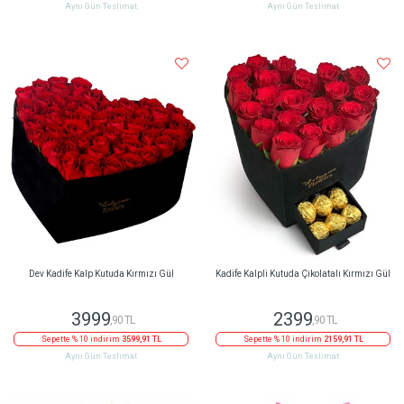
Aynı Gün Teslimat
Aynı Gün Teslimat
Dev Kadife Kalp Kutuda Kırmızı Gül
Kadife Kalpli Kutuda Çikolatalı Kırmızı Gül
3999
2399
,90 TL
,90 TL
Sepette % 10 indirim
3599,91 TL
Sepette % 10 indirim
2159,91 TL
Aynı Gün Teslimat
Aynı Gün Teslimat