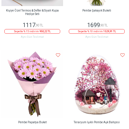
Kişiye Özel Termos & Defter & Siyah Kupa
Pembe Şakayık Buketi
Hediye Seti
1117
1699
,90 TL
,90 TL
Sepette % 15 indirim
950,22 TL
Sepette % 10 indirim
1529,91 TL
Aynı Gün Teslimat
Aynı Gün Teslimat
Pembe Papatya Buket
Teraryum Işıklı Pembe Aşk Bahçesi