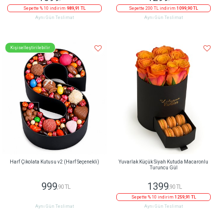
Sepette % 10 indirim
989,91 TL
Sepette 200 TL indirim
1099,90 TL
Aynı Gün Teslimat
Aynı Gün Teslimat
Kişiselleştirilebilir
Harf Çikolata Kutusu v2 (Harf Seçenekli)
Yuvarlak Küçük Siyah Kutuda Macaronlu
Turuncu Gül
999
1399
,90 TL
,90 TL
Sepette % 10 indirim
1259,91 TL
Aynı Gün Teslimat
Aynı Gün Teslimat