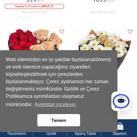
Sepette % 10 indirim
899,91 TL
Aynı Gün Teslimat
Aynı Gün Teslimat
Web sitemizden en iyi şekilde faydalanabilmeniz
ve web sitemize yapacağınız ziyaretleri
kişiselleştirebilmek için çerezlerden
faydalanmaktayız. Çerez ayarlarınızı her zaman
değiştirmeniz mümkündür. Gizlilik ve Çerez
Politikamıza ayrıntılardan ulaşmanız
Kadife Kalpli Ayıcıklı Kutuda Çikolatalı
Limon Dilimli Beyaz Papatya Buketi
mümkündür.
Ayrıntıları inceleyin
Kırmızı Gül
2199
899
,90 TL
,90 TL
Tamam
Sepette % 10 indirim
1979,91 TL
Sepette % 10 indirim
809,91 TL
Aynı Gün Teslimat
Aynı Gün Teslimat
Favorilerim
Üyelik
Sipariş Takibi
Sepetim