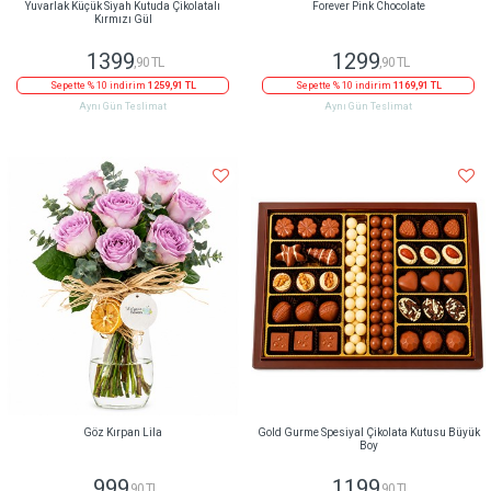
Yuvarlak Küçük Siyah Kutuda Çikolatalı
Forever Pink Chocolate
Kırmızı Gül
1399
1299
,90 TL
,90 TL
Sepette % 10 indirim
1259,91 TL
Sepette % 10 indirim
1169,91 TL
Aynı Gün Teslimat
Aynı Gün Teslimat
Göz Kırpan Lila
Gold Gurme Spesiyal Çikolata Kutusu Büyük
Boy
999
1199
,90 TL
,90 TL