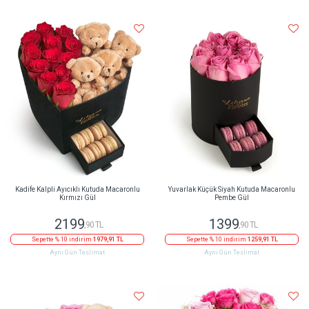
Kadife Kalpli Ayıcıklı Kutuda Macaronlu
Yuvarlak Küçük Siyah Kutuda Macaronlu
Kırmızı Gül
Pembe Gül
2199
1399
,90 TL
,90 TL
Sepette % 10 indirim
1979,91 TL
Sepette % 10 indirim
1259,91 TL
Aynı Gün Teslimat
Aynı Gün Teslimat