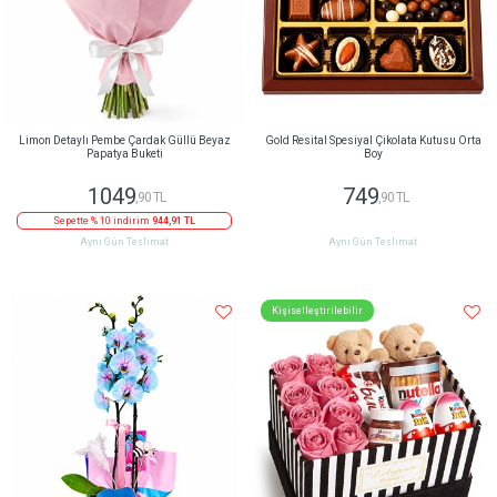
Limon Detaylı Pembe Çardak Güllü Beyaz
Gold Resital Spesiyal Çikolata Kutusu Orta
Papatya Buketi
Boy
1049
749
,90 TL
,90 TL
Sepette % 10 indirim
944,91 TL
Aynı Gün Teslimat
Aynı Gün Teslimat
Kişiselleştirilebilir