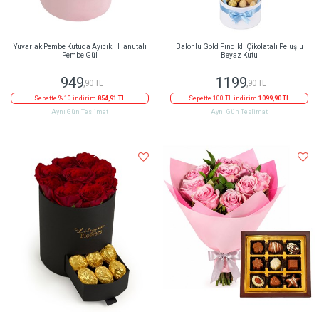
Yuvarlak Pembe Kutuda Ayıcıklı Hanutalı
Balonlu Gold Fındıklı Çikolatalı Peluşlu
Pembe Gül
Beyaz Kutu
949
1199
,90 TL
,90 TL
Sepette % 10 indirim
854,91 TL
Sepette 100 TL indirim
1099,90 TL
Aynı Gün Teslimat
Aynı Gün Teslimat