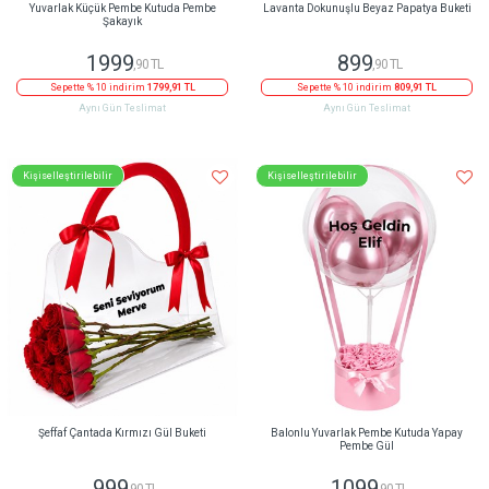
Yuvarlak Küçük Pembe Kutuda Pembe
Lavanta Dokunuşlu Beyaz Papatya Buketi
Şakayık
1999
899
,90 TL
,90 TL
Sepette % 10 indirim
1799,91 TL
Sepette % 10 indirim
809,91 TL
Aynı Gün Teslimat
Aynı Gün Teslimat
Kişiselleştirilebilir
Kişiselleştirilebilir
Şeffaf Çantada Kırmızı Gül Buketi
Balonlu Yuvarlak Pembe Kutuda Yapay
Pembe Gül
999
1099
,90 TL
,90 TL