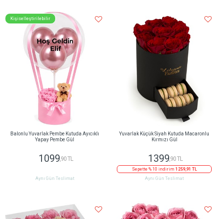
Kişiselleştirilebilir
Balonlu Yuvarlak Pembe Kutuda Ayıcıklı
Yuvarlak Küçük Siyah Kutuda Macaronlu
Yapay Pembe Gül
Kırmızı Gül
1099
1399
,90 TL
,90 TL
Sepette % 10 indirim
1259,91 TL
Aynı Gün Teslimat
Aynı Gün Teslimat