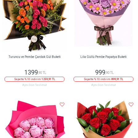
Turuncu ve Pembe Çardak Gül Buketi
Lila Güllü Pembe Papatya Buketi
1399
999
,90 TL
,90 TL
Sepette % 10 indirim
1259,91 TL
Sepette % 10 indirim
899,91 TL
Aynı Gün Teslimat
Aynı Gün Teslimat