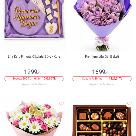
Lila Kalp Pinyata Çikolata Büyük Kutu
Premium Lila Gül Buketi
1299
1699
,90 TL
,90 TL
Sepette 200 TL indirim
1099,90 TL
Sepette % 10 indirim
1529,91 TL
Aynı Gün Teslimat
Aynı Gün Teslimat