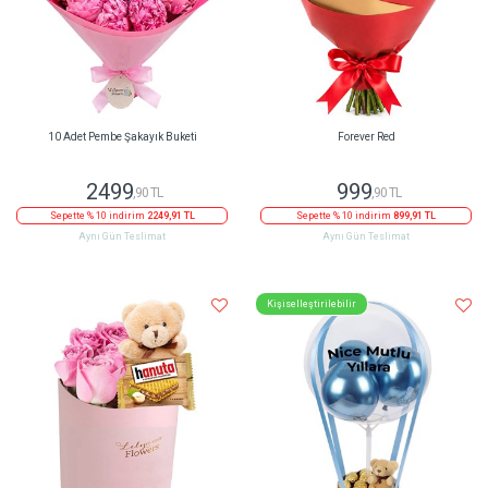
10 Adet Pembe Şakayık Buketi
Forever Red
2499
999
,90 TL
,90 TL
Sepette % 10 indirim
2249,91 TL
Sepette % 10 indirim
899,91 TL
Aynı Gün Teslimat
Aynı Gün Teslimat
Kişiselleştirilebilir