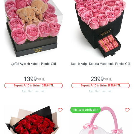
Şeffaf Ayıcıklı Kutuda Pembe Gül
Kadife Kalpli Kutuda Macaronlu Pembe Gül
1399
2399
,90 TL
,90 TL
Sepette % 10 indirim
1259,91 TL
Sepette % 10 indirim
2159,91 TL
Aynı Gün Teslimat
Aynı Gün Teslimat
Kişiselleştirilebilir