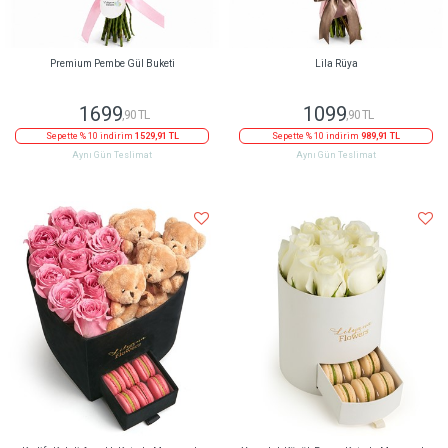
Premium Pembe Gül Buketi
Lila Rüya
1699
1099
,90 TL
,90 TL
Sepette % 10 indirim
1529,91 TL
Sepette % 10 indirim
989,91 TL
Aynı Gün Teslimat
Aynı Gün Teslimat