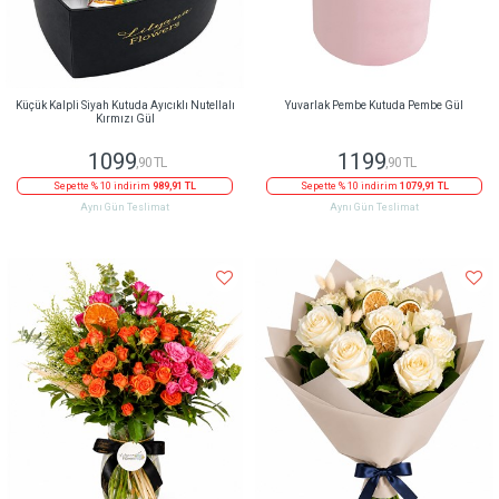
Küçük Kalpli Siyah Kutuda Ayıcıklı Nutellalı
Yuvarlak Pembe Kutuda Pembe Gül
Kırmızı Gül
1099
1199
,90 TL
,90 TL
Sepette % 10 indirim
989,91 TL
Sepette % 10 indirim
1079,91 TL
Aynı Gün Teslimat
Aynı Gün Teslimat