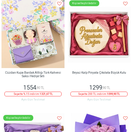
Kişiselleştirilebilir
Cüzdan Kupa Bardak Altlığı Türk Kahvesi
Beyaz Kalp Pinyata Çikolata Büyük Kutu
Saksı Hediye Seti
1554
1299
,90 TL
,90 TL
Sepette % 15 indirim
1321,67 TL
Sepette 200 TL indirim
1099,90 TL
Aynı Gün Teslimat
Aynı Gün Teslimat
Kişiselleştirilebilir