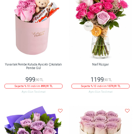
Yuvarlak Pembe Kutuda Ayıcıklı Çikolatalı
Naif Rüzgar
Pembe Gül
999
1199
,90 TL
,90 TL
Sepette % 10 indirim
899,91 TL
Sepette % 10 indirim
1079,91 TL
Aynı Gün Teslimat
Aynı Gün Teslimat