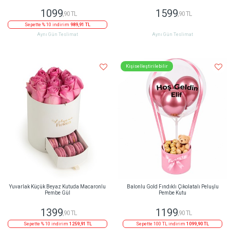
1099
1599
,90 TL
,90 TL
Sepette % 10 indirim
989,91 TL
Aynı Gün Teslimat
Aynı Gün Teslimat
Kişiselleştirilebilir
Yuvarlak Küçük Beyaz Kutuda Macaronlu
Balonlu Gold Fındıklı Çikolatalı Peluşlu
Pembe Gül
Pembe Kutu
1399
1199
,90 TL
,90 TL
Sepette % 10 indirim
1259,91 TL
Sepette 100 TL indirim
1099,90 TL