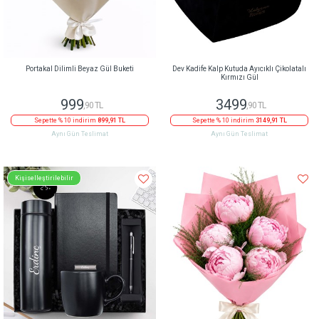
Portakal Dilimli Beyaz Gül Buketi
Dev Kadife Kalp Kutuda Ayıcıklı Çikolatalı
Kırmızı Gül
999
3499
,90 TL
,90 TL
Sepette % 10 indirim
899,91 TL
Sepette % 10 indirim
3149,91 TL
Aynı Gün Teslimat
Aynı Gün Teslimat
Kişiselleştirilebilir