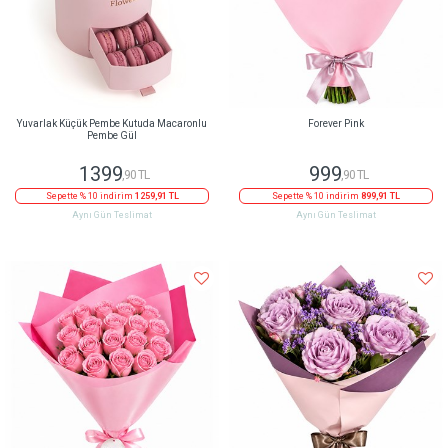
Yuvarlak Küçük Pembe Kutuda Macaronlu
Forever Pink
Pembe Gül
1399
999
,90 TL
,90 TL
Sepette % 10 indirim
1259,91 TL
Sepette % 10 indirim
899,91 TL
Aynı Gün Teslimat
Aynı Gün Teslimat