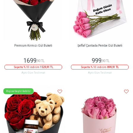
Premium Kırmızı Gül Buketi
Şeffaf Çantada Pembe Gül Buketi
1699
999
,90 TL
,90 TL
Sepette % 10 indirim
1529,91 TL
Sepette % 10 indirim
899,91 TL
Aynı Gün Teslimat
Aynı Gün Teslimat
Kişiselleştirilebilir