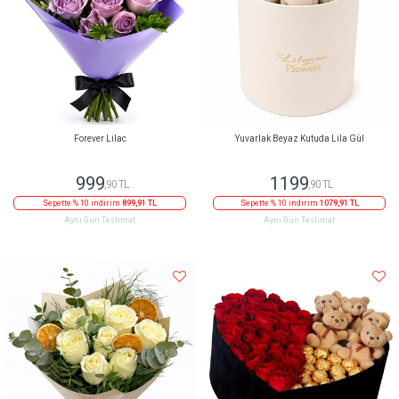
Forever Lilac
Yuvarlak Beyaz Kutuda Lila Gül
999
1199
,90 TL
,90 TL
Sepette % 10 indirim
899,91 TL
Sepette % 10 indirim
1079,91 TL
Aynı Gün Teslimat
Aynı Gün Teslimat