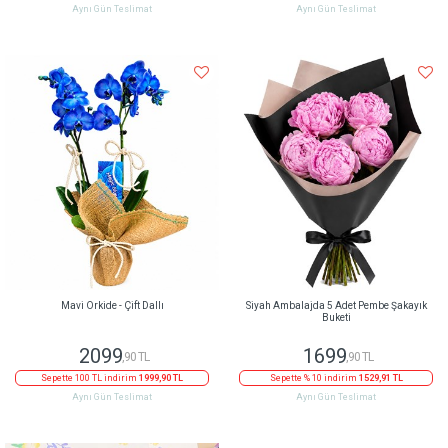
Aynı Gün Teslimat
Aynı Gün Teslimat
Mavi Orkide - Çift Dallı
Siyah Ambalajda 5 Adet Pembe Şakayık
Buketi
2099
1699
,90 TL
,90 TL
Sepette 100 TL indirim
1999,90 TL
Sepette % 10 indirim
1529,91 TL
Aynı Gün Teslimat
Aynı Gün Teslimat