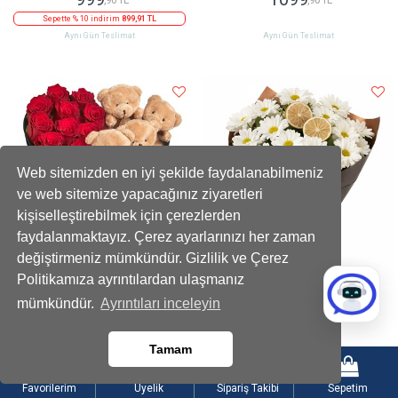
Sepette % 10 indirim
899,91 TL
Aynı Gün Teslimat
Aynı Gün Teslimat
Web sitemizden en iyi şekilde faydalanabilmeniz
ve web sitemize yapacağınız ziyaretleri
kişiselleştirebilmek için çerezlerden
faydalanmaktayız. Çerez ayarlarınızı her zaman
değiştirmeniz mümkündür. Gizlilik ve Çerez
Politikamıza ayrıntılardan ulaşmanız
Kadife Kalpli Ayıcıklı Kutuda Çikolatalı
Limon Dilimli Beyaz Papatya Buketi
mümkündür.
Ayrıntıları inceleyin
Kırmızı Gül
2199
899
,90 TL
,90 TL
Tamam
Sepette % 10 indirim
1979,91 TL
Sepette % 10 indirim
809,91 TL
Aynı Gün Teslimat
Aynı Gün Teslimat
Favorilerim
Üyelik
Sipariş Takibi
Sepetim