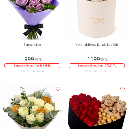
Forever Lilac
Yuvarlak Beyaz Kutuda Lila Gül
999
1199
,90 TL
,90 TL
Sepette % 10 indirim
899,91 TL
Sepette % 10 indirim
1079,91 TL
Aynı Gün Teslimat
Aynı Gün Teslimat