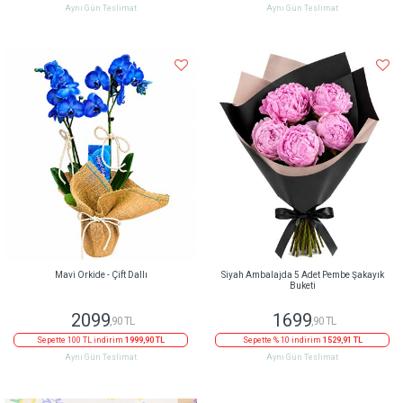
Aynı Gün Teslimat
Aynı Gün Teslimat
Mavi Orkide - Çift Dallı
Siyah Ambalajda 5 Adet Pembe Şakayık
Buketi
2099
1699
,90 TL
,90 TL
Sepette 100 TL indirim
1999,90 TL
Sepette % 10 indirim
1529,91 TL
Aynı Gün Teslimat
Aynı Gün Teslimat