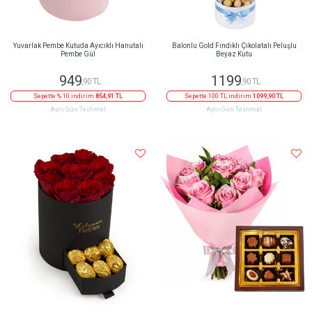
Yuvarlak Pembe Kutuda Ayıcıklı Hanutalı
Balonlu Gold Fındıklı Çikolatalı Peluşlu
Pembe Gül
Beyaz Kutu
949
1199
,90 TL
,90 TL
Sepette % 10 indirim
854,91 TL
Sepette 100 TL indirim
1099,90 TL
Aynı Gün Teslimat
Aynı Gün Teslimat