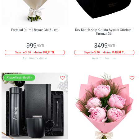
Portakal Dilimli Beyaz Gül Buketi
Dev Kadife Kalp Kutuda Ayıcıklı Çikolatalı
Kırmızı Gül
999
3499
,90 TL
,90 TL
Sepette % 10 indirim
899,91 TL
Sepette % 10 indirim
3149,91 TL
Aynı Gün Teslimat
Aynı Gün Teslimat
Kişiselleştirilebilir