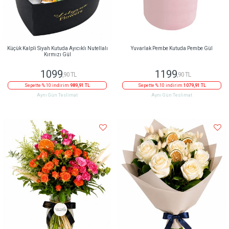
Küçük Kalpli Siyah Kutuda Ayıcıklı Nutellalı
Yuvarlak Pembe Kutuda Pembe Gül
Kırmızı Gül
1099
1199
,90 TL
,90 TL
Sepette % 10 indirim
989,91 TL
Sepette % 10 indirim
1079,91 TL
Aynı Gün Teslimat
Aynı Gün Teslimat