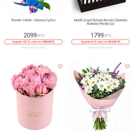
Wonder Orkide - Okyanus Işıltısı
Kadife Çizgili Kutuda Ayıcıklı Çikolatalı
Nutellalı Pembe Gül
2099
1799
,90 TL
,90 TL
Sepette 100 TL indirim
1999,90 TL
Sepette % 10 indirim
1619,91 TL
Aynı Gün Teslimat
Aynı Gün Teslimat