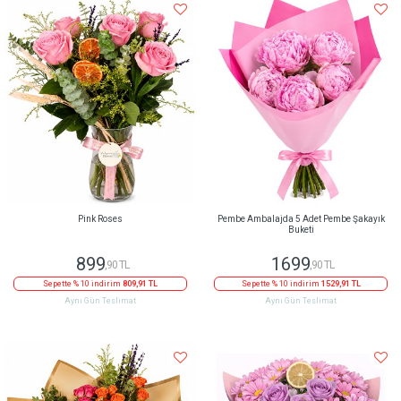
Pink Roses
Pembe Ambalajda 5 Adet Pembe Şakayık
Buketi
899
1699
,90 TL
,90 TL
Sepette % 10 indirim
809,91 TL
Sepette % 10 indirim
1529,91 TL
Aynı Gün Teslimat
Aynı Gün Teslimat