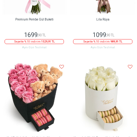
Premium Pembe Gül Buketi
Lila Rüya
1699
1099
,90 TL
,90 TL
Sepette % 10 indirim
1529,91 TL
Sepette % 10 indirim
989,91 TL
Aynı Gün Teslimat
Aynı Gün Teslimat