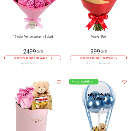
10 Adet Pembe Şakayık Buketi
Forever Red
2499
999
,90 TL
,90 TL
Sepette % 10 indirim
2249,91 TL
Sepette % 10 indirim
899,91 TL
Aynı Gün Teslimat
Aynı Gün Teslimat
Kişiselleştirilebilir