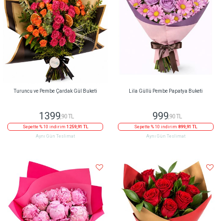
Turuncu ve Pembe Çardak Gül Buketi
Lila Güllü Pembe Papatya Buketi
1399
999
,90 TL
,90 TL
Sepette % 10 indirim
1259,91 TL
Sepette % 10 indirim
899,91 TL
Aynı Gün Teslimat
Aynı Gün Teslimat