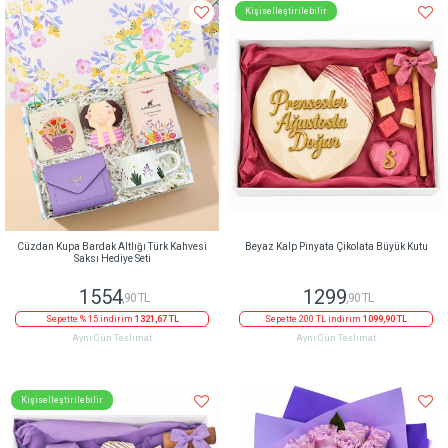
Kişiselleştirilebilir
Cüzdan Kupa Bardak Altlığı Türk Kahvesi
Beyaz Kalp Pinyata Çikolata Büyük Kutu
Saksı Hediye Seti
1554
1299
,90 TL
,90 TL
Sepette % 15 indirim
1321,67 TL
Sepette 200 TL indirim
1099,90 TL
Aynı Gün Teslimat
Aynı Gün Teslimat
Kişiselleştirilebilir