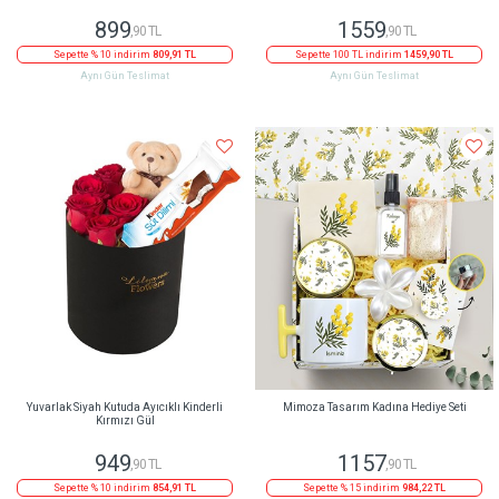
899
1559
,90 TL
,90 TL
Sepette % 10 indirim
809,91 TL
Sepette 100 TL indirim
1459,90 TL
Aynı Gün Teslimat
Aynı Gün Teslimat
Yuvarlak Siyah Kutuda Ayıcıklı Kinderli
Mimoza Tasarım Kadına Hediye Seti
Kırmızı Gül
949
1157
,90 TL
,90 TL
Sepette % 10 indirim
854,91 TL
Sepette % 15 indirim
984,22 TL