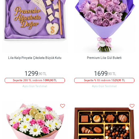
Lila Kalp Pinyata Çikolata Büyük Kutu
Premium Lila Gül Buketi
1299
1699
,90 TL
,90 TL
Sepette 200 TL indirim
1099,90 TL
Sepette % 10 indirim
1529,91 TL
Aynı Gün Teslimat
Aynı Gün Teslimat