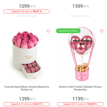
1099
1599
,90 TL
,90 TL
Sepette % 10 indirim
989,91 TL
Aynı Gün Teslimat
Aynı Gün Teslimat
Kişiselleştirilebilir
Yuvarlak Küçük Beyaz Kutuda Macaronlu
Balonlu Gold Fındıklı Çikolatalı Peluşlu
Pembe Gül
Pembe Kutu
1399
1199
,90 TL
,90 TL
Sepette % 10 indirim
1259,91 TL
Sepette 100 TL indirim
1099,90 TL