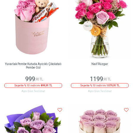
Yuvarlak Pembe Kutuda Ayıcıklı Çikolatalı
Naif Rüzgar
Pembe Gül
999
1199
,90 TL
,90 TL
Sepette % 10 indirim
899,91 TL
Sepette % 10 indirim
1079,91 TL
Aynı Gün Teslimat
Aynı Gün Teslimat