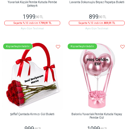
Yuvarlak Küçük Pembe Kutuda Pembe
Lavanta Dokunuşlu Beyaz Papatya Buketi
Şakayık
1999
899
,90 TL
,90 TL
Sepette % 10 indirim
1799,91 TL
Sepette % 10 indirim
809,91 TL
Aynı Gün Teslimat
Aynı Gün Teslimat
Kişiselleştirilebilir
Kişiselleştirilebilir
Şeffaf Çantada Kırmızı Gül Buketi
Balonlu Yuvarlak Pembe Kutuda Yapay
Pembe Gül
999
1099
,90 TL
,90 TL