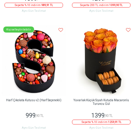
Sepette % 10 indirim
989,91 TL
Sepette 200 TL indirim
1099,90 TL
Aynı Gün Teslimat
Aynı Gün Teslimat
Kişiselleştirilebilir
Harf Çikolata Kutusu v2 (Harf Seçenekli)
Yuvarlak Küçük Siyah Kutuda Macaronlu
Turuncu Gül
999
1399
,90 TL
,90 TL
Sepette % 10 indirim
1259,91 TL
Aynı Gün Teslimat
Aynı Gün Teslimat