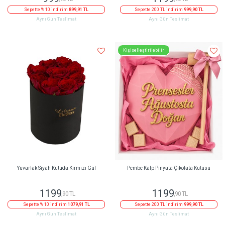
Sepette % 10 indirim
899,91 TL
Sepette 200 TL indirim
999,90 TL
Aynı Gün Teslimat
Aynı Gün Teslimat
Kişiselleştirilebilir
Yuvarlak Siyah Kutuda Kırmızı Gül
Pembe Kalp Pinyata Çikolata Kutusu
1199
1199
,90 TL
,90 TL
Sepette % 10 indirim
1079,91 TL
Sepette 200 TL indirim
999,90 TL
Aynı Gün Teslimat
Aynı Gün Teslimat