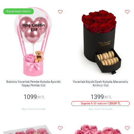
Kişiselleştirilebilir
Balonlu Yuvarlak Pembe Kutuda Ayıcıklı
Yuvarlak Küçük Siyah Kutuda Macaronlu
Yapay Pembe Gül
Kırmızı Gül
1099
1399
,90 TL
,90 TL
Sepette % 10 indirim
1259,91 TL
Aynı Gün Teslimat
Aynı Gün Teslimat