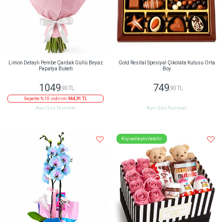
Limon Detaylı Pembe Çardak Güllü Beyaz
Gold Resital Spesiyal Çikolata Kutusu Orta
Papatya Buketi
Boy
1049
749
,90 TL
,90 TL
Sepette % 10 indirim
944,91 TL
Aynı Gün Teslimat
Aynı Gün Teslimat
Kişiselleştirilebilir