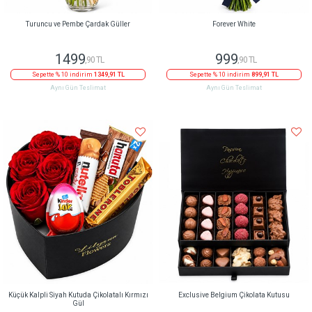
Turuncu ve Pembe Çardak Güller
Forever White
1499
999
,90 TL
,90 TL
Sepette % 10 indirim
1349,91 TL
Sepette % 10 indirim
899,91 TL
Aynı Gün Teslimat
Aynı Gün Teslimat
Küçük Kalpli Siyah Kutuda Çikolatalı Kırmızı
Exclusive Belgium Çikolata Kutusu
Gül