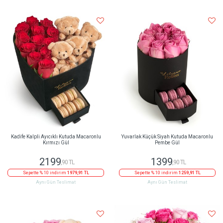
Kadife Kalpli Ayıcıklı Kutuda Macaronlu
Yuvarlak Küçük Siyah Kutuda Macaronlu
Kırmızı Gül
Pembe Gül
2199
1399
,90 TL
,90 TL
Sepette % 10 indirim
1979,91 TL
Sepette % 10 indirim
1259,91 TL
Aynı Gün Teslimat
Aynı Gün Teslimat