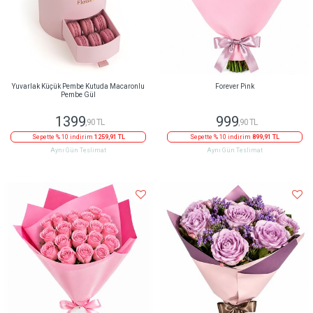
Yuvarlak Küçük Pembe Kutuda Macaronlu
Forever Pink
Pembe Gül
1399
999
,90 TL
,90 TL
Sepette % 10 indirim
1259,91 TL
Sepette % 10 indirim
899,91 TL
Aynı Gün Teslimat
Aynı Gün Teslimat