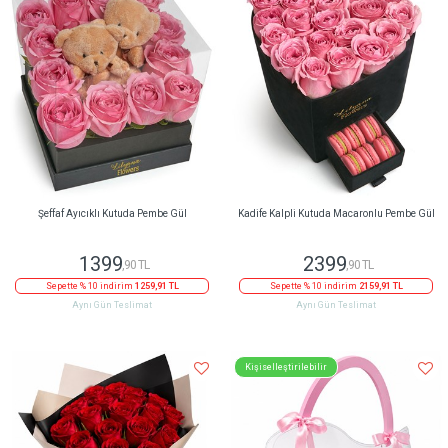
Şeffaf Ayıcıklı Kutuda Pembe Gül
Kadife Kalpli Kutuda Macaronlu Pembe Gül
1399
2399
,90 TL
,90 TL
Sepette % 10 indirim
1259,91 TL
Sepette % 10 indirim
2159,91 TL
Aynı Gün Teslimat
Aynı Gün Teslimat
Kişiselleştirilebilir