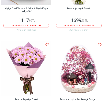
Kişiye Özel Termos & Defter & Siyah Kupa
Pembe Şakayık Buketi
Hediye Seti
1117
1699
,90 TL
,90 TL
Sepette % 15 indirim
950,22 TL
Sepette % 10 indirim
1529,91 TL
Aynı Gün Teslimat
Aynı Gün Teslimat
Pembe Papatya Buket
Teraryum Işıklı Pembe Aşk Bahçesi