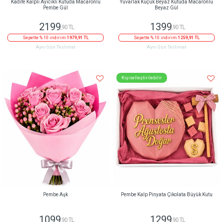
Kadife Kalpli Ayıcıklı Kutuda Macaronlu
Yuvarlak Küçük Beyaz Kutuda Macaronlu
Pembe Gül
Beyaz Gül
2199
1399
,90 TL
,90 TL
Sepette % 10 indirim
1979,91 TL
Sepette % 10 indirim
1259,91 TL
Aynı Gün Teslimat
Aynı Gün Teslimat
Kişiselleştirilebilir
Pembe Aşk
Pembe Kalp Pinyata Çikolata Büyük Kutu
1099
1299
,90 TL
,90 TL