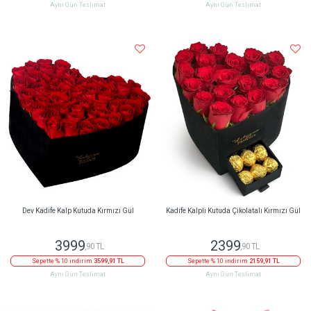
Aynı Gün Teslimat
Aynı Gün Teslimat
Dev Kadife Kalp Kutuda Kırmızı Gül
Kadife Kalpli Kutuda Çikolatalı Kırmızı Gül
3999
2399
,90 TL
,90 TL
Sepette % 10 indirim
3599,91 TL
Sepette % 10 indirim
2159,91 TL
Aynı Gün Teslimat
Aynı Gün Teslimat