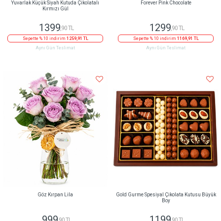
Yuvarlak Küçük Siyah Kutuda Çikolatalı
Forever Pink Chocolate
Kırmızı Gül
1399
1299
,90 TL
,90 TL
Sepette % 10 indirim
1259,91 TL
Sepette % 10 indirim
1169,91 TL
Aynı Gün Teslimat
Aynı Gün Teslimat
Göz Kırpan Lila
Gold Gurme Spesiyal Çikolata Kutusu Büyük
Boy
999
1199
,90 TL
,90 TL