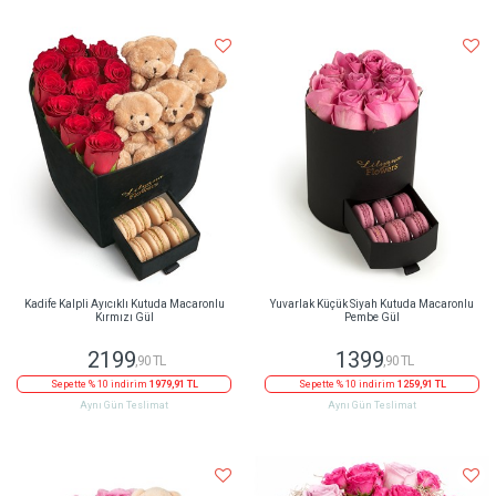
Kadife Kalpli Ayıcıklı Kutuda Macaronlu
Yuvarlak Küçük Siyah Kutuda Macaronlu
Kırmızı Gül
Pembe Gül
2199
1399
,90 TL
,90 TL
Sepette % 10 indirim
1979,91 TL
Sepette % 10 indirim
1259,91 TL
Aynı Gün Teslimat
Aynı Gün Teslimat