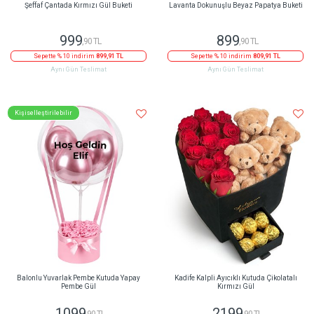
Şeffaf Çantada Kırmızı Gül Buketi
Lavanta Dokunuşlu Beyaz Papatya Buketi
999
899
,90 TL
,90 TL
Sepette % 10 indirim
899,91 TL
Sepette % 10 indirim
809,91 TL
Aynı Gün Teslimat
Aynı Gün Teslimat
Kişiselleştirilebilir
Balonlu Yuvarlak Pembe Kutuda Yapay
Kadife Kalpli Ayıcıklı Kutuda Çikolatalı
Pembe Gül
Kırmızı Gül
1099
2199
,90 TL
,90 TL