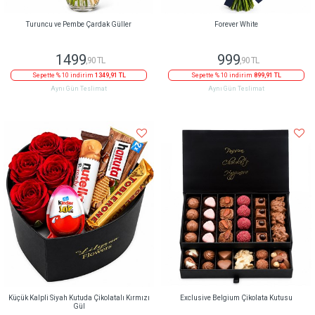
Turuncu ve Pembe Çardak Güller
Forever White
1499
999
,90 TL
,90 TL
Sepette % 10 indirim
1349,91 TL
Sepette % 10 indirim
899,91 TL
Aynı Gün Teslimat
Aynı Gün Teslimat
Küçük Kalpli Siyah Kutuda Çikolatalı Kırmızı
Exclusive Belgium Çikolata Kutusu
Gül