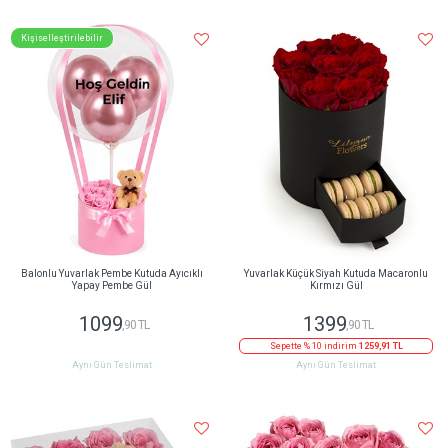
Kişiselleştirilebilir
Balonlu Yuvarlak Pembe Kutuda Ayıcıklı
Yuvarlak Küçük Siyah Kutuda Macaronlu
Yapay Pembe Gül
Kırmızı Gül
1099
1399
,90 TL
,90 TL
Sepette % 10 indirim
1259,91 TL
Aynı Gün Teslimat
Aynı Gün Teslimat