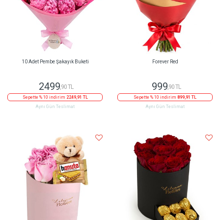
10 Adet Pembe Şakayık Buketi
Forever Red
2499
999
,90 TL
,90 TL
Sepette % 10 indirim
2249,91 TL
Sepette % 10 indirim
899,91 TL
Aynı Gün Teslimat
Aynı Gün Teslimat