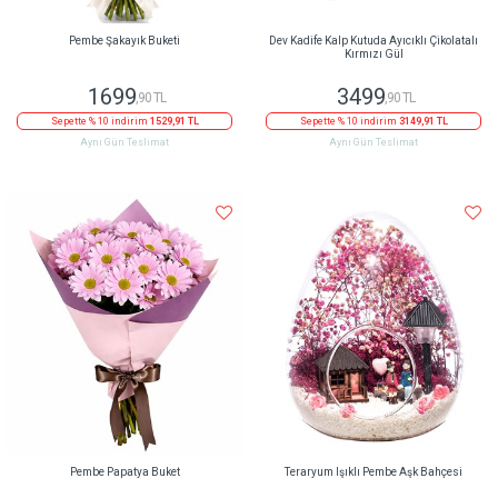
Pembe Şakayık Buketi
Dev Kadife Kalp Kutuda Ayıcıklı Çikolatalı
Kırmızı Gül
1699
3499
,90 TL
,90 TL
Sepette % 10 indirim
1529,91 TL
Sepette % 10 indirim
3149,91 TL
Aynı Gün Teslimat
Aynı Gün Teslimat
Pembe Papatya Buket
Teraryum Işıklı Pembe Aşk Bahçesi