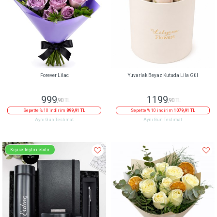
Forever Lilac
Yuvarlak Beyaz Kutuda Lila Gül
999
1199
,90 TL
,90 TL
Sepette % 10 indirim
899,91 TL
Sepette % 10 indirim
1079,91 TL
Aynı Gün Teslimat
Aynı Gün Teslimat
Kişiselleştirilebilir