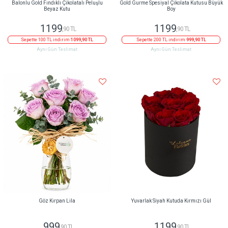
Balonlu Gold Fındıklı Çikolatalı Peluşlu
Gold Gurme Spesiyal Çikolata Kutusu Büyük
Beyaz Kutu
Boy
1199
1199
,90 TL
,90 TL
Sepette 100 TL indirim
1099,90 TL
Sepette 200 TL indirim
999,90 TL
Aynı Gün Teslimat
Aynı Gün Teslimat
Göz Kırpan Lila
Yuvarlak Siyah Kutuda Kırmızı Gül
999
1199
,90 TL
,90 TL