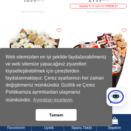
Sepette % 10 indirim
1979,91 TL
Aynı Gün Teslimat
Aynı Gün Teslimat
Web sitemizden en iyi şekilde faydalanabilmeniz
ve web sitemize yapacağınız ziyaretleri
kişiselleştirebilmek için çerezlerden
faydalanmaktayız. Çerez ayarlarınızı her zaman
değiştirmeniz mümkündür. Gizlilik ve Çerez
Politikamıza ayrıntılardan ulaşmanız
Limon Dilimli Beyaz Papatya Buketi
Dev Kalp Kutuda Mini Ayıcıklı Gourmet
mümkündür.
Ayrıntıları inceleyin
899
1999
,90 TL
,90 TL
Tamam
Sepette % 10 indirim
809,91 TL
Aynı Gün Teslimat
Aynı Gün Teslimat
Favorilerim
Üyelik
Sipariş Takibi
Sepetim