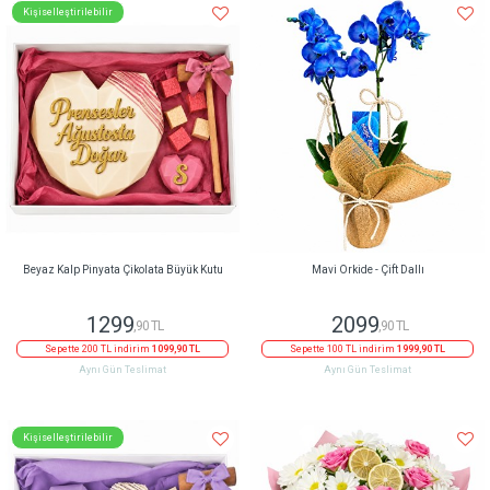
Kişiselleştirilebilir
Beyaz Kalp Pinyata Çikolata Büyük Kutu
Mavi Orkide - Çift Dallı
1299
2099
,90 TL
,90 TL
Sepette 200 TL indirim
1099,90 TL
Sepette 100 TL indirim
1999,90 TL
Aynı Gün Teslimat
Aynı Gün Teslimat
Kişiselleştirilebilir