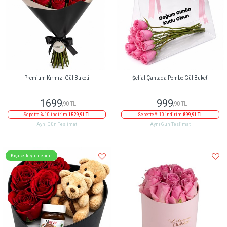
Premium Kırmızı Gül Buketi
Şeffaf Çantada Pembe Gül Buketi
1699
999
,90 TL
,90 TL
Sepette % 10 indirim
1529,91 TL
Sepette % 10 indirim
899,91 TL
Aynı Gün Teslimat
Aynı Gün Teslimat
Kişiselleştirilebilir