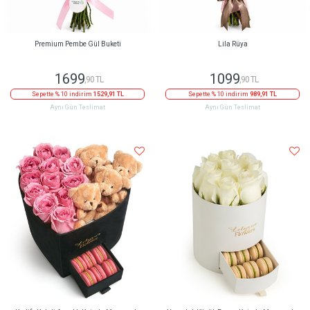
Premium Pembe Gül Buketi
Lila Rüya
1699
1099
,90 TL
,90 TL
Sepette % 10 indirim
1529,91 TL
Sepette % 10 indirim
989,91 TL
Aynı Gün Teslimat
Aynı Gün Teslimat