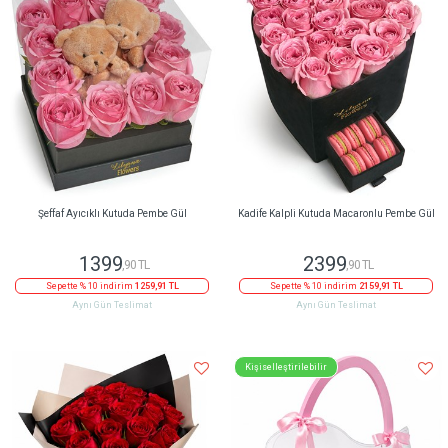
Şeffaf Ayıcıklı Kutuda Pembe Gül
Kadife Kalpli Kutuda Macaronlu Pembe Gül
1399
2399
,90 TL
,90 TL
Sepette % 10 indirim
1259,91 TL
Sepette % 10 indirim
2159,91 TL
Aynı Gün Teslimat
Aynı Gün Teslimat
Kişiselleştirilebilir