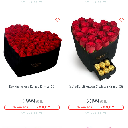
Aynı Gün Teslimat
Aynı Gün Teslimat
Dev Kadife Kalp Kutuda Kırmızı Gül
Kadife Kalpli Kutuda Çikolatalı Kırmızı Gül
3999
2399
,90 TL
,90 TL
Sepette % 10 indirim
3599,91 TL
Sepette % 10 indirim
2159,91 TL
Aynı Gün Teslimat
Aynı Gün Teslimat