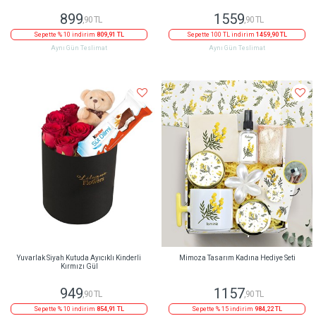
899
1559
,90 TL
,90 TL
Sepette % 10 indirim
809,91 TL
Sepette 100 TL indirim
1459,90 TL
Aynı Gün Teslimat
Aynı Gün Teslimat
Yuvarlak Siyah Kutuda Ayıcıklı Kinderli
Mimoza Tasarım Kadına Hediye Seti
Kırmızı Gül
949
1157
,90 TL
,90 TL
Sepette % 10 indirim
854,91 TL
Sepette % 15 indirim
984,22 TL