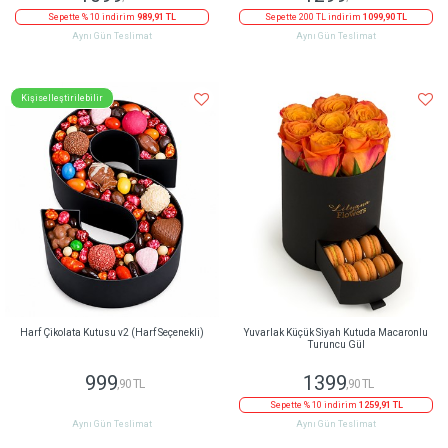
Sepette % 10 indirim
989,91 TL
Sepette 200 TL indirim
1099,90 TL
Aynı Gün Teslimat
Aynı Gün Teslimat
Kişiselleştirilebilir
Harf Çikolata Kutusu v2 (Harf Seçenekli)
Yuvarlak Küçük Siyah Kutuda Macaronlu
Turuncu Gül
999
1399
,90 TL
,90 TL
Sepette % 10 indirim
1259,91 TL
Aynı Gün Teslimat
Aynı Gün Teslimat