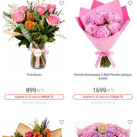
Pink Roses
Pembe Ambalajda 5 Adet Pembe Şakayık
Buketi
899
1699
,90 TL
,90 TL
Sepette % 10 indirim
809,91 TL
Sepette % 10 indirim
1529,91 TL
Aynı Gün Teslimat
Aynı Gün Teslimat