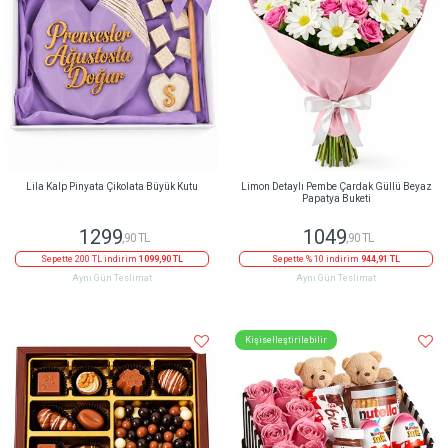
Lila Kalp Pinyata Çikolata Büyük Kutu
Limon Detaylı Pembe Çardak Güllü Beyaz
Papatya Buketi
1299
1049
,90 TL
,90 TL
Sepette 200 TL indirim
1099,90 TL
Sepette % 10 indirim
944,91 TL
Aynı Gün Teslimat
Aynı Gün Teslimat
Kişiselleştirilebilir