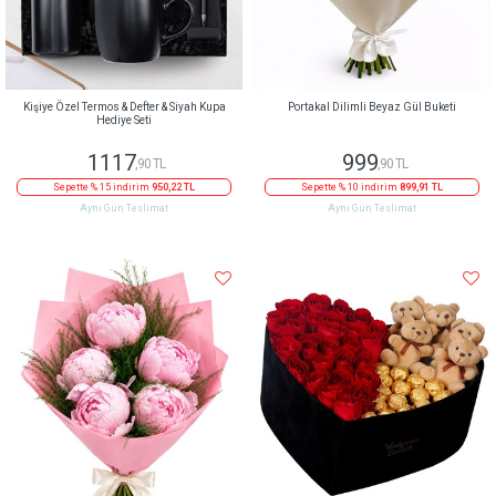
Kişiye Özel Termos & Defter & Siyah Kupa
Portakal Dilimli Beyaz Gül Buketi
Hediye Seti
1117
999
,90 TL
,90 TL
Sepette % 15 indirim
950,22 TL
Sepette % 10 indirim
899,91 TL
Aynı Gün Teslimat
Aynı Gün Teslimat