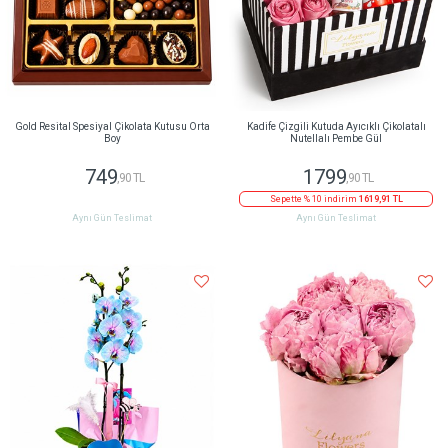
Gold Resital Spesiyal Çikolata Kutusu Orta
Kadife Çizgili Kutuda Ayıcıklı Çikolatalı
Boy
Nutellalı Pembe Gül
749
1799
,90 TL
,90 TL
Sepette % 10 indirim
1619,91 TL
Aynı Gün Teslimat
Aynı Gün Teslimat