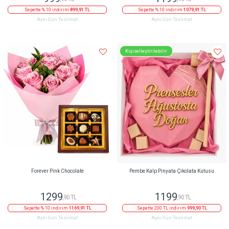
Sepette % 10 indirim
899,91 TL
Sepette % 10 indirim
1079,91 TL
Aynı Gün Teslimat
Aynı Gün Teslimat
Kişiselleştirilebilir
Forever Pink Chocolate
Pembe Kalp Pinyata Çikolata Kutusu
1299
1199
,90 TL
,90 TL
Sepette % 10 indirim
1169,91 TL
Sepette 200 TL indirim
999,90 TL
Aynı Gün Teslimat
Aynı Gün Teslimat