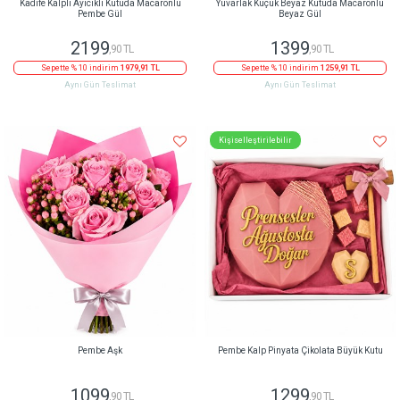
Kadife Kalpli Ayıcıklı Kutuda Macaronlu
Yuvarlak Küçük Beyaz Kutuda Macaronlu
Pembe Gül
Beyaz Gül
2199
1399
,90 TL
,90 TL
Sepette % 10 indirim
1979,91 TL
Sepette % 10 indirim
1259,91 TL
Aynı Gün Teslimat
Aynı Gün Teslimat
Kişiselleştirilebilir
Pembe Aşk
Pembe Kalp Pinyata Çikolata Büyük Kutu
1099
1299
,90 TL
,90 TL