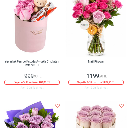
Yuvarlak Pembe Kutuda Ayıcıklı Çikolatalı
Naif Rüzgar
Pembe Gül
999
1199
,90 TL
,90 TL
Sepette % 10 indirim
899,91 TL
Sepette % 10 indirim
1079,91 TL
Aynı Gün Teslimat
Aynı Gün Teslimat