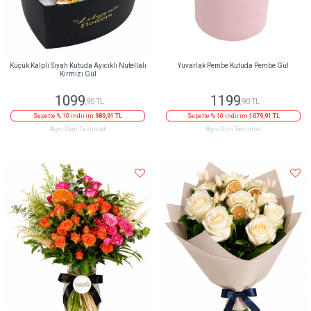
Küçük Kalpli Siyah Kutuda Ayıcıklı Nutellalı
Yuvarlak Pembe Kutuda Pembe Gül
Kırmızı Gül
1099
1199
,90 TL
,90 TL
Sepette % 10 indirim
989,91 TL
Sepette % 10 indirim
1079,91 TL
Aynı Gün Teslimat
Aynı Gün Teslimat