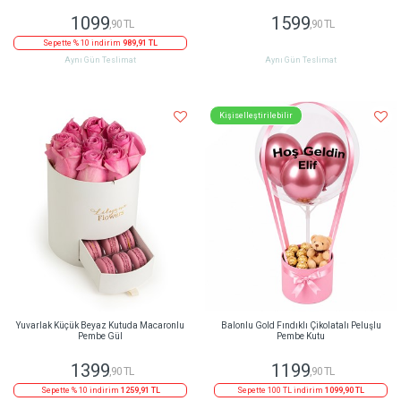
1099
1599
,90 TL
,90 TL
Sepette % 10 indirim
989,91 TL
Aynı Gün Teslimat
Aynı Gün Teslimat
Kişiselleştirilebilir
Yuvarlak Küçük Beyaz Kutuda Macaronlu
Balonlu Gold Fındıklı Çikolatalı Peluşlu
Pembe Gül
Pembe Kutu
1399
1199
,90 TL
,90 TL
Sepette % 10 indirim
1259,91 TL
Sepette 100 TL indirim
1099,90 TL