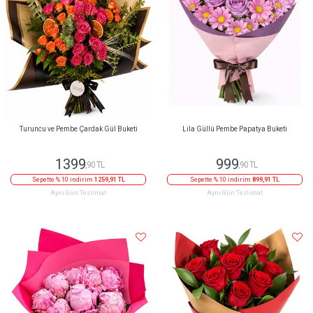
Turuncu ve Pembe Çardak Gül Buketi
Lila Güllü Pembe Papatya Buketi
1399
999
,90 TL
,90 TL
Sepette % 10 indirim
1259,91 TL
Sepette % 10 indirim
899,91 TL
Aynı Gün Teslimat
Aynı Gün Teslimat