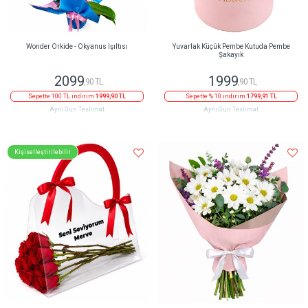
Wonder Orkide - Okyanus Işıltısı
Yuvarlak Küçük Pembe Kutuda Pembe
Şakayık
2099
1999
,90 TL
,90 TL
Sepette 100 TL indirim
1999,90 TL
Sepette % 10 indirim
1799,91 TL
Aynı Gün Teslimat
Aynı Gün Teslimat
Kişiselleştirilebilir