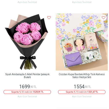
Aynı Gün Teslimat
Aynı Gün Teslimat
Siyah Ambalajda 5 Adet Pembe Şakayık
Cüzdan Kupa Bardak Altlığı Türk Kahvesi
Buketi
Saksı Hediye Seti
1699
1554
,90 TL
,90 TL
Sepette % 10 indirim
1529,91 TL
Sepette % 15 indirim
1321,67 TL
Aynı Gün Teslimat
Aynı Gün Teslimat