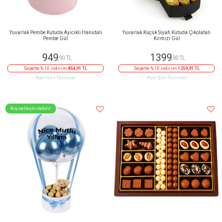
Yuvarlak Pembe Kutuda Ayıcıklı Hanutalı
Yuvarlak Küçük Siyah Kutuda Çikolatalı
Pembe Gül
Kırmızı Gül
949
1399
,90 TL
,90 TL
Sepette % 10 indirim
854,91 TL
Sepette % 10 indirim
1259,91 TL
Aynı Gün Teslimat
Aynı Gün Teslimat
Kişiselleştirilebilir