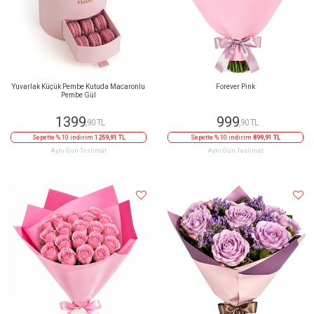
Yuvarlak Küçük Pembe Kutuda Macaronlu
Forever Pink
Pembe Gül
1399
999
,90 TL
,90 TL
Sepette % 10 indirim
1259,91 TL
Sepette % 10 indirim
899,91 TL
Aynı Gün Teslimat
Aynı Gün Teslimat