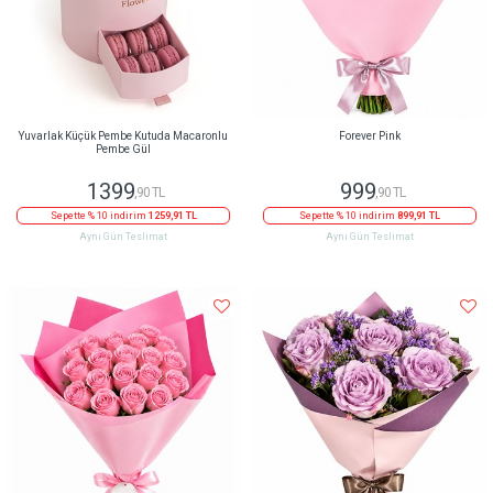
Yuvarlak Küçük Pembe Kutuda Macaronlu
Forever Pink
Pembe Gül
1399
999
,90 TL
,90 TL
Sepette % 10 indirim
1259,91 TL
Sepette % 10 indirim
899,91 TL
Aynı Gün Teslimat
Aynı Gün Teslimat