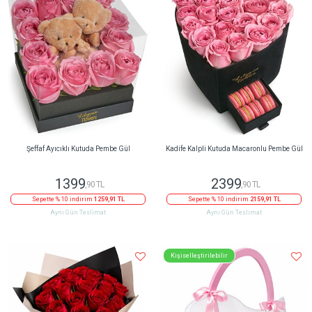
Şeffaf Ayıcıklı Kutuda Pembe Gül
Kadife Kalpli Kutuda Macaronlu Pembe Gül
1399
2399
,90 TL
,90 TL
Sepette % 10 indirim
1259,91 TL
Sepette % 10 indirim
2159,91 TL
Aynı Gün Teslimat
Aynı Gün Teslimat
Kişiselleştirilebilir