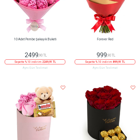
10 Adet Pembe Şakayık Buketi
Forever Red
2499
999
,90 TL
,90 TL
Sepette % 10 indirim
2249,91 TL
Sepette % 10 indirim
899,91 TL
Aynı Gün Teslimat
Aynı Gün Teslimat