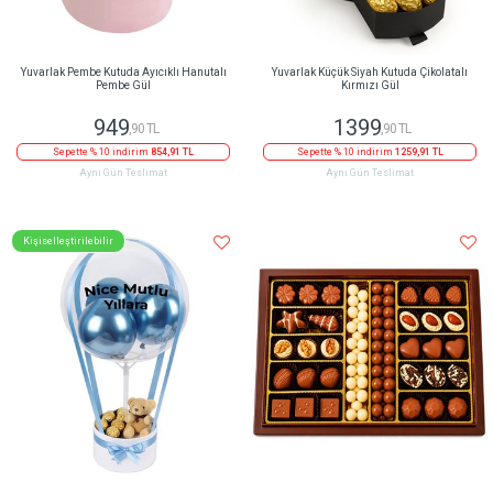
Yuvarlak Pembe Kutuda Ayıcıklı Hanutalı
Yuvarlak Küçük Siyah Kutuda Çikolatalı
Pembe Gül
Kırmızı Gül
949
1399
,90 TL
,90 TL
Sepette % 10 indirim
854,91 TL
Sepette % 10 indirim
1259,91 TL
Aynı Gün Teslimat
Aynı Gün Teslimat
Kişiselleştirilebilir