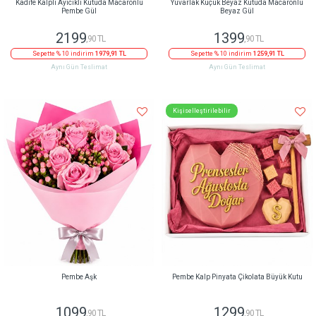
Kadife Kalpli Ayıcıklı Kutuda Macaronlu
Yuvarlak Küçük Beyaz Kutuda Macaronlu
Pembe Gül
Beyaz Gül
2199
1399
,90 TL
,90 TL
Sepette % 10 indirim
1979,91 TL
Sepette % 10 indirim
1259,91 TL
Aynı Gün Teslimat
Aynı Gün Teslimat
Kişiselleştirilebilir
Pembe Aşk
Pembe Kalp Pinyata Çikolata Büyük Kutu
1099
1299
,90 TL
,90 TL