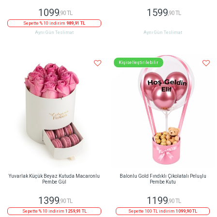
1099
1599
,90 TL
,90 TL
Sepette % 10 indirim
989,91 TL
Aynı Gün Teslimat
Aynı Gün Teslimat
Kişiselleştirilebilir
Yuvarlak Küçük Beyaz Kutuda Macaronlu
Balonlu Gold Fındıklı Çikolatalı Peluşlu
Pembe Gül
Pembe Kutu
1399
1199
,90 TL
,90 TL
Sepette % 10 indirim
1259,91 TL
Sepette 100 TL indirim
1099,90 TL