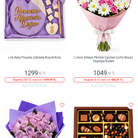
Lila Kalp Pinyata Çikolata Büyük Kutu
Limon Detaylı Pembe Çardak Güllü Beyaz
Papatya Buketi
1299
1049
,90 TL
,90 TL
Sepette 200 TL indirim
1099,90 TL
Sepette % 10 indirim
944,91 TL
Aynı Gün Teslimat
Aynı Gün Teslimat