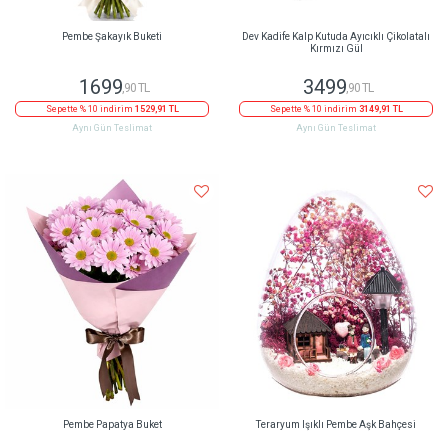
Pembe Şakayık Buketi
Dev Kadife Kalp Kutuda Ayıcıklı Çikolatalı
Kırmızı Gül
1699
3499
,90 TL
,90 TL
Sepette % 10 indirim
1529,91 TL
Sepette % 10 indirim
3149,91 TL
Aynı Gün Teslimat
Aynı Gün Teslimat
Pembe Papatya Buket
Teraryum Işıklı Pembe Aşk Bahçesi