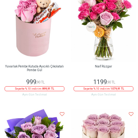
Yuvarlak Pembe Kutuda Ayıcıklı Çikolatalı
Naif Rüzgar
Pembe Gül
999
1199
,90 TL
,90 TL
Sepette % 10 indirim
899,91 TL
Sepette % 10 indirim
1079,91 TL
Aynı Gün Teslimat
Aynı Gün Teslimat