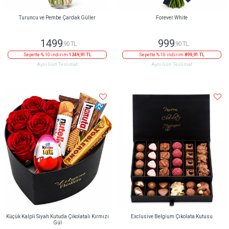
Turuncu ve Pembe Çardak Güller
Forever White
1499
999
,90 TL
,90 TL
Sepette % 10 indirim
1349,91 TL
Sepette % 10 indirim
899,91 TL
Aynı Gün Teslimat
Aynı Gün Teslimat
Küçük Kalpli Siyah Kutuda Çikolatalı Kırmızı
Exclusive Belgium Çikolata Kutusu
Gül