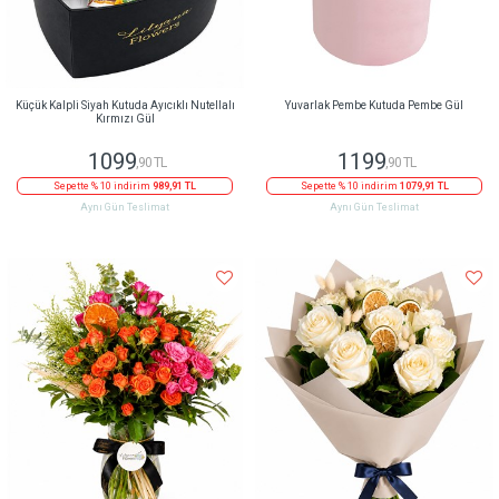
Küçük Kalpli Siyah Kutuda Ayıcıklı Nutellalı
Yuvarlak Pembe Kutuda Pembe Gül
Kırmızı Gül
1099
1199
,90 TL
,90 TL
Sepette % 10 indirim
989,91 TL
Sepette % 10 indirim
1079,91 TL
Aynı Gün Teslimat
Aynı Gün Teslimat