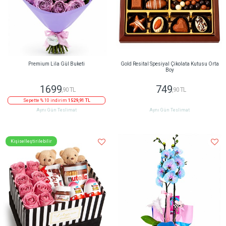
Premium Lila Gül Buketi
Gold Resital Spesiyal Çikolata Kutusu Orta
Boy
1699
749
,90 TL
,90 TL
Sepette % 10 indirim
1529,91 TL
Aynı Gün Teslimat
Aynı Gün Teslimat
Kişiselleştirilebilir