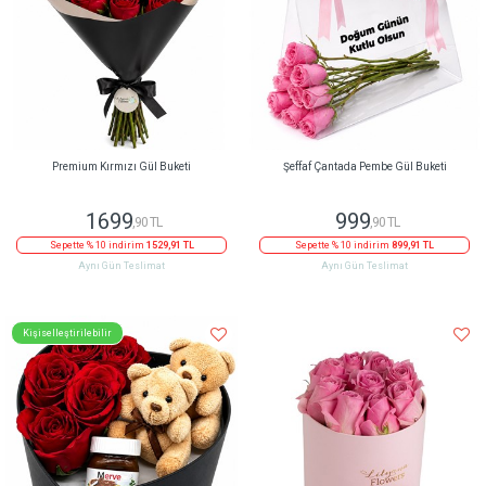
Premium Kırmızı Gül Buketi
Şeffaf Çantada Pembe Gül Buketi
1699
999
,90 TL
,90 TL
Sepette % 10 indirim
1529,91 TL
Sepette % 10 indirim
899,91 TL
Aynı Gün Teslimat
Aynı Gün Teslimat
Kişiselleştirilebilir