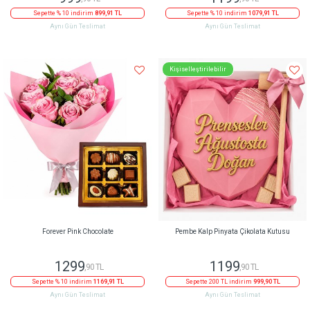
Sepette % 10 indirim
899,91 TL
Sepette % 10 indirim
1079,91 TL
Aynı Gün Teslimat
Aynı Gün Teslimat
Kişiselleştirilebilir
Forever Pink Chocolate
Pembe Kalp Pinyata Çikolata Kutusu
1299
1199
,90 TL
,90 TL
Sepette % 10 indirim
1169,91 TL
Sepette 200 TL indirim
999,90 TL
Aynı Gün Teslimat
Aynı Gün Teslimat