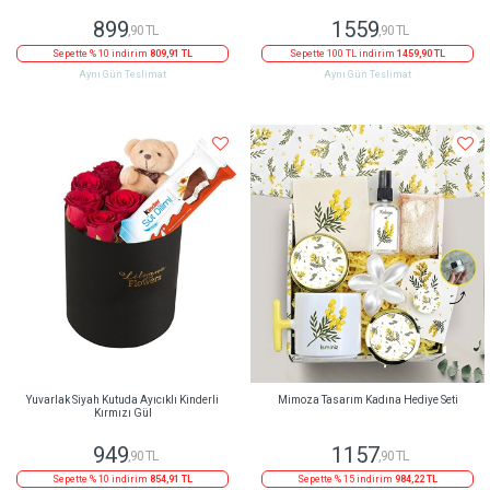
899
1559
,90 TL
,90 TL
Sepette % 10 indirim
809,91 TL
Sepette 100 TL indirim
1459,90 TL
Aynı Gün Teslimat
Aynı Gün Teslimat
Yuvarlak Siyah Kutuda Ayıcıklı Kinderli
Mimoza Tasarım Kadına Hediye Seti
Kırmızı Gül
949
1157
,90 TL
,90 TL
Sepette % 10 indirim
854,91 TL
Sepette % 15 indirim
984,22 TL