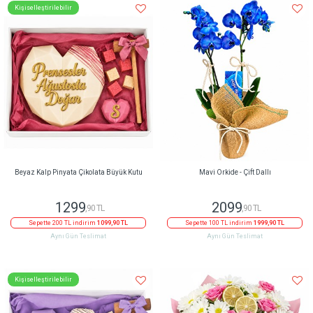
Kişiselleştirilebilir
Beyaz Kalp Pinyata Çikolata Büyük Kutu
Mavi Orkide - Çift Dallı
1299
2099
,90 TL
,90 TL
Sepette 200 TL indirim
1099,90 TL
Sepette 100 TL indirim
1999,90 TL
Aynı Gün Teslimat
Aynı Gün Teslimat
Kişiselleştirilebilir