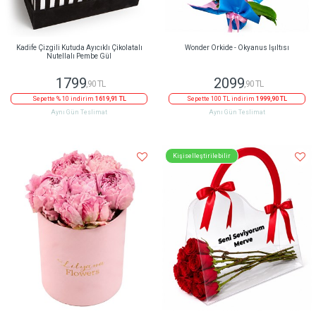
Kadife Çizgili Kutuda Ayıcıklı Çikolatalı
Wonder Orkide - Okyanus Işıltısı
Nutellalı Pembe Gül
1799
2099
,90 TL
,90 TL
Sepette % 10 indirim
1619,91 TL
Sepette 100 TL indirim
1999,90 TL
Aynı Gün Teslimat
Aynı Gün Teslimat
Kişiselleştirilebilir