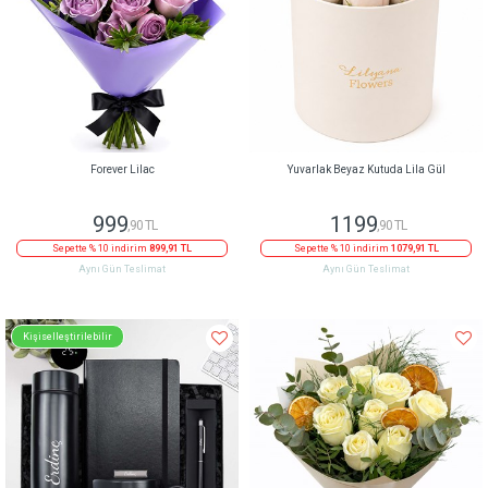
Forever Lilac
Yuvarlak Beyaz Kutuda Lila Gül
999
1199
,90 TL
,90 TL
Sepette % 10 indirim
899,91 TL
Sepette % 10 indirim
1079,91 TL
Aynı Gün Teslimat
Aynı Gün Teslimat
Kişiselleştirilebilir