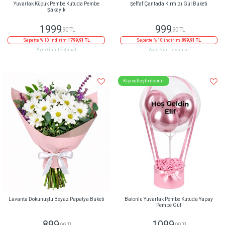
Yuvarlak Küçük Pembe Kutuda Pembe
Şeffaf Çantada Kırmızı Gül Buketi
Şakayık
1999
999
,90 TL
,90 TL
Sepette % 10 indirim
1799,91 TL
Sepette % 10 indirim
899,91 TL
Aynı Gün Teslimat
Aynı Gün Teslimat
Kişiselleştirilebilir
Lavanta Dokunuşlu Beyaz Papatya Buketi
Balonlu Yuvarlak Pembe Kutuda Yapay
Pembe Gül
899
1099
,90 TL
,90 TL