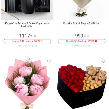
Kişiye Özel Termos & Defter & Siyah Kupa
Portakal Dilimli Beyaz Gül Buketi
Hediye Seti
1117
999
,90 TL
,90 TL
Sepette % 15 indirim
950,22 TL
Sepette % 10 indirim
899,91 TL
Aynı Gün Teslimat
Aynı Gün Teslimat