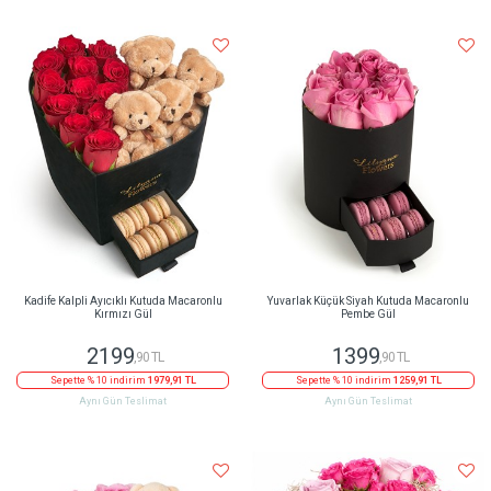
Kadife Kalpli Ayıcıklı Kutuda Macaronlu
Yuvarlak Küçük Siyah Kutuda Macaronlu
Kırmızı Gül
Pembe Gül
2199
1399
,90 TL
,90 TL
Sepette % 10 indirim
1979,91 TL
Sepette % 10 indirim
1259,91 TL
Aynı Gün Teslimat
Aynı Gün Teslimat