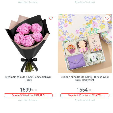
Aynı Gün Teslimat
Aynı Gün Teslimat
Siyah Ambalajda 5 Adet Pembe Şakayık
Cüzdan Kupa Bardak Altlığı Türk Kahvesi
Buketi
Saksı Hediye Seti
1699
1554
,90 TL
,90 TL
Sepette % 10 indirim
1529,91 TL
Sepette % 15 indirim
1321,67 TL
Aynı Gün Teslimat
Aynı Gün Teslimat