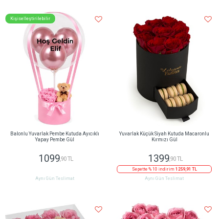
Kişiselleştirilebilir
Balonlu Yuvarlak Pembe Kutuda Ayıcıklı
Yuvarlak Küçük Siyah Kutuda Macaronlu
Yapay Pembe Gül
Kırmızı Gül
1099
1399
,90 TL
,90 TL
Sepette % 10 indirim
1259,91 TL
Aynı Gün Teslimat
Aynı Gün Teslimat