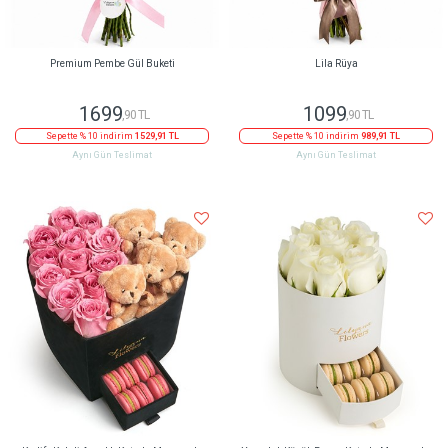
Premium Pembe Gül Buketi
Lila Rüya
1699
1099
,90 TL
,90 TL
Sepette % 10 indirim
1529,91 TL
Sepette % 10 indirim
989,91 TL
Aynı Gün Teslimat
Aynı Gün Teslimat