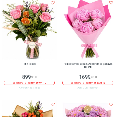
Pink Roses
Pembe Ambalajda 5 Adet Pembe Şakayık
Buketi
899
1699
,90 TL
,90 TL
Sepette % 10 indirim
809,91 TL
Sepette % 10 indirim
1529,91 TL
Aynı Gün Teslimat
Aynı Gün Teslimat