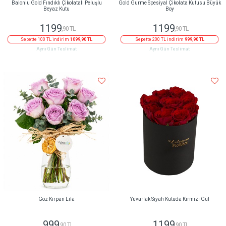
Balonlu Gold Fındıklı Çikolatalı Peluşlu
Gold Gurme Spesiyal Çikolata Kutusu Büyük
Beyaz Kutu
Boy
1199
1199
,90 TL
,90 TL
Sepette 100 TL indirim
1099,90 TL
Sepette 200 TL indirim
999,90 TL
Aynı Gün Teslimat
Aynı Gün Teslimat
Göz Kırpan Lila
Yuvarlak Siyah Kutuda Kırmızı Gül
999
1199
,90 TL
,90 TL