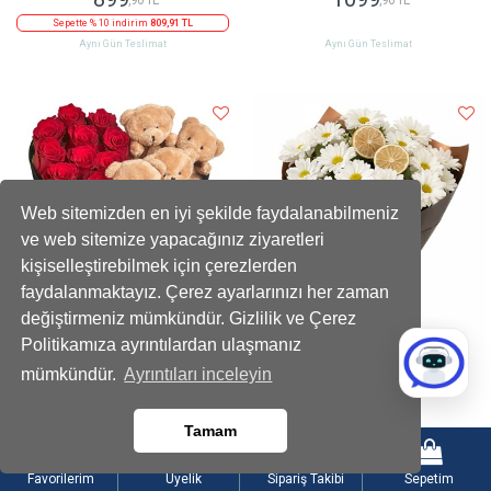
Sepette % 10 indirim
809,91 TL
Aynı Gün Teslimat
Aynı Gün Teslimat
Web sitemizden en iyi şekilde faydalanabilmeniz
ve web sitemize yapacağınız ziyaretleri
kişiselleştirebilmek için çerezlerden
faydalanmaktayız. Çerez ayarlarınızı her zaman
değiştirmeniz mümkündür. Gizlilik ve Çerez
Politikamıza ayrıntılardan ulaşmanız
Kadife Kalpli Ayıcıklı Kutuda Çikolatalı
Limon Dilimli Beyaz Papatya Buketi
mümkündür.
Ayrıntıları inceleyin
Kırmızı Gül
2199
899
,90 TL
,90 TL
Tamam
Sepette % 10 indirim
1979,91 TL
Sepette % 10 indirim
809,91 TL
Aynı Gün Teslimat
Aynı Gün Teslimat
Favorilerim
Üyelik
Sipariş Takibi
Sepetim