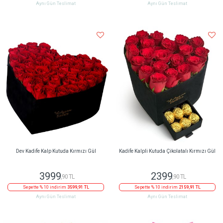
Aynı Gün Teslimat
Aynı Gün Teslimat
Dev Kadife Kalp Kutuda Kırmızı Gül
Kadife Kalpli Kutuda Çikolatalı Kırmızı Gül
3999
2399
,90 TL
,90 TL
Sepette % 10 indirim
3599,91 TL
Sepette % 10 indirim
2159,91 TL
Aynı Gün Teslimat
Aynı Gün Teslimat