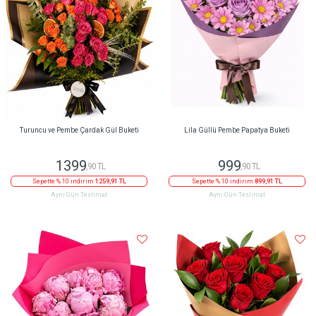
Turuncu ve Pembe Çardak Gül Buketi
Lila Güllü Pembe Papatya Buketi
1399
999
,90 TL
,90 TL
Sepette % 10 indirim
1259,91 TL
Sepette % 10 indirim
899,91 TL
Aynı Gün Teslimat
Aynı Gün Teslimat