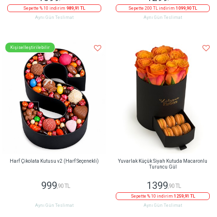
Sepette % 10 indirim
989,91 TL
Sepette 200 TL indirim
1099,90 TL
Aynı Gün Teslimat
Aynı Gün Teslimat
Kişiselleştirilebilir
Harf Çikolata Kutusu v2 (Harf Seçenekli)
Yuvarlak Küçük Siyah Kutuda Macaronlu
Turuncu Gül
999
1399
,90 TL
,90 TL
Sepette % 10 indirim
1259,91 TL
Aynı Gün Teslimat
Aynı Gün Teslimat