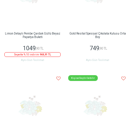
Limon Detaylı Pembe Çardak Güllü Beyaz
Gold Resital Spesiyal Çikolata Kutusu Orta
Papatya Buketi
Boy
1049
749
,90 TL
,90 TL
Sepette % 10 indirim
944,91 TL
Aynı Gün Teslimat
Aynı Gün Teslimat
Kişiselleştirilebilir