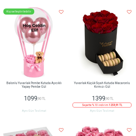
Kişiselleştirilebilir
Balonlu Yuvarlak Pembe Kutuda Ayıcıklı
Yuvarlak Küçük Siyah Kutuda Macaronlu
Yapay Pembe Gül
Kırmızı Gül
1099
1399
,90 TL
,90 TL
Sepette % 10 indirim
1259,91 TL
Aynı Gün Teslimat
Aynı Gün Teslimat