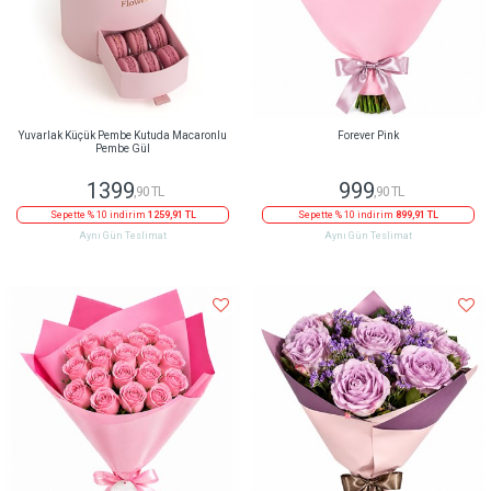
Yuvarlak Küçük Pembe Kutuda Macaronlu
Forever Pink
Pembe Gül
1399
999
,90 TL
,90 TL
Sepette % 10 indirim
1259,91 TL
Sepette % 10 indirim
899,91 TL
Aynı Gün Teslimat
Aynı Gün Teslimat