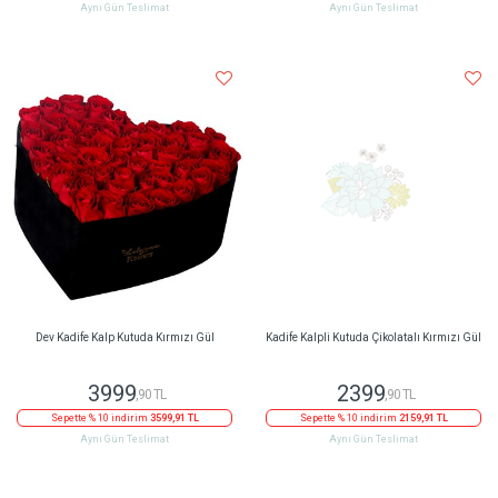
Aynı Gün Teslimat
Aynı Gün Teslimat
Dev Kadife Kalp Kutuda Kırmızı Gül
Kadife Kalpli Kutuda Çikolatalı Kırmızı Gül
3999
2399
,90 TL
,90 TL
Sepette % 10 indirim
3599,91 TL
Sepette % 10 indirim
2159,91 TL
Aynı Gün Teslimat
Aynı Gün Teslimat