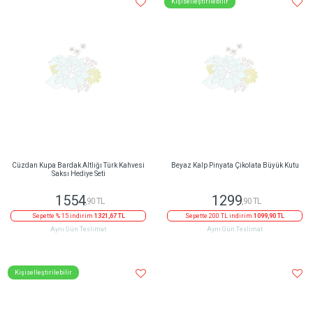
Kişiselleştirilebilir
Cüzdan Kupa Bardak Altlığı Türk Kahvesi
Beyaz Kalp Pinyata Çikolata Büyük Kutu
Saksı Hediye Seti
1554
1299
,90 TL
,90 TL
Sepette % 15 indirim
1321,67 TL
Sepette 200 TL indirim
1099,90 TL
Aynı Gün Teslimat
Aynı Gün Teslimat
Kişiselleştirilebilir