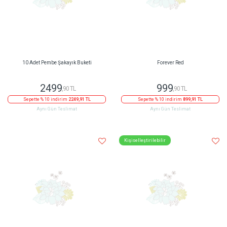
10 Adet Pembe Şakayık Buketi
Forever Red
2499
999
,90 TL
,90 TL
Sepette % 10 indirim
2249,91 TL
Sepette % 10 indirim
899,91 TL
Aynı Gün Teslimat
Aynı Gün Teslimat
Kişiselleştirilebilir