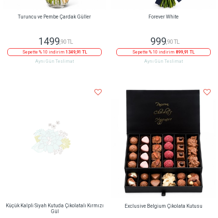
Turuncu ve Pembe Çardak Güller
Forever White
1499
999
,90 TL
,90 TL
Sepette % 10 indirim
1349,91 TL
Sepette % 10 indirim
899,91 TL
Aynı Gün Teslimat
Aynı Gün Teslimat
Küçük Kalpli Siyah Kutuda Çikolatalı Kırmızı
Exclusive Belgium Çikolata Kutusu
Gül