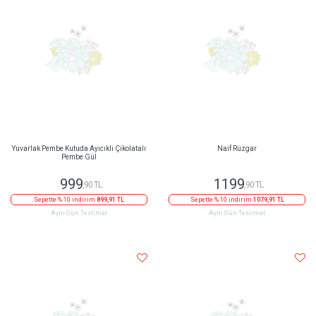
Naif Rüzgar
Yuvarlak Pembe Kutuda Ayıcıklı Çikolatalı
Pembe Gül
1199
999
,90 TL
,90 TL
Sepette % 10 indirim
1079,91 TL
Sepette % 10 indirim
899,91 TL
Aynı Gün Teslimat
Aynı Gün Teslimat