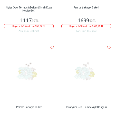
Kişiye Özel Termos & Defter & Siyah Kupa
Pembe Şakayık Buketi
Hediye Seti
1117
1699
,90 TL
,90 TL
Sepette % 15 indirim
950,22 TL
Sepette % 10 indirim
1529,91 TL
Aynı Gün Teslimat
Aynı Gün Teslimat
Pembe Papatya Buket
Teraryum Işıklı Pembe Aşk Bahçesi