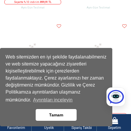
Sepette % 10 indirim
899,91 TL
Aynı Gün Teslimat
Aynı Gün Teslimat
Web sitemizden en iyi şekilde faydalanabilmeniz
ve web sitemize yapacağınız ziyaretleri
kişiselleştirebilmek için çerezlerden
faydalanmaktayız. Çerez ayarlarınızı her zaman
değiştirmeniz mümkündür. Gizlilik ve Çerez
Politikamıza ayrıntılardan ulaşmanız
Kadife Kalpli Ayıcıklı Kutuda Çikolatalı
Limon Dilimli Beyaz Papatya Buketi
mümkündür.
Ayrıntıları inceleyin
Kırmızı Gül
2199
899
,90 TL
,90 TL
Tamam
Sepette % 10 indirim
1979,91 TL
Sepette % 10 indirim
809,91 TL
Aynı Gün Teslimat
Aynı Gün Teslimat
Favorilerim
Üyelik
Sipariş Takibi
Sepetim