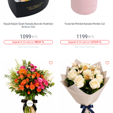
Küçük Kalpli Siyah Kutuda Ayıcıklı Nutellalı
Yuvarlak Pembe Kutuda Pembe Gül
Kırmızı Gül
1099
1199
,90 TL
,90 TL
Sepette % 10 indirim
989,91 TL
Sepette % 10 indirim
1079,91 TL
Aynı Gün Teslimat
Aynı Gün Teslimat