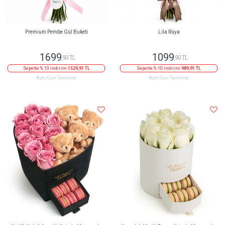
Premium Pembe Gül Buketi
Lila Rüya
1699
1099
,90 TL
,90 TL
Sepette % 10 indirim
1529,91 TL
Sepette % 10 indirim
989,91 TL
Aynı Gün Teslimat
Aynı Gün Teslimat