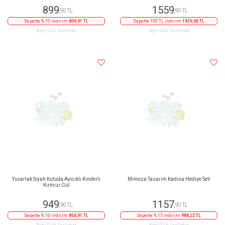
899
1559
,90 TL
,90 TL
Sepette % 10 indirim
809,91 TL
Sepette 100 TL indirim
1459,90 TL
Aynı Gün Teslimat
Aynı Gün Teslimat
Yuvarlak Siyah Kutuda Ayıcıklı Kinderli
Mimoza Tasarım Kadına Hediye Seti
Kırmızı Gül
949
1157
,90 TL
,90 TL
Sepette % 10 indirim
854,91 TL
Sepette % 15 indirim
984,22 TL