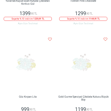
Yuvarlak Küçük Siyah Kutuda Çikolatalı
Forever Pink Chocolate
Kırmızı Gül
1399
1299
,90 TL
,90 TL
Sepette % 10 indirim
1259,91 TL
Sepette % 10 indirim
1169,91 TL
Aynı Gün Teslimat
Aynı Gün Teslimat
Göz Kırpan Lila
Gold Gurme Spesiyal Çikolata Kutusu Büyük
Boy
999
1199
,90 TL
,90 TL