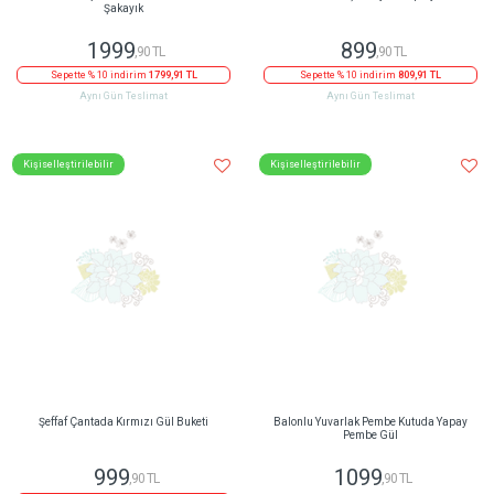
Yuvarlak Küçük Pembe Kutuda Pembe
Lavanta Dokunuşlu Beyaz Papatya Buketi
Şakayık
1999
899
,90 TL
,90 TL
Sepette % 10 indirim
1799,91 TL
Sepette % 10 indirim
809,91 TL
Aynı Gün Teslimat
Aynı Gün Teslimat
Kişiselleştirilebilir
Kişiselleştirilebilir
Şeffaf Çantada Kırmızı Gül Buketi
Balonlu Yuvarlak Pembe Kutuda Yapay
Pembe Gül
999
1099
,90 TL
,90 TL