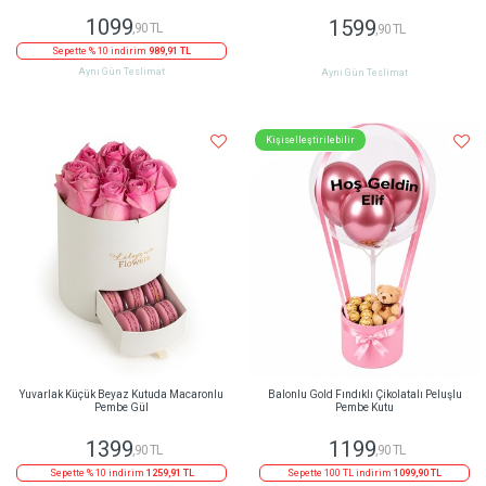
1099
1599
,90 TL
,90 TL
Sepette % 10 indirim
989,91 TL
Aynı Gün Teslimat
Aynı Gün Teslimat
Kişiselleştirilebilir
Yuvarlak Küçük Beyaz Kutuda Macaronlu
Balonlu Gold Fındıklı Çikolatalı Peluşlu
Pembe Gül
Pembe Kutu
1399
1199
,90 TL
,90 TL
Sepette % 10 indirim
1259,91 TL
Sepette 100 TL indirim
1099,90 TL