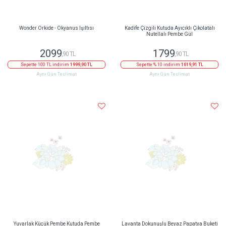
Wonder Orkide - Okyanus Işıltısı
Kadife Çizgili Kutuda Ayıcıklı Çikolatalı
Nutellalı Pembe Gül
2099
1799
,90 TL
,90 TL
Sepette 100 TL indirim
1999,90 TL
Sepette % 10 indirim
1619,91 TL
Aynı Gün Teslimat
Aynı Gün Teslimat