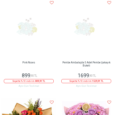
Pink Roses
Pembe Ambalajda 5 Adet Pembe Şakayık
Buketi
899
1699
,90 TL
,90 TL
Sepette % 10 indirim
809,91 TL
Sepette % 10 indirim
1529,91 TL
Aynı Gün Teslimat
Aynı Gün Teslimat