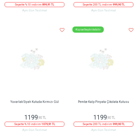
Sepette % 10 indirim
899,91 TL
Sepette 200 TL indirim
999,90 TL
Aynı Gün Teslimat
Aynı Gün Teslimat
Kişiselleştirilebilir
Yuvarlak Siyah Kutuda Kırmızı Gül
Pembe Kalp Pinyata Çikolata Kutusu
1199
1199
,90 TL
,90 TL
Sepette % 10 indirim
1079,91 TL
Sepette 200 TL indirim
999,90 TL
Aynı Gün Teslimat
Aynı Gün Teslimat