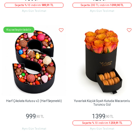
Sepette % 10 indirim
989,91 TL
Sepette 200 TL indirim
1099,90 TL
Aynı Gün Teslimat
Aynı Gün Teslimat
Kişiselleştirilebilir
Harf Çikolata Kutusu v2 (Harf Seçenekli)
Yuvarlak Küçük Siyah Kutuda Macaronlu
Turuncu Gül
999
1399
,90 TL
,90 TL
Sepette % 10 indirim
1259,91 TL
Aynı Gün Teslimat
Aynı Gün Teslimat