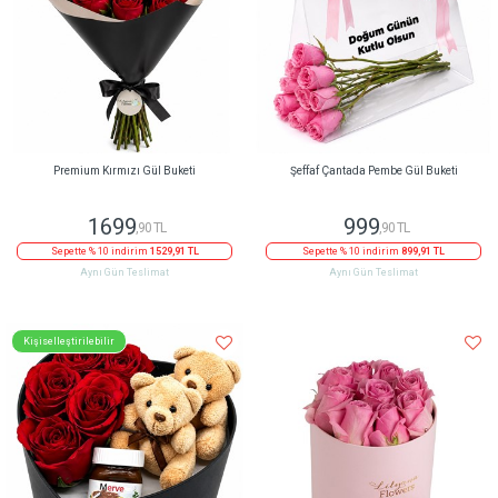
Premium Kırmızı Gül Buketi
Şeffaf Çantada Pembe Gül Buketi
1699
999
,90 TL
,90 TL
Sepette % 10 indirim
1529,91 TL
Sepette % 10 indirim
899,91 TL
Aynı Gün Teslimat
Aynı Gün Teslimat
Kişiselleştirilebilir