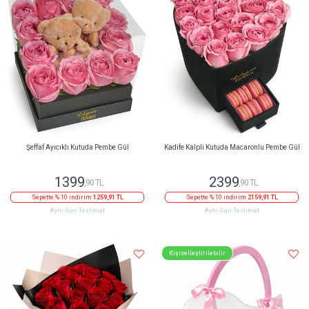
Şeffaf Ayıcıklı Kutuda Pembe Gül
Kadife Kalpli Kutuda Macaronlu Pembe Gül
1399
2399
,90 TL
,90 TL
Sepette % 10 indirim
1259,91 TL
Sepette % 10 indirim
2159,91 TL
Aynı Gün Teslimat
Aynı Gün Teslimat
Kişiselleştirilebilir