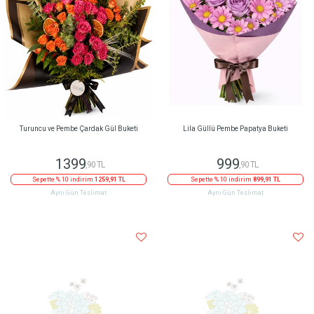
Turuncu ve Pembe Çardak Gül Buketi
Lila Güllü Pembe Papatya Buketi
1399
999
,90 TL
,90 TL
Sepette % 10 indirim
1259,91 TL
Sepette % 10 indirim
899,91 TL
Aynı Gün Teslimat
Aynı Gün Teslimat