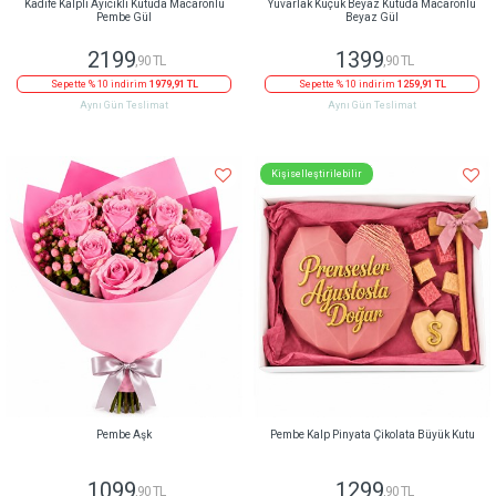
Kadife Kalpli Ayıcıklı Kutuda Macaronlu
Yuvarlak Küçük Beyaz Kutuda Macaronlu
Pembe Gül
Beyaz Gül
2199
1399
,90 TL
,90 TL
Sepette % 10 indirim
1979,91 TL
Sepette % 10 indirim
1259,91 TL
Aynı Gün Teslimat
Aynı Gün Teslimat
Kişiselleştirilebilir
Pembe Aşk
Pembe Kalp Pinyata Çikolata Büyük Kutu
1099
1299
,90 TL
,90 TL