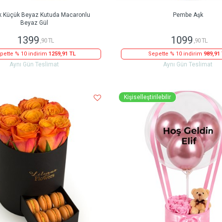
k Küçük Beyaz Kutuda Macaronlu
Pembe Aşk
Beyaz Gül
1399
1099
,90 TL
,90 TL
pette % 10 indirim
1259,91 TL
Sepette % 10 indirim
989,91
Aynı Gün Teslimat
Aynı Gün Teslimat
Kişiselleştirilebilir