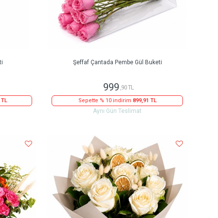
ti
Şeffaf Çantada Pembe Gül Buketi
999
,90 TL
 TL
Sepette % 10 indirim
899,91 TL
Aynı Gün Teslimat