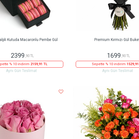
alpli Kutuda Macaronlu Pembe Gül
Premium Kırmızı Gül Buke
2399
1699
,90 TL
,90 TL
pette % 10 indirim
2159,91 TL
Sepette % 10 indirim
1529,91
Aynı Gün Teslimat
Aynı Gün Teslimat