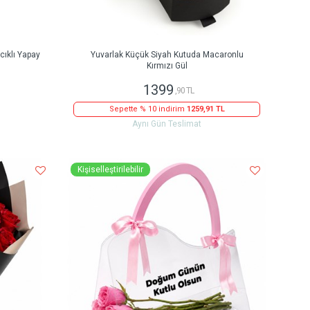
ıklı Yapay
Yuvarlak Küçük Siyah Kutuda Macaronlu
Kırmızı Gül
1399
,90 TL
Sepette % 10 indirim
1259,91 TL
Aynı Gün Teslimat
Kişiselleştirilebilir