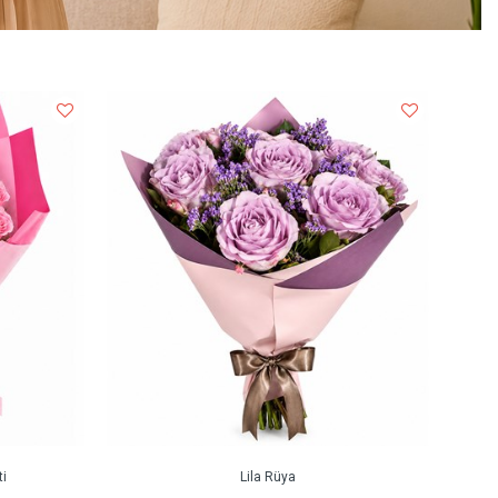
i
Lila Rüya