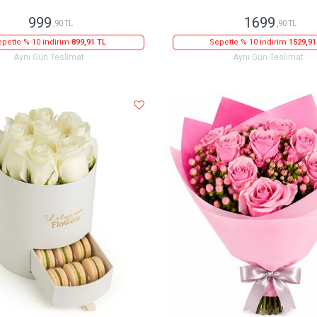
999
1699
,90 TL
,90 TL
pette % 10 indirim
899,91 TL
Sepette % 10 indirim
1529,91
Aynı Gün Teslimat
Aynı Gün Teslimat