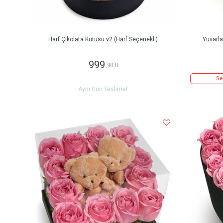
Harf Çikolata Kutusu v2 (Harf Seçenekli)
Yuvarl
999
,90 TL
Se
Aynı Gün Teslimat