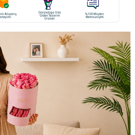
Göründüğü Gibi
li Alışveriş
%100 Müşteri
Giden Tasarım
eneyimi
Memnuniyeti
Ürünler