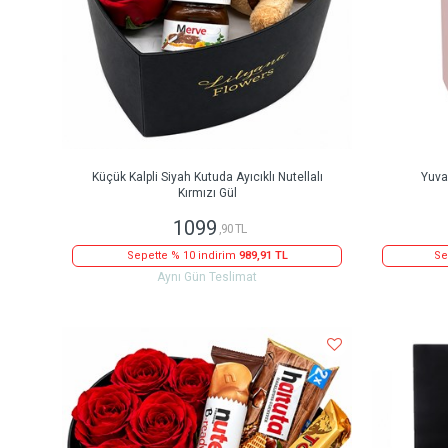
Küçük Kalpli Siyah Kutuda Ayıcıklı Nutellalı
Yuva
Kırmızı Gül
1099
,90 TL
Sepette % 10 indirim
989,91 TL
Se
Aynı Gün Teslimat