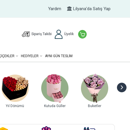
Yardım
Lilyana'da Satış Yap
Sipariş Takibi
Üyelik
ÇIÇEKLER
HEDIYELER
AYNI GÜN TESLİM
Tasarım Çiçekler
Teraryumlar
Orkideler