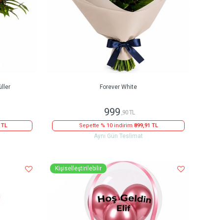
ller
Forever White
999
,90 TL
 TL
Sepette % 10 indirim
899,91 TL
Aynı Gün Teslimat
Kişiselleştirilebilir