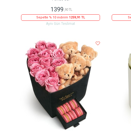
1399
,90 TL
Sepette % 10 indirim
1259,91 TL
Se
Aynı Gün Teslimat