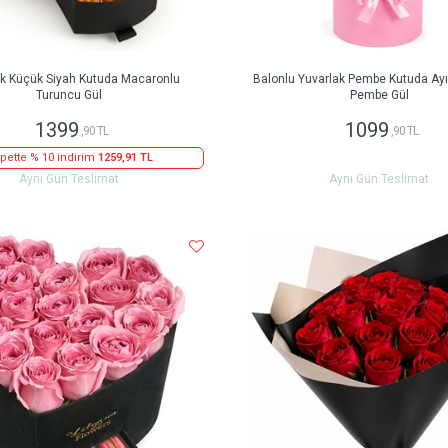
ak Küçük Siyah Kutuda Macaronlu
Balonlu Yuvarlak Pembe Kutuda Ayıc
Turuncu Gül
Pembe Gül
1399
1099
,90 TL
,90 TL
pette % 10 indirim
1259,91 TL
Aynı Gün Teslimat
Aynı Gün Teslimat