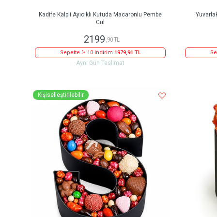
Kadife Kalpli Ayıcıklı Kutuda Macaronlu Pembe
Yuvarla
Gül
2199
,90 TL
Sepette % 10 indirim
1979,91 TL
Se
Aynı Gün Teslimat
Kişiselleştirilebilir