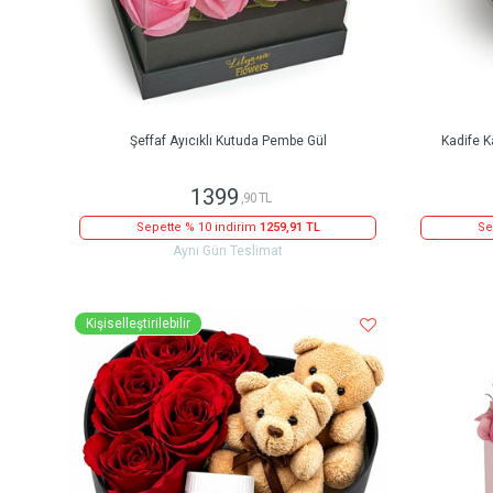
Şeffaf Ayıcıklı Kutuda Pembe Gül
Kadife K
1399
,90 TL
Sepette % 10 indirim
1259,91 TL
Se
Aynı Gün Teslimat
Kişiselleştirilebilir