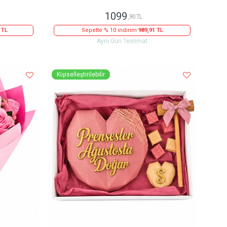
1099
,90 TL
 TL
Sepette % 10 indirim
989,91 TL
Aynı Gün Teslimat
Kişiselleştirilebilir