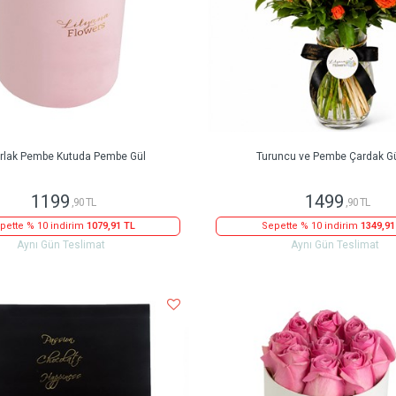
rlak Pembe Kutuda Pembe Gül
Turuncu ve Pembe Çardak Gü
1199
1499
,90 TL
,90 TL
pette % 10 indirim
1079,91 TL
Sepette % 10 indirim
1349,91
Aynı Gün Teslimat
Aynı Gün Teslimat