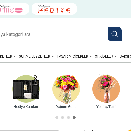
KETLER
GURME LEZZETLER
TASARIM ÇIÇEKLER
ORKIDELER
SAKSI 
mü
Kutuda Güller
Buketler
Gurme Lezzetler