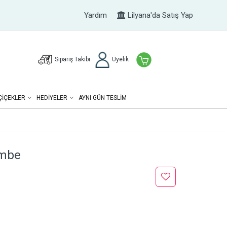
Yardım
Lilyana'da Satış Yap
Sipariş Takibi
Üyelik
ÇIÇEKLER
HEDIYELER
AYNI GÜN TESLİM
embe