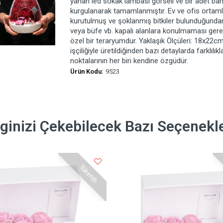
yanan led sokak lambası görseli ve bir adet bank
kurgulanarak tamamlanmıştır. Ev ve ofis ortaml
kurutulmuş ve şoklanmış bitkiler bulunduğundan
veya büfe vb. kapalı alanlara konulmaması gerekli
özel bir teraryumdur. Yaklaşık Ölçüleri: 18x22
işçiliğiyle üretildiğinden bazı detaylarda farklılık
noktalarının her biri kendine özgüdür.
Ürün Kodu:
9523
lginizi Çekebilecek Bazı Seçenekl
Tükendi