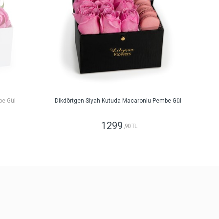
be Gül
Dikdörtgen Siyah Kutuda Macaronlu Pembe Gül
1299
,90 TL