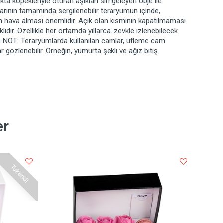
ta köpekleriyle oturan aşıkları simgeleyen obje ile
arının tamamında sergilenebilir teraryumun içinde,
 hava alması önemlidir. Açık olan kısmının kapatılmaması
dir. Özellikle her ortamda yıllarca, zevkle izlenebilecek
cm NOT: Teraryumlarda kullanılan camlar, üfleme cam
lar gözlenebilir. Örneğin, yumurta şekli ve ağız bitiş
er
Tükendi