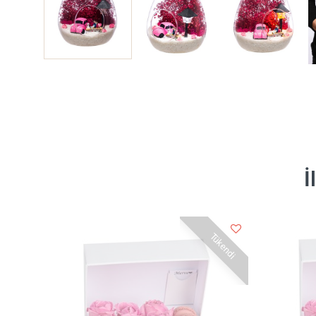
İ
Tükendi