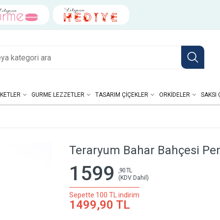
KETLER
GURME LEZZETLER
TASARIM ÇIÇEKLER
ORKIDELER
SAKSI 
Teraryum Bahar Bahçesi P
1599
,90 TL
(KDV Dahil)
Sepette 100 TL indirim
1499,90 TL