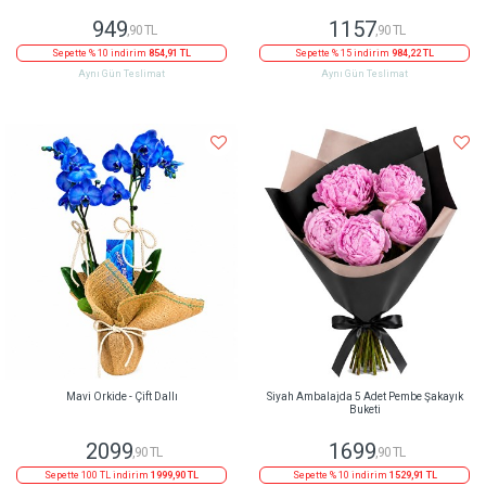
949
1157
,90 TL
,90 TL
Sepette % 10 indirim
854,91 TL
Sepette % 15 indirim
984,22 TL
Aynı Gün Teslimat
Aynı Gün Teslimat
Mavi Orkide - Çift Dallı
Siyah Ambalajda 5 Adet Pembe Şakayık
Buketi
2099
1699
,90 TL
,90 TL
Sepette 100 TL indirim
1999,90 TL
Sepette % 10 indirim
1529,91 TL