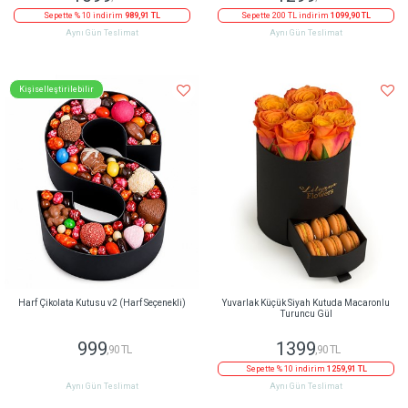
Sepette % 10 indirim
989,91 TL
Sepette 200 TL indirim
1099,90 TL
Aynı Gün Teslimat
Aynı Gün Teslimat
Kişiselleştirilebilir
Harf Çikolata Kutusu v2 (Harf Seçenekli)
Yuvarlak Küçük Siyah Kutuda Macaronlu
Turuncu Gül
999
1399
,90 TL
,90 TL
Sepette % 10 indirim
1259,91 TL
Aynı Gün Teslimat
Aynı Gün Teslimat