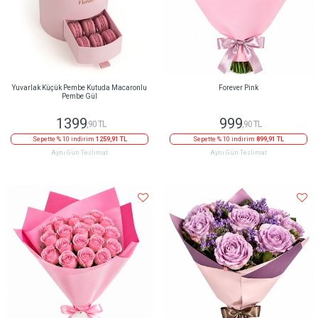
Yuvarlak Küçük Pembe Kutuda Macaronlu
Forever Pink
Pembe Gül
1399
999
,90 TL
,90 TL
Sepette % 10 indirim
1259,91 TL
Sepette % 10 indirim
899,91 TL
Aynı Gün Teslimat
Aynı Gün Teslimat