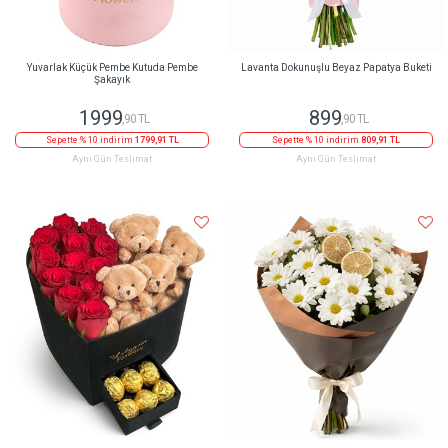
Yuvarlak Küçük Pembe Kutuda Pembe
Lavanta Dokunuşlu Beyaz Papatya Buketi
Şakayık
1999
899
,90 TL
,90 TL
Sepette % 10 indirim
1799,91 TL
Sepette % 10 indirim
809,91 TL
Aynı Gün Teslimat
Aynı Gün Teslimat