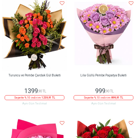
Turuncu ve Pembe Çardak Gül Buketi
Lila Güllü Pembe Papatya Buketi
1399
999
,90 TL
,90 TL
Sepette % 10 indirim
1259,91 TL
Sepette % 10 indirim
899,91 TL
Aynı Gün Teslimat
Aynı Gün Teslimat