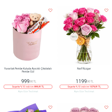
Yuvarlak Pembe Kutuda Ayıcıklı Çikolatalı
Naif Rüzgar
Pembe Gül
999
1199
,90 TL
,90 TL
Sepette % 10 indirim
899,91 TL
Sepette % 10 indirim
1079,91 TL
Aynı Gün Teslimat
Aynı Gün Teslimat