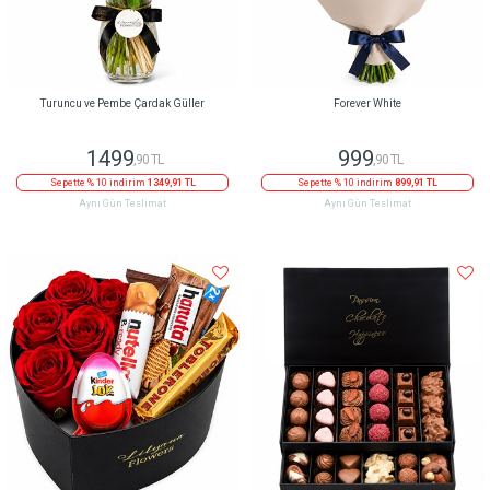
Turuncu ve Pembe Çardak Güller
Forever White
1499
999
,90 TL
,90 TL
Sepette % 10 indirim
1349,91 TL
Sepette % 10 indirim
899,91 TL
Aynı Gün Teslimat
Aynı Gün Teslimat