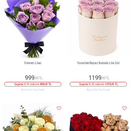
Forever Lilac
Yuvarlak Beyaz Kutuda Lila Gül
999
1199
,90 TL
,90 TL
Sepette % 10 indirim
899,91 TL
Sepette % 10 indirim
1079,91 TL
Aynı Gün Teslimat
Aynı Gün Teslimat