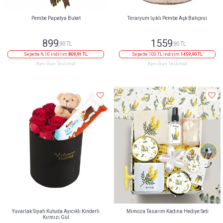
Pembe Papatya Buket
Teraryum Işıklı Pembe Aşk Bahçesi
899
1559
,90 TL
,90 TL
Sepette % 10 indirim
809,91 TL
Sepette 100 TL indirim
1459,90 TL
Aynı Gün Teslimat
Aynı Gün Teslimat
Yuvarlak Siyah Kutuda Ayıcıklı Kinderli
Mimoza Tasarım Kadına Hediye Seti
Kırmızı Gül