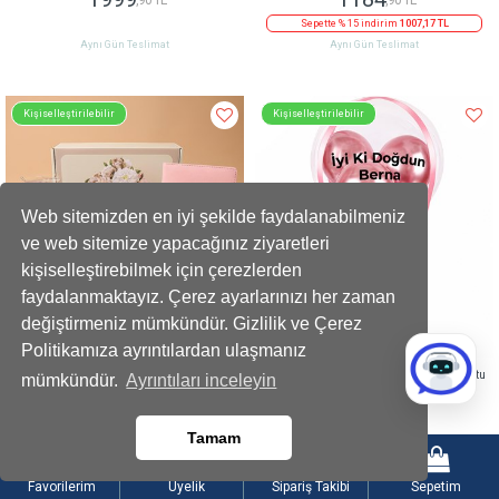
Sepette % 15 indirim
1007,17 TL
Aynı Gün Teslimat
Aynı Gün Teslimat
Kişiselleştirilebilir
Kişiselleştirilebilir
Web sitemizden en iyi şekilde faydalanabilmeniz
ve web sitemize yapacağınız ziyaretleri
kişiselleştirebilmek için çerezlerden
faydalanmaktayız. Çerez ayarlarınızı her zaman
değiştirmeniz mümkündür. Gizlilik ve Çerez
Politikamıza ayrıntılardan ulaşmanız
Defter Kalem Seti Kız Saksı Mum Fular Oda
Balonlu Gold Fındıklı Çikolatalı Pembe Kutu
mümkündür.
Ayrıntıları inceleyin
Kokusu Hediye Seti
1616
1199
,90 TL
,90 TL
Tamam
Sepette % 15 indirim
1374,37 TL
Sepette 100 TL indirim
1099,90 TL
Aynı Gün Teslimat
Aynı Gün Teslimat
Favorilerim
Üyelik
Sipariş Takibi
Sepetim