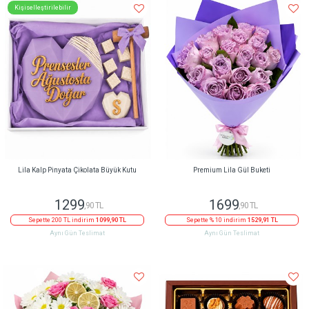
Kişiselleştirilebilir
Lila Kalp Pinyata Çikolata Büyük Kutu
Premium Lila Gül Buketi
1299
1699
,90 TL
,90 TL
Sepette 200 TL indirim
1099,90 TL
Sepette % 10 indirim
1529,91 TL
Aynı Gün Teslimat
Aynı Gün Teslimat