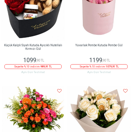
Küçük Kalpli Siyah Kutuda Ayıcıklı Nutellalı
Yuvarlak Pembe Kutuda Pembe Gül
Kırmızı Gül
1099
1199
,90 TL
,90 TL
Sepette % 10 indirim
989,91 TL
Sepette % 10 indirim
1079,91 TL
Aynı Gün Teslimat
Aynı Gün Teslimat