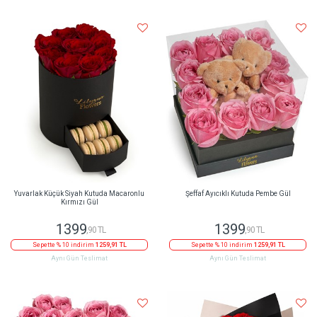
Yuvarlak Küçük Siyah Kutuda Macaronlu
Şeffaf Ayıcıklı Kutuda Pembe Gül
Kırmızı Gül
1399
1399
,90 TL
,90 TL
Sepette % 10 indirim
1259,91 TL
Sepette % 10 indirim
1259,91 TL
Aynı Gün Teslimat
Aynı Gün Teslimat