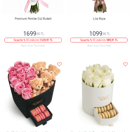
Premium Pembe Gül Buketi
Lila Rüya
1699
1099
,90 TL
,90 TL
Sepette % 10 indirim
1529,91 TL
Sepette % 10 indirim
989,91 TL
Aynı Gün Teslimat
Aynı Gün Teslimat