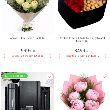
Portakal Dilimli Beyaz Gül Buketi
Dev Kadife Kalp Kutuda Ayıcıklı Çikolatalı
Kırmızı Gül
999
3499
,90 TL
,90 TL
Sepette % 10 indirim
899,91 TL
Sepette % 10 indirim
3149,91 TL
Aynı Gün Teslimat
Aynı Gün Teslimat
Kişiselleştirilebilir