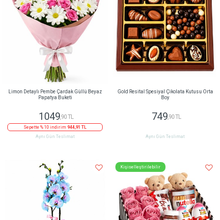
Limon Detaylı Pembe Çardak Güllü Beyaz
Gold Resital Spesiyal Çikolata Kutusu Orta
Papatya Buketi
Boy
1049
749
,90 TL
,90 TL
Sepette % 10 indirim
944,91 TL
Aynı Gün Teslimat
Aynı Gün Teslimat
Kişiselleştirilebilir