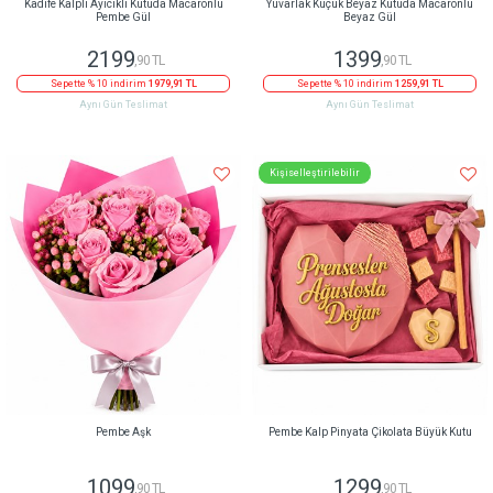
Kadife Kalpli Ayıcıklı Kutuda Macaronlu
Yuvarlak Küçük Beyaz Kutuda Macaronlu
Pembe Gül
Beyaz Gül
2199
1399
,90 TL
,90 TL
Sepette % 10 indirim
1979,91 TL
Sepette % 10 indirim
1259,91 TL
Aynı Gün Teslimat
Aynı Gün Teslimat
Kişiselleştirilebilir
Pembe Aşk
Pembe Kalp Pinyata Çikolata Büyük Kutu
1099
1299
,90 TL
,90 TL