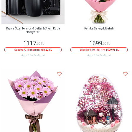
Kişiye Özel Termos & Defter & Siyah Kupa
Pembe Şakayık Buketi
Hediye Seti
1117
1699
,90 TL
,90 TL
Sepette % 15 indirim
950,22 TL
Sepette % 10 indirim
1529,91 TL
Aynı Gün Teslimat
Aynı Gün Teslimat