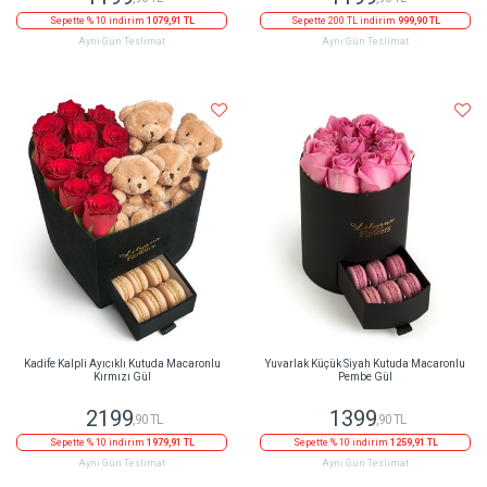
Sepette % 10 indirim
1079,91 TL
Sepette 200 TL indirim
999,90 TL
Aynı Gün Teslimat
Aynı Gün Teslimat
Kadife Kalpli Ayıcıklı Kutuda Macaronlu
Yuvarlak Küçük Siyah Kutuda Macaronlu
Kırmızı Gül
Pembe Gül
2199
1399
,90 TL
,90 TL
Sepette % 10 indirim
1979,91 TL
Sepette % 10 indirim
1259,91 TL
Aynı Gün Teslimat
Aynı Gün Teslimat