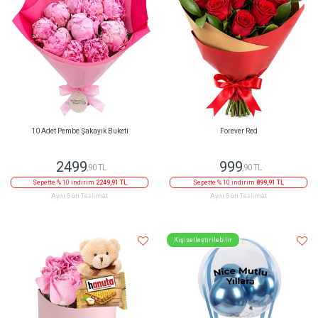
10 Adet Pembe Şakayık Buketi
Forever Red
2499
999
,90 TL
,90 TL
Sepette % 10 indirim
2249,91 TL
Sepette % 10 indirim
899,91 TL
Aynı Gün Teslimat
Aynı Gün Teslimat
Kişiselleştirilebilir