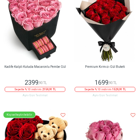
Kadife Kalpli Kutuda Macaronlu Pembe Gül
Premium Kırmızı Gül Buketi
2399
1699
,90 TL
,90 TL
Sepette % 10 indirim
2159,91 TL
Sepette % 10 indirim
1529,91 TL
Aynı Gün Teslimat
Aynı Gün Teslimat
Kişiselleştirilebilir