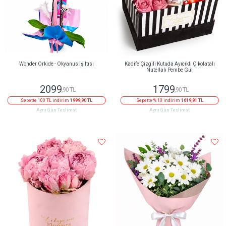
Wonder Orkide - Okyanus Işıltısı
Kadife Çizgili Kutuda Ayıcıklı Çikolatalı
Nutellalı Pembe Gül
2099
1799
,90 TL
,90 TL
Sepette 100 TL indirim
1999,90 TL
Sepette % 10 indirim
1619,91 TL
Aynı Gün Teslimat
Aynı Gün Teslimat