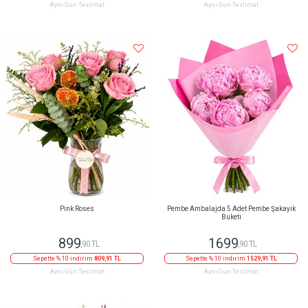
Aynı Gün Teslimat
Aynı Gün Teslimat
Pink Roses
Pembe Ambalajda 5 Adet Pembe Şakayık
Buketi
899
1699
,90 TL
,90 TL
Sepette % 10 indirim
809,91 TL
Sepette % 10 indirim
1529,91 TL
Aynı Gün Teslimat
Aynı Gün Teslimat