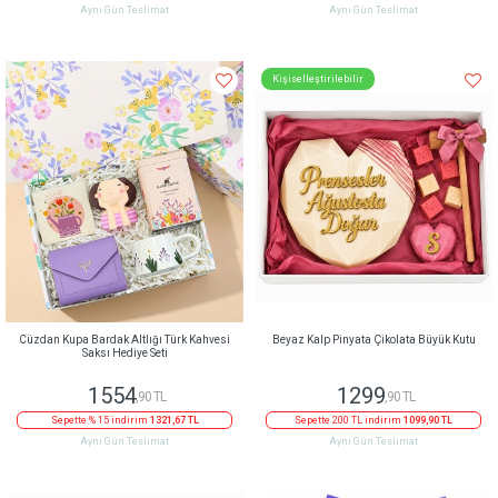
Aynı Gün Teslimat
Aynı Gün Teslimat
Kişiselleştirilebilir
Cüzdan Kupa Bardak Altlığı Türk Kahvesi
Beyaz Kalp Pinyata Çikolata Büyük Kutu
Saksı Hediye Seti
1554
1299
,90 TL
,90 TL
Sepette % 15 indirim
1321,67 TL
Sepette 200 TL indirim
1099,90 TL
Aynı Gün Teslimat
Aynı Gün Teslimat