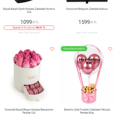
Küçük Kalpli Siyah Kutuda Çikolatalı Kırmızı
Exclusive Belgium Çikolata Kutusu
Gül
1099
1599
,90 TL
,90 TL
Sepette % 10 indirim
989,91 TL
Aynı Gün Teslimat
Aynı Gün Teslimat
Kişiselleştirilebilir
Yuvarlak Küçük Beyaz Kutuda Macaronlu
Balonlu Gold Fındıklı Çikolatalı Peluşlu
Pembe Gül
Pembe Kutu