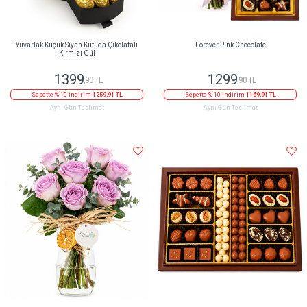
Yuvarlak Küçük Siyah Kutuda Çikolatalı
Forever Pink Chocolate
Kırmızı Gül
1399
1299
,90 TL
,90 TL
Sepette % 10 indirim
1259,91 TL
Sepette % 10 indirim
1169,91 TL
Aynı Gün Teslimat
Aynı Gün Teslimat