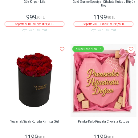
Göz Kırpan Lila
Gold Gurme Spesiyal Çikolata Kutusu Büyük
Boy
999
1199
,90 TL
,90 TL
Sepette % 10 indirim
899,91 TL
Sepette 200 TL indirim
999,90 TL
Aynı Gün Teslimat
Aynı Gün Teslimat
Kişiselleştirilebilir
Yuvarlak Siyah Kutuda Kırmızı Gül
Pembe Kalp Pinyata Çikolata Kutusu
1199
1199
,90 TL
,90 TL