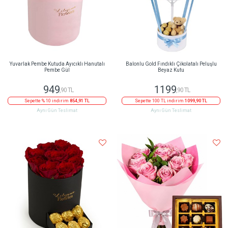
Yuvarlak Pembe Kutuda Ayıcıklı Hanutalı
Balonlu Gold Fındıklı Çikolatalı Peluşlu
Pembe Gül
Beyaz Kutu
949
1199
,90 TL
,90 TL
Sepette % 10 indirim
854,91 TL
Sepette 100 TL indirim
1099,90 TL
Aynı Gün Teslimat
Aynı Gün Teslimat