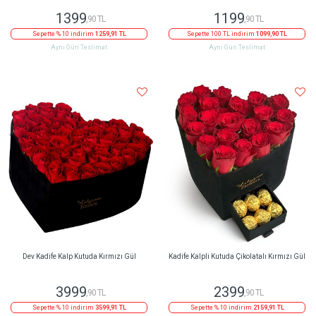
1399
1199
,90 TL
,90 TL
Sepette % 10 indirim
1259,91 TL
Sepette 100 TL indirim
1099,90 TL
Aynı Gün Teslimat
Aynı Gün Teslimat
Dev Kadife Kalp Kutuda Kırmızı Gül
Kadife Kalpli Kutuda Çikolatalı Kırmızı Gül
3999
2399
,90 TL
,90 TL
Sepette % 10 indirim
3599,91 TL
Sepette % 10 indirim
2159,91 TL