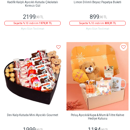
Kadife Kalpli Ayıcıklı Kutuda Çikolatalı
Limon Dilimli Beyaz Papatya Buketi
Kırmızı Gül
2199
899
,90 TL
,90 TL
Sepette % 10 indirim
1979,91 TL
Sepette % 10 indirim
809,91 TL
Aynı Gün Teslimat
Aynı Gün Teslimat
Dev Kalp Kutuda Mini Ayıcıklı Gourmet
Peluş Ayıcık & Kupa & Mum & Filtre Kahve
Hediye Kutusu
1999
1184
,90 TL
,90 TL