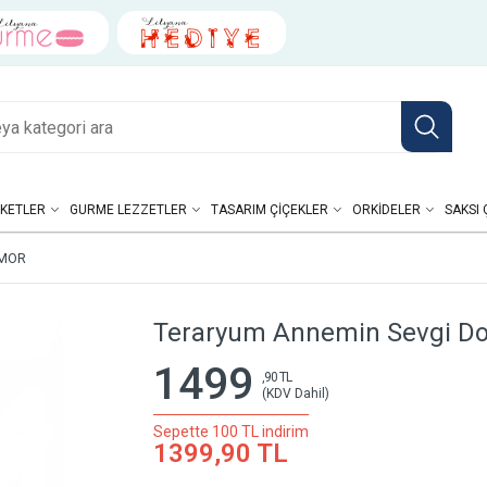
KETLER
GURME LEZZETLER
TASARIM ÇIÇEKLER
ORKIDELER
SAKSI 
 MOR
Teraryum Annemin Sevgi Do
1499
,90 TL
(KDV Dahil)
Sepette 100 TL indirim
1399,90 TL