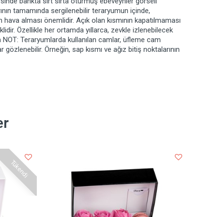
sinde bankta sırt sırta oturmuş ebeveynler görseli
rının tamamında sergilenebilir teraryumun içinde,
 hava alması önemlidir. Açık olan kısmının kapatılmaması
dir. Özellikle her ortamda yıllarca, zevkle izlenebilecek
cm NOT: Teraryumlarda kullanılan camlar, üfleme cam
lar gözlenebilir. Örneğin, sap kısmı ve ağız bitiş noktalarının
er
Tükendi