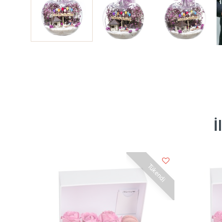
İ
Tükendi