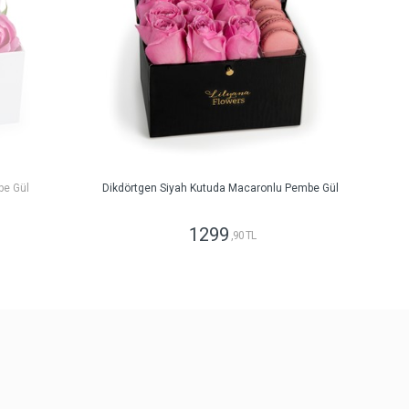
be Gül
Dikdörtgen Siyah Kutuda Macaronlu Pembe Gül
1299
,90 TL