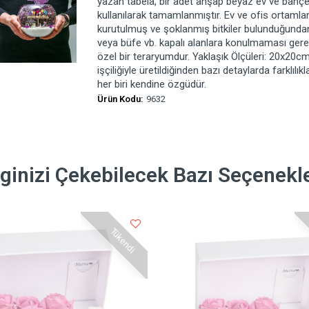
yazan tabela, bir adet ahşap beyaz ev ve bahçe
kullanılarak tamamlanmıştır. Ev ve ofis ortamla
kurutulmuş ve şoklanmış bitkiler bulunduğundan
veya büfe vb. kapalı alanlara konulmaması gerekli
özel bir teraryumdur. Yaklaşık Ölçüleri: 20x20
işçiliğiyle üretildiğinden bazı detaylarda farklılık
her biri kendine özgüdür.
Ürün Kodu:
9632
lginizi Çekebilecek Bazı Seçenekl
Tükendi